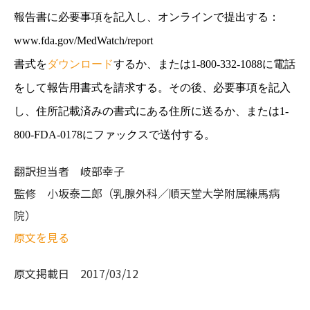
報告書に必要事項を記入し、オンラインで提出する：
www.fda.gov/MedWatch/report
書式を
ダウンロード
するか、または
1-800-332-1088
に電話
をして報告用書式を請求する。その後、必要事項を記入
し、住所記載済みの書式にある住所に送るか、または
1-
800-FDA-0178
にファックスで送付する。
翻訳担当者
岐部幸子
監修
小坂泰二郎（乳腺外科／順天堂大学附属練馬病
院）
原文を見る
原文掲載日
2017/03/12