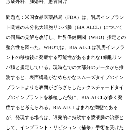
形成外科、腫瘍科、患者向け
問題点：米国食品医薬品局（
FDA
）は、乳房インプラン
ト関連の未分化大細胞リンパ腫（
BIA-ALCL
）について
の同局の見解を改訂し、世界保健機関（
WHO
）指定との
整合性を図った。
WHO
では、
BIA-ALCL
は乳房インプラ
ントの移植後に発症する可能性があるまれな
T
細胞リン
パ腫と規定している。現時点での大部分のデータから推
測すると、表面構造がなめらかなスムーズタイプのイン
プラントよりも表面がざらざらしたテクスチャードタイ
プのインプラントを移植した後に、
BIA-ALCL
が多く発
症すると考えられる。
BIA-ALCL
はまれな病態である
が、発現する場合は、遅発的に持続する漿液腫の治療と
して、インプラント・リビジョン（補修）手術を受けた