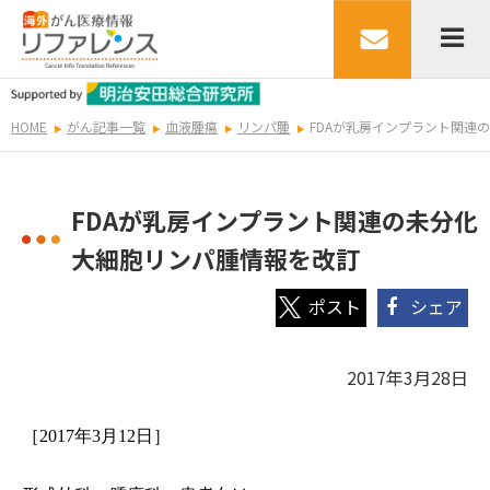
HOME
がん記事一覧
血液腫瘍
リンパ腫
FDAが乳房インプラント関連
FDAが乳房インプラント関連の未分化
大細胞リンパ腫情報を改訂
シェア
2017年3月28日
［
2017
年
3
月
12
日］