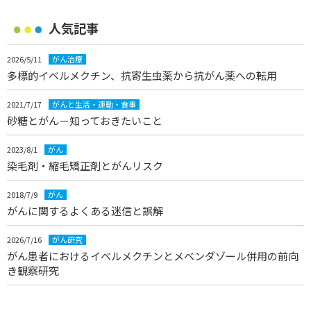
人気記事
2026/5/11
がん治療
多標的イベルメクチン、抗寄生虫薬から抗がん薬への転用
2021/7/17
がんと生活・運動・食事
砂糖とがん－知っておきたいこと
2023/8/1
がん
染毛剤・縮毛矯正剤とがんリスク
2018/7/9
がん
がんに関するよくある迷信と誤解
2026/7/16
がん研究
がん患者におけるイベルメクチンとメベンダゾール併用の前向
き観察研究