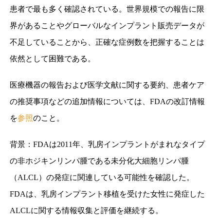
患者で最も多く確認されている。世界規模での報告に限
界があることやグローバルなインプラント販売データが
不足していることから、正確な症例数を把握することは
依然として困難である。
医療機器の報告および医学文献に関する要約、患者ケア
の推奨事項などの追加情報については、FDAの
改訂情報
を
参照
のこと。
背景：
FDA
は
2011
年、乳房インプラントがまれなタイプ
の非ホジキンリンパ腫である未分化大細胞リンパ腫
（
ALCL
）の発症に関連している可能性を確認した。
FDA
は、乳房インプラント移植を受けた女性に発症した
ALCL
に関する情報収集と評価を継続する。