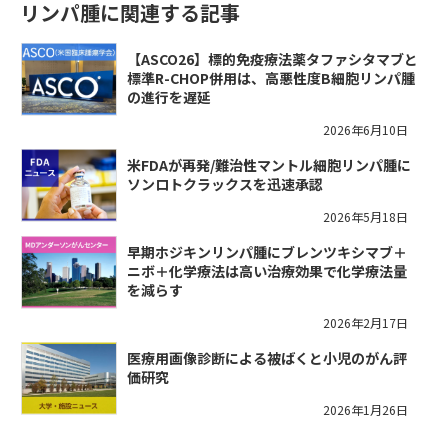
リンパ腫に関連する記事
【ASCO26】標的免疫療法薬タファシタマブと
標準R-CHOP併用は、高悪性度B細胞リンパ腫
の進行を遅延
2026年6月10日
米FDAが再発/難治性マントル細胞リンパ腫に
ソンロトクラックスを迅速承認
2026年5月18日
早期ホジキンリンパ腫にブレンツキシマブ＋
ニボ＋化学療法は高い治療効果で化学療法量
を減らす
2026年2月17日
医療用画像診断による被ばくと小児のがん評
価研究
2026年1月26日