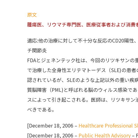
原文
腫瘍医、リウマチ専門医、医療従事者および消費
適応:他の治療に対して不十分な反応のCD20陽
チ関節炎
FDAとジェネンテック社は、今回のリツキサンの
で治療した全身性エリテマトーデス（SLE)の患
認されているが、SLEのような上記以外の重い疾
質脳障害（PML)と呼ばれる脳のウィルス感染であ
スによって引き起こされる。医師は、リツキサン治
べきである。
[December 18, 2006 –
Healthcare Professional 
[December 18, 2006 –
Public Health Advisory
– 