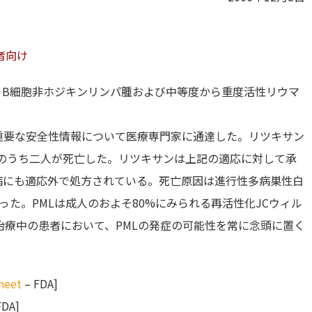
者向け
性、B細胞非ホジキンリンパ腫および中等度から重度活性リウマ
重要な安全性情報について医療専門家に通達した。リツキサン
者のうち二人が死亡した。リツキサンは上記の適応に対して承
病にも適応外で処方されている。死亡原因は進行性多病巣性白
った。PMLは成人のおよそ80%にみられる再活性化JCウィル
療中の患者において、PMLの発症の可能性を常に念頭に置く
Sheet
– FDA]
FDA]