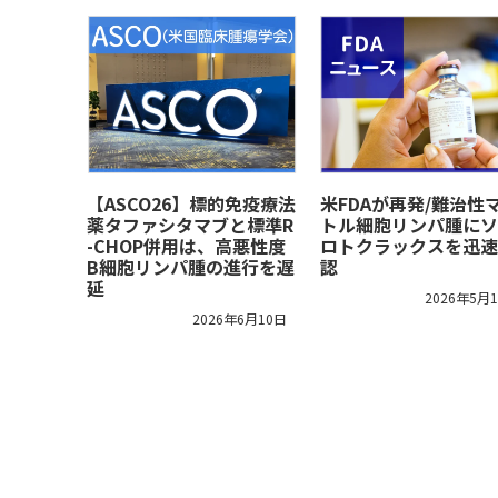
【ASCO26】標的免疫療法
米FDAが再発/難治性
薬タファシタマブと標準R
トル細胞リンパ腫にソ
-CHOP併用は、高悪性度
ロトクラックスを迅速
B細胞リンパ腫の進行を遅
認
延
2026年5月
2026年6月10日