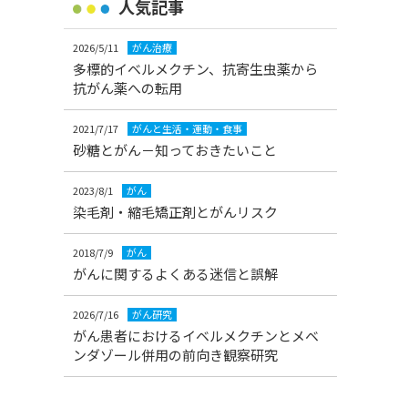
人気記事
2026/5/11
がん治療
多標的イベルメクチン、抗寄生虫薬から
抗がん薬への転用
2021/7/17
がんと生活・運動・食事
砂糖とがん－知っておきたいこと
2023/8/1
がん
染毛剤・縮毛矯正剤とがんリスク
2018/7/9
がん
がんに関するよくある迷信と誤解
2026/7/16
がん研究
がん患者におけるイベルメクチンとメベ
ンダゾール併用の前向き観察研究