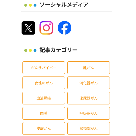
ソーシャルメディア
記事カテゴリー
がんサバイバー
乳がん
女性のがん
消化器がん
血液腫瘍
泌尿器がん
肉腫
呼吸器がん
皮膚がん
頭頸部がん