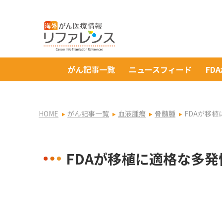
がん記事一覧
ニュースフィード
FD
HOME
がん記事一覧
血液腫瘍
骨髄腫
FDAが移
FDAが移植に適格な多