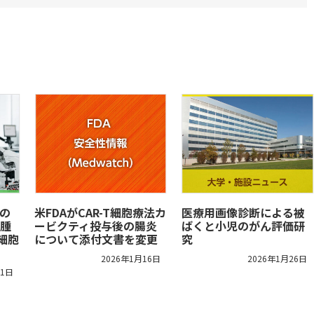
クの
米FDAがCAR-T細胞療法カ
医療用画像診断による被
腫
ービクティ投与後の腸炎
ばくと小児のがん評価研
T細胞
について添付文書を変更
究
2026年1月16日
2026年1月26日
11日