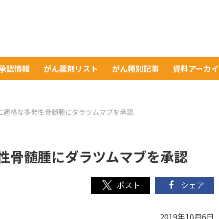
A承認情報
がん薬剤リスト
がん種別記事
資料アーカ
植に適格な多発性骨髄腫にダラツムマブを承認
発性骨髄腫にダラツムマブを承認
シェア
2019年10月6日