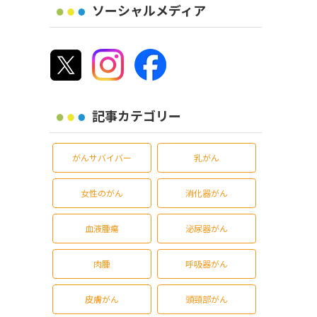
ソーシャルメディア
記事カテゴリー
がんサバイバー
乳がん
女性のがん
消化器がん
血液腫瘍
泌尿器がん
肉腫
呼吸器がん
皮膚がん
頭頸部がん