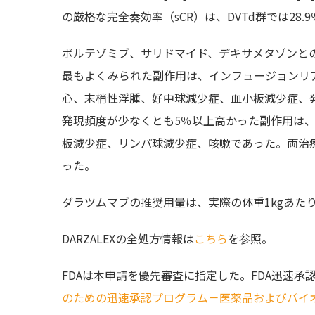
の厳格な完全奏効率（sCR）は、DVTd群では28.9
ボルテゾミブ、サリドマイド、デキサメタゾンと
最もよくみられた副作用は、インフュージョンリ
心、末梢性浮腫、好中球減少症、血小板減少症、発
発現頻度が少なくとも5％以上高かった副作用は
板減少症、リンパ球減少症、咳嗽であった。両治
った。
ダラツムマブの推奨用量は、実際の体重1kgあたり
DARZALEXの全処方情報は
こちら
を参照。
FDAは本申請を優先審査に指定した。FDA迅速承
のための迅速承認プログラム－医薬品およびバイ