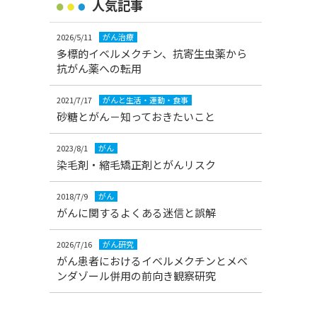
人気記事
2026/5/11
がん治療
多標的イベルメクチン、抗寄生虫薬から
抗がん薬への転用
2021/7/17
がんと生活・運動・食事
砂糖とがん－知っておきたいこと
2023/8/1
がん
染毛剤・縮毛矯正剤とがんリスク
2018/7/9
がん
がんに関するよくある迷信と誤解
2026/7/16
がん研究
がん患者におけるイベルメクチンとメベ
ンダゾール併用の前向き観察研究