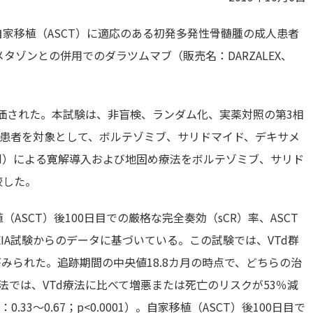
、自家移植（ASCT）に適応のある初発多発性骨髄腫の成人患者
ゾンとの併用でのダラツムマブ（販売名：DARZALEX、
83）で評価された。本試験は、非盲検、ランダム化、実薬対照の第3相
腫患者を対象として、ボルテゾミブ、サリドマイド、デキサメ
VTd）による寛解導入および地固め療法をボルテゾミブ、サリド
較した。
ASCT）後100日目での厳格な完全奏効（sCR）率、ASCT
PEIA試験からのデータに基づいている。この試験では、VTd群
がみられた。追跡期間の中央値18.8カ月の時点で、どちらの治
療法では、VTd療法に比べて増悪または死亡のリスクが53％減
：0.33～0.67；p<0.0001）。自家移植（ASCT）後100日目で