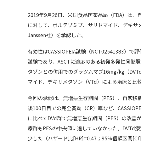
2019年9月26日、米国食品医薬品局（FDA）は
に対して、ボルテゾミブ、サリドマイド、デキサメタ
Janssen社）を承認した。
有効性はCASSIOPEIA試験（NCT025413
試験であり、ASCTに適応のある初発多発性骨髄
タゾンとの併用でのダラツムマブ16mg/kg（D
マイド、デキサメタゾン（VTd）による治療と比
今回の承認は、無増悪生存期間（PFS）、自家移植（
後100日目での完全奏効（CR）率など、CASSIO
に比べてDVd群で無増悪生存期間（PFS）の改善
療群もPFSの中央値に達していなかった。DVTd
少した（ハザード比[HR]=0.47；95％信頼区間[CI]