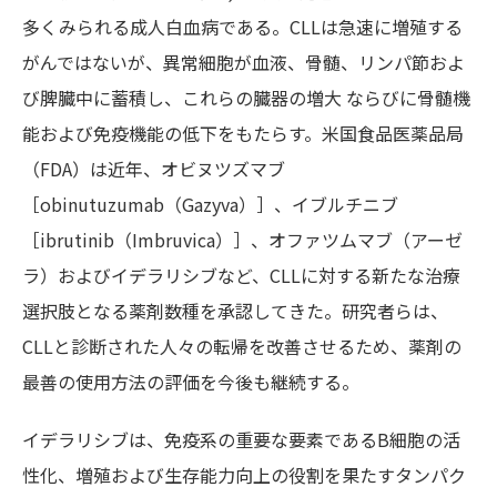
多くみられる成人白血病である。CLLは急速に増殖する
がんではないが、異常細胞が血液、骨髄、リンパ節およ
び脾臓中に蓄積し、これらの臓器の増大 ならびに骨髄機
能および免疫機能の低下をもたらす。米国食品医薬品局
（FDA）は近年、オビヌツズマブ
［obinutuzumab（Gazyva）］、イブルチニブ
［ibrutinib（Imbruvica）］、オファツムマブ（アーゼ
ラ）およびイデラリシブなど、CLLに対する新たな治療
選択肢となる薬剤数種を承認してきた。研究者らは、
CLLと診断された人々の転帰を改善させるため、薬剤の
最善の使用方法の評価を今後も継続する。
イデラリシブは、免疫系の重要な要素であるB細胞の活
性化、増殖および生存能力向上の役割を果たすタンパク