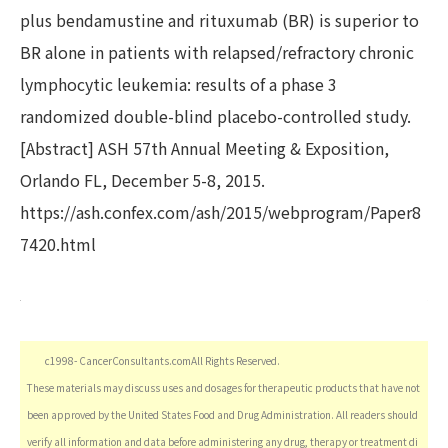
plus bendamustine and rituxumab (BR) is superior to
BR alone in patients with relapsed/refractory chronic
lymphocytic leukemia: results of a phase 3
randomized double-blind placebo-controlled study.
[Abstract] ASH 57th Annual Meeting & Exposition,
Orlando FL, December 5-8, 2015.
https://ash.confex.com/ash/2015/webprogram/Paper8
7420.html
c1998- CancerConsultants.comAll Rights Reserved.
These materials may discuss uses and dosages for therapeutic products that have not
been approved by the United States Food and Drug Administration. All readers should
verify all information and data before administering any drug, therapy or treatment di