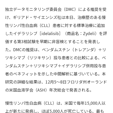
独立データモニタリング委員会（DMC）による推奨を受
け、ギリアド・サイエンシズ社は本日、治療歴のある慢
性リンパ性白血病（CLL）患者に対する標準治療に追加
したイデラリシブ［idelalisib］（商品名：Zydeli）を評
価する第3相試験を早期に非盲検とすることを発表し
た。DMCの推奨は、ベンダムスチン（トレアンダ）＋リ
ツキシマブ（リツキサン）投与患者との比較による、ベ
ンダムスチン＋リツキシマブ＋イデラリシブ併用投与患
者のベネフィットを示した中間解析に基づいている。本
研究の詳細な結果は、12月5～8日フロリダ州オーランド
の米国血液学会（ASH）年次総会で発表される。
慢性リンパ性白血病（CLL）は、米国で毎年15,000人以
上が新たに発病し、ほぼ5,000人が死亡している、最も