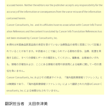
scussed herein. Neither the editors nor the publisher accepts any responsibility for the
accuracy of the information or consequences from the use or misuse of the information
contained herein.
Cancer Consultants, Inc. and its affiliates have no association with Cancer Info Transl
ation References and the content translated by Cancer Info Translation References has
not been reviewed by Cancer Consultants, Inc.
本資料は米国食品医薬品局の承認を受けていない治療製品の使用と投薬について記載さ
れていることがあります。全読者はここで論じられている薬物の投与、治療、処置を実
施する前に、すべての情報とデータの確認をしてください。編集者、出版者のいずれ
も、情報の正確性および、ここにある情報の使用や誤使用による結果に関して一切の責
任を負いません。
Cancer Consultants, Inc.およびその関連サイトは、『海外癌医療情報リファレンス』と
は無関係であり、『海外癌医療情報リファレンス』によって翻訳された内容はCancer C
onsultants, Inc.による検閲はなされていません。
翻訳担当者
太田奈津美