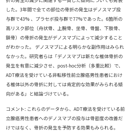
折の発生の減少に関連する一貫した傾向についても発表
した。3年間で全ての部位の骨折の発生はデノスマブ投
与群で43% 、プラセボ投与群で77%であった。6箇所の
高リスク部位（舟状骨、上腕骨、坐骨、骨盤、下肢骨、
鎖骨）の骨折の発生がデノスマブによって減少すること
がわかった。 デノスマブによる明らかな副作用はみられ
なかった。研究者らは「デノスマブは新たな椎体骨折の
発生を有意に減少させ、post-hoc分析（多重比較）で、
ADT療法を受けている非転移性前立腺癌男性患者におけ
る椎体以外の骨折に対しては肯定的な効果がみられる傾
向がある」と結論づけている。
コメント: これらのデータから、ADT療法を受けている前
立腺癌男性患者へのデノスマブの投与は骨密度の改善だ
けではなく、骨折の発生を予防する効果もみられる。