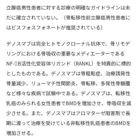
立腺癌男性患者に対する診療の明確なガイドラインは未
だに確立されていない。（骨転移性前立腺癌男性患者に
はビスフォスフォネートが推奨されている）
デノスマブは完全ヒトモノクローナル抗体で、骨リモデ
リングにおける骨吸収の重要なメディエーターである
NF-B活性化受容体リガンド（RANKL）を特異的に標的
としたものである。デノスマブは骨粗鬆症、治療誘発性
骨量減少、リューマチ性関節炎、骨転移、多発性骨髄腫
など様々な疾病で試験中である。デノスマブは、転移性
乳癌のみられる女性患者でBMDを増加させ、骨吸収を減
少させる。また、デノスマブはアロマターゼ阻害剤で長
期に渡って治療を受けている非転移性乳癌患者のBMDを
増加させる。