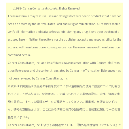
c1998- CancerConsultants.comAll Rights Reserved.
These materials may discuss uses and dosages for therapeutic products that have not
been approved by the United States Food and Drug Administration. All readers should
verify all information and data before administering any drug, therapy or treatment di
scussed herein. Neither the editors nor the publisher accepts any responsibility for the
accuracy of the information or consequences from the use or misuse of the information
contained herein.
Cancer Consultants, Inc. and its affiliates have no association with Cancer Info Transl
ation References and the content translated by Cancer Info Translation References has
not been reviewed by Cancer Consultants, Inc.
本資料は米国食品医薬品局の承認を受けていない治療製品の使用と投薬について記載さ
れていることがあります。全読者はここで論じられている薬物の投与、治療、処置を実
施する前に、すべての情報とデータの確認をしてください。編集者、出版者のいずれ
も、情報の正確性および、ここにある情報の使用や誤使用による結果に関して一切の責
任を負いません。
Cancer Consultants, Inc.およびその関連サイトは、『海外癌医療情報リファレンス』と