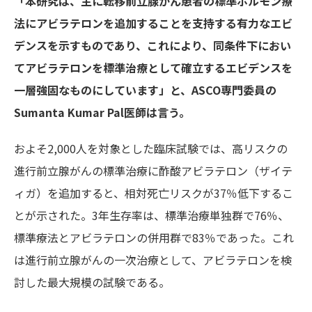
「本研究は、主に転移前立腺がん患者の標準ホルモン療
法にアビラテロンを追加することを支持する有力なエビ
デンスを示すものであり、これにより、同条件下におい
てアビラテロンを標準治療として確立するエビデンスを
一層強固なものにしています」と、ASCO
専門委員の
Sumanta Kumar Pal
医師は言う。
およそ2,000人を対象とした臨床試験では、高リスクの
進行前立腺がんの標準治療に酢酸アビラテロン（ザイテ
ィガ）を追加すると、相対死亡リスクが37％低下するこ
とが示された。3年生存率は、標準治療単独群で76％、
標準療法とアビラテロンの併用群で83％であった。これ
は進行前立腺がんの一次治療として、アビラテロンを検
討した最大規模の試験である。