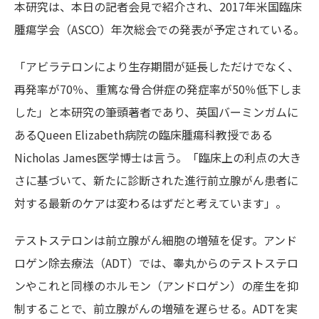
本研究は、本日の記者会見で紹介され、2017年米国臨床
腫瘍学会（ASCO）年次総会での発表が予定されている。
「アビラテロンにより生存期間が延長しただけでなく、
再発率が70％、重篤な骨合併症の発症率が50％低下しま
した」と本研究の筆頭著者であり、英国バーミンガムに
あるQueen Elizabeth病院の臨床腫瘍科教授である
Nicholas James医学博士は言う。「臨床上の利点の大き
さに基づいて、新たに診断された進行前立腺がん患者に
対する最新のケアは変わるはずだと考えています」。
テストステロンは前立腺がん細胞の増殖を促す。アンド
ロゲン除去療法（ADT）では、睾丸からのテストステロ
ンやこれと同様のホルモン（アンドロゲン）の産生を抑
制することで、前立腺がんの増殖を遅らせる。ADTを実