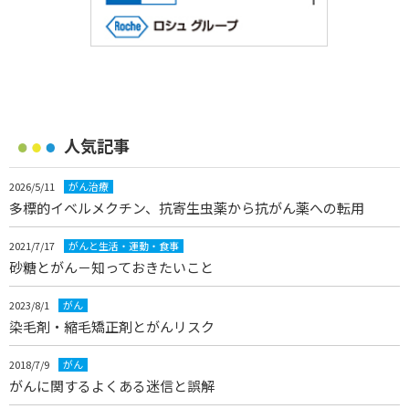
人気記事
2026/5/11
がん治療
多標的イベルメクチン、抗寄生虫薬から抗がん薬への転用
2021/7/17
がんと生活・運動・食事
砂糖とがん－知っておきたいこと
2023/8/1
がん
染毛剤・縮毛矯正剤とがんリスク
2018/7/9
がん
がんに関するよくある迷信と誤解