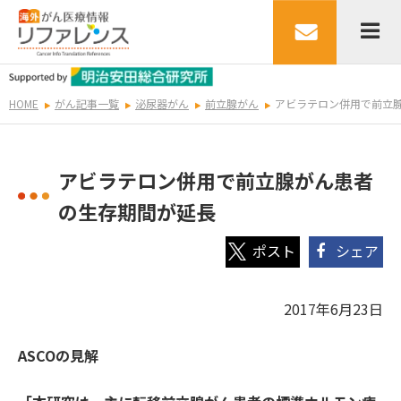
HOME
がん記事一覧
泌尿器がん
前立腺がん
アビラテロン併用で前立
アビラテロン併用で前立腺がん患者
の生存期間が延長
シェア
2017年6月23日
ASCO
の見解