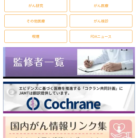
がん研究
がん医療
その他医療
がん検診
喫煙
FDAニュース