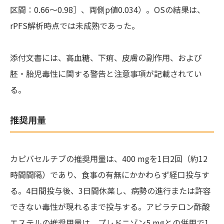
区間：0.66～0.98］、両側p値0.034）。OSの結果は、
rPFS解析時点では未成熟であった。
添付文書には、高血糖、下痢、皮膚の副作用、および
胚・胎児毒性に関する警告と注意事項が記載されてい
る。
推奨用量
カピバセルチブの推奨用量は、400 mgを1日2回（約12
時間間隔）であり、食事の有無にかかわらず経口投与す
る。4日間投与後、3日間休薬し、病勢の進行または許容
できない毒性が現れるまで投与する。アビラテロン酢酸
エステルの推奨用量は、プレドニゾン5 mgとの併用で1