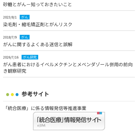
砂糖とがん－知っておきたいこと
2023/8/1
がん
染毛剤・縮毛矯正剤とがんリスク
2018/7/9
がん
がんに関するよくある迷信と誤解
2026/7/16
がん研究
がん患者におけるイベルメクチンとメベンダゾール併用の前向
き観察研究
参考サイト
「統合医療」に係る情報発信等推進事業