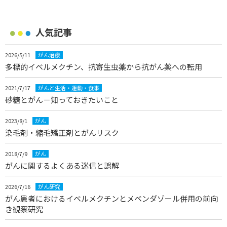
人気記事
2026/5/11
がん治療
多標的イベルメクチン、抗寄生虫薬から抗がん薬への転用
2021/7/17
がんと生活・運動・食事
砂糖とがん－知っておきたいこと
2023/8/1
がん
染毛剤・縮毛矯正剤とがんリスク
2018/7/9
がん
がんに関するよくある迷信と誤解
2026/7/16
がん研究
がん患者におけるイベルメクチンとメベンダゾール併用の前向
き観察研究