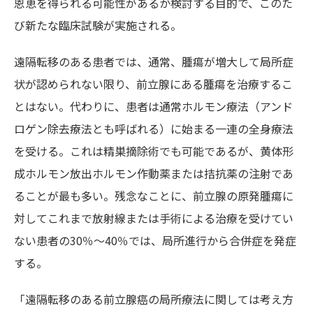
恩恵を得られる可能性があるか検討する目的で、このた
び新たな臨床試験が実施される。
遠隔転移のある患者では、通常、腫瘍が増大して局所症
状が認められない限り、前立腺にある腫瘍を治療するこ
とはない。代わりに、患者は通常ホルモン療法（アンド
ロゲン除去療法とも呼ばれる）に始まる一連の全身療法
を受ける。これは精巣摘除術でも可能であるが、黄体形
成ホルモン放出ホルモン作動薬または拮抗薬の注射であ
ることが最も多い。残念なことに、前立腺の原発腫瘍に
対してこれまで放射線または手術による治療を受けてい
ない患者の30％～40％では、局所進行から合併症を発症
する。
「遠隔転移のある前立腺癌の局所療法に関しては考え方