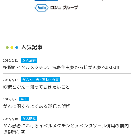
人気記事
2026/5/11
がん治療
多標的イベルメクチン、抗寄生虫薬から抗がん薬への転用
2021/7/17
がんと生活・運動・食事
砂糖とがん－知っておきたいこと
2018/7/9
がん
がんに関するよくある迷信と誤解
2026/7/16
がん研究
がん患者におけるイベルメクチンとメベンダゾール併用の前向
き観察研究