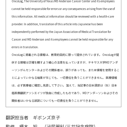
OncoLog, The University of Texas MD Anderson Cancer Center and its employees
cannot be held responsible for errors or any consequences arising from the use of
this information. All medical information should be reviewed with a health-care
provider. In addition, translation of this article into Japanese has been
independently performed by the Japan Association of Medical Translation for
Cancer and MD Anderson and its employees cannot be held responsible for any
errors in translation.
OncoLogに掲載される情報は、教育的目的に限って提供されています。 OncoLogが提
供する情報は正確を期すよう細心の注意を払っていますが、テキサス大学MDアンダ
ーソンがんセンターおよびその関係者は、誤りがあっても、また本情報を使用するこ
とによっていかなる結果が生じても、一切責任を負うことができません。 医療情報
は、必ず医療者に確認し見直して下さい。 加えて、当記事の日本語訳は（社）日本
癌医療翻訳アソシエイツが独自に作成したものであり、MDアンダーソンおよびその
関係者はいかなる誤訳についても一切責任を負うことができません。
翻訳担当者
ギボンズ京子
監修
榎本 裕 （泌尿器科/三井記念病院）