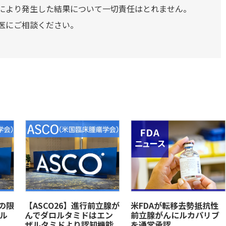
により発生した結果について一切責任はとれません。
医にご相談ください。
クの限
【ASCO26】進行前立腺が
米FDAが転移去勢抵抗性
ル
んでダロルタミドはエン
前立腺がんにルカパリブ
ザルタミドより認知機能
を通常承認