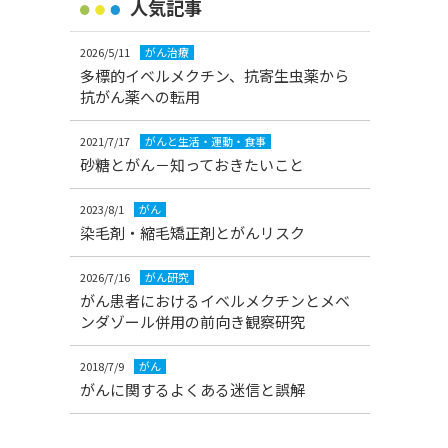
人気記事
2026/5/11
がん治療
多標的イベルメクチン、抗寄生虫薬から
抗がん薬への転用
2021/7/17
がんと生活・運動・食事
砂糖とがん－知っておきたいこと
2023/8/1
がん
染毛剤・縮毛矯正剤とがんリスク
2026/7/16
がん研究
がん患者におけるイベルメクチンとメベ
ンダゾール併用の前向き観察研究
2018/7/9
がん
がんに関するよくある迷信と誤解