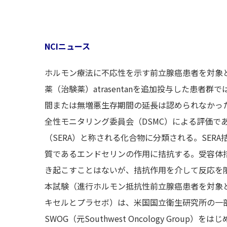
NCIニュース
ホルモン療法に不応性を示す前立腺癌患者を対象
薬（治験薬）atrasentanを追加投与した患
間または無増悪生存期間の延長は認められなかっ
全性モニタリング委員会（DSMC）による評価である
（SERA）と称される化合物に分類される。SER
質であるエンドセリンの作用に拮抗する。受容体
き起こすことはないが、拮抗作用を介して反応を
本試験（進行ホルモン抵抗性前立腺癌患者を対象とした
キセルとプラセボ）は、米国国立衛生研究所の一部
SWOG（元Southwest Oncology Gro