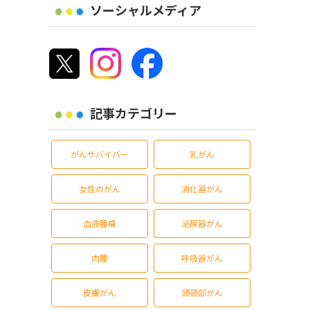
ソーシャルメディア
記事カテゴリー
がんサバイバー
乳がん
女性のがん
消化器がん
血液腫瘍
泌尿器がん
肉腫
呼吸器がん
皮膚がん
頭頸部がん