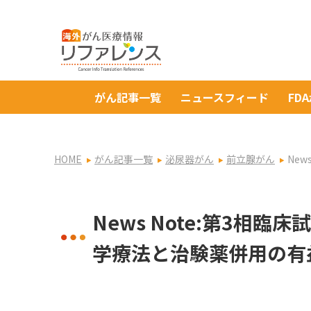
がん記事一覧
ニュースフィード
FD
HOME
がん記事一覧
泌尿器がん
前立腺がん
Ne
News Note:第3相
学療法と治験薬併用の有