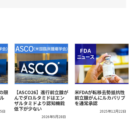
クの限
【ASCO26】進行前立腺が
米FDAが転移去勢抵抗性
ル
んでダロルタミドはエン
前立腺がんにルカパリブ
ザルタミドより認知機能
を通常承認
低下が少ない
15日
2025年12月22日
2026年5月28日