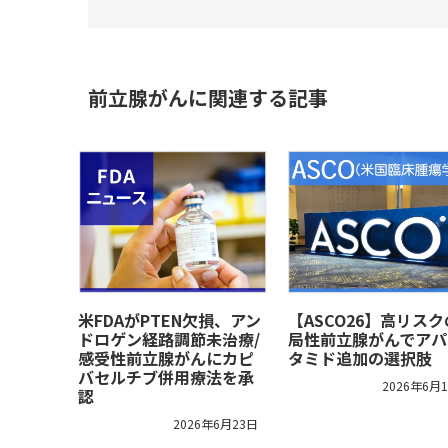
前立腺がんに関連する記事
米FDAがPTEN欠損、アン
【ASCO26】高リス
ドロゲン経路調節未治療/
局性前立腺がんでアパ
感受性前立腺がんにカピ
タミド追加の選択肢
バセルチブ併用療法を承
2026年6月
認
2026年6月23日