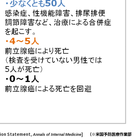
tion Statement,
]
（※米国予防医療作業部
Annals of Internal Medicine