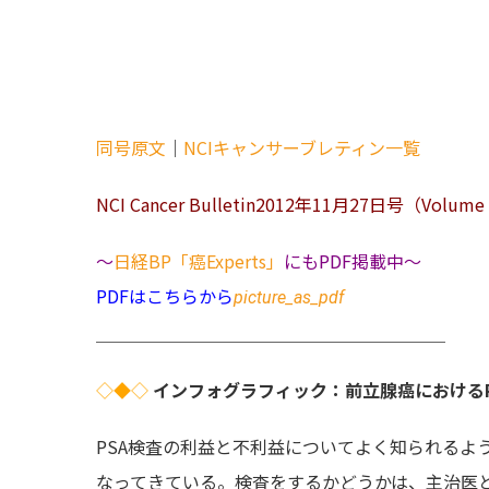
同号原文
｜
NCIキャンサーブレティン一覧
NCI Cancer Bulletin2012年11月27日号（Volume 
～
日経BP「癌Experts」
にもPDF掲載中～
PDFはこちらから
picture_as_pdf
＿＿＿＿＿＿＿＿＿＿＿＿＿＿＿＿＿＿＿＿
◇◆◇
インフォグラフィック：前立腺癌における
PSA検査の利益と不利益についてよく知られるよ
なってきている。検査をするかどうかは、主治医