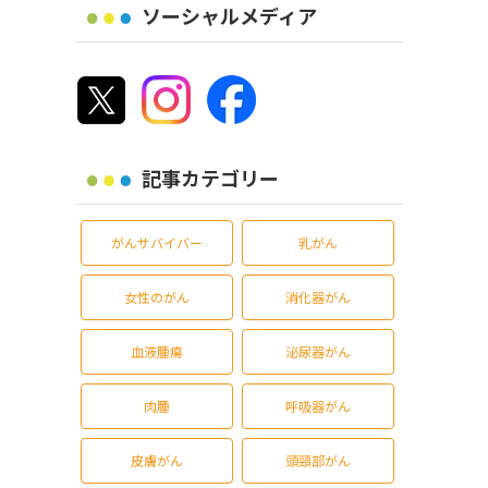
ソーシャルメディア
記事カテゴリー
がんサバイバー
乳がん
女性のがん
消化器がん
血液腫瘍
泌尿器がん
肉腫
呼吸器がん
皮膚がん
頭頸部がん