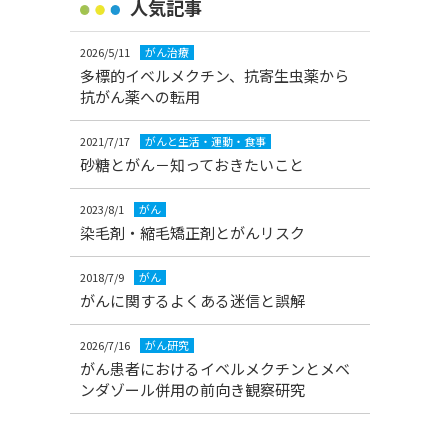
人気記事
2026/5/11
がん治療
多標的イベルメクチン、抗寄生虫薬から
抗がん薬への転用
2021/7/17
がんと生活・運動・食事
砂糖とがん－知っておきたいこと
2023/8/1
がん
染毛剤・縮毛矯正剤とがんリスク
2018/7/9
がん
がんに関するよくある迷信と誤解
2026/7/16
がん研究
がん患者におけるイベルメクチンとメベ
ンダゾール併用の前向き観察研究