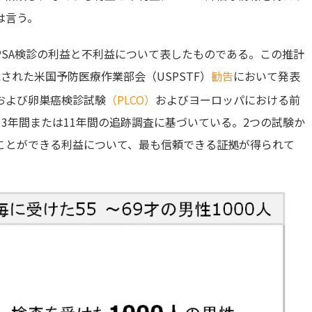
は言う。
SA検診の利益と不利益について表したものである。この推計
載された米国予防医療作業部会（USPSTF）
勧告
において発表
および卵巣癌検診試験
（PLCO）
およびヨーロッパにおける前
13年間または11年間の追跡調査に基づいている。2つの試験か
得ることができる利益について、最も信頼できる証拠が得られて