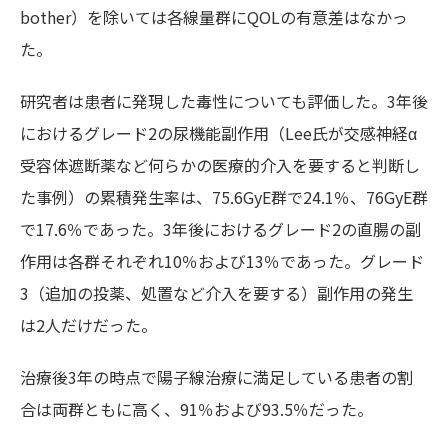
bother）を除いては各線量群にQOLの有意差はなかっ
た。
研究者は患者に発現した毒性についても評価した。3年後
におけるグレード2の尿機能副作用（Lee氏が交感神経α
受容体遮断薬など何らかの医療的介入を要すると判断し
た事例）の累積発生率は、75.6GyE群で24.1％、76GyE群
で17.6％であった。3年後におけるグレード2の直腸の副
作用は各群それぞれ10％および13％であった。グレード
3（追加の投薬、処置など介入を要する）副作用の発生
は2人だけだった。
治療後3年の時点で陽子線治療に満足している患者の割
合は両群ともに高く、91％および93.5％だった。