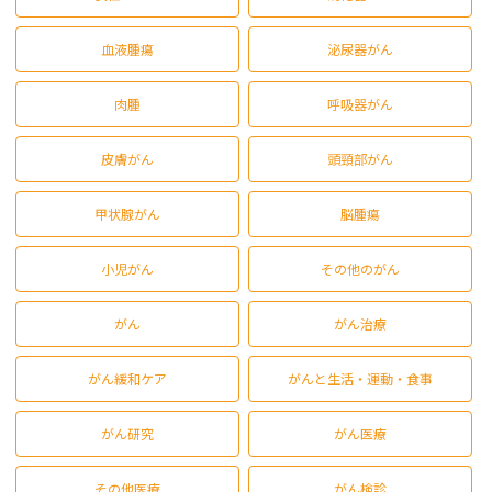
血液腫瘍
泌尿器がん
肉腫
呼吸器がん
皮膚がん
頭頸部がん
甲状腺がん
脳腫瘍
小児がん
その他のがん
がん
がん治療
がん緩和ケア
がんと生活・運動・食事
がん研究
がん医療
その他医療
がん検診