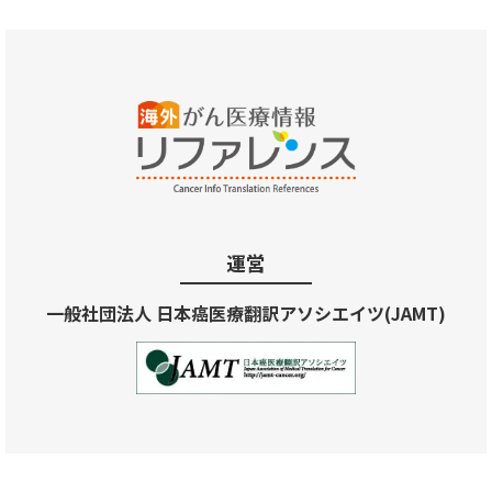
運営
一般社団法人 日本癌医療翻訳アソシエイツ(JAMT)