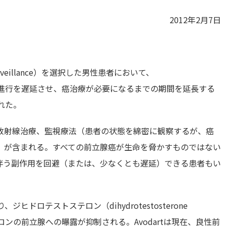
2012年2月7日
veillance）を選択した男性患者において、
ド）は癌の進行を遅延させ、癌治療が必要になるまでの期間を延長する
れた。
放射線治療、監視療法（患者の状態を綿密に観察するが、癌
）が含まれる。すべての前立腺癌が生命を脅かすものではない
伴う副作用を回避（または、少なくとも遅延）できる患者もい
ジヒドロテストステロン（dihydrotestosterone
ンの前立腺への曝露が抑制される。Avodartは現在、良性前