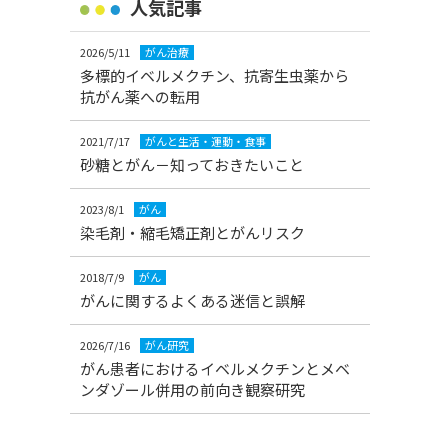
人気記事
2026/5/11
がん治療
多標的イベルメクチン、抗寄生虫薬から
抗がん薬への転用
2021/7/17
がんと生活・運動・食事
砂糖とがん－知っておきたいこと
2023/8/1
がん
染毛剤・縮毛矯正剤とがんリスク
2018/7/9
がん
がんに関するよくある迷信と誤解
2026/7/16
がん研究
がん患者におけるイベルメクチンとメベ
ンダゾール併用の前向き観察研究