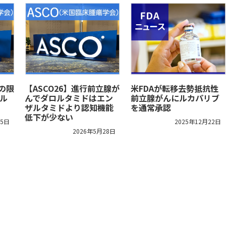
クの限
【ASCO26】進行前立腺が
米FDAが転移去勢抵抗性
ル
んでダロルタミドはエン
前立腺がんにルカパリブ
ザルタミドより認知機能
を通常承認
低下が少ない
15日
2025年12月22日
2026年5月28日