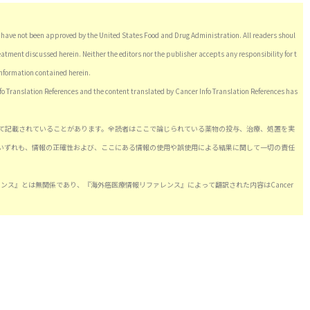
have not been approved by the United States Food and Drug Administration. All readers shoul
eatment discussed herein. Neither the editors nor the publisher accepts any responsibility for t
information contained herein.
nfo Translation References and the content translated by Cancer Info Translation References has
て記載されていることがあります。全読者はここで論じられている薬物の投与、治療、処置を実
いずれも、情報の正確性および、ここにある情報の使用や誤使用による結果に関して一切の責任
情報リファレンス』とは無関係であり、『海外癌医療情報リファレンス』によって翻訳された内容はCancer