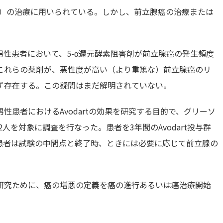
asia (BPH)）の治療に用いられている。しかし、前立腺癌の治療または
性患者において、5-α還元酵素阻害剤が前立腺癌の発生頻度
これらの薬剤が、悪性度が高い（より重篤な）前立腺癌のリ
ず存在する。この疑問はまだ解明されていない。
患者におけるAvodartの効果を研究する目的で、グリーソ
人を対象に調査を行なった。患者を3年間のAvodart投与群
患者は試験の中間点と終了時、ときには必要に応じて前立腺の
研究ために、癌の増悪の定義を癌の進行あるいは癌治療開始