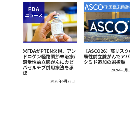
米FDAがPTEN欠損、アン
【ASCO26】高リス
ドロゲン経路調節未治療/
局性前立腺がんでアパ
感受性前立腺がんにカピ
タミド追加の選択肢
バセルチブ併用療法を承
2026年6月
認
2026年6月23日