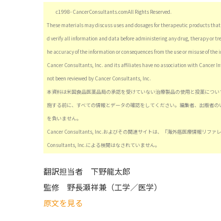
c1998- CancerConsultants.comAll Rights Reserved.
These materials may discuss uses and dosages for therapeutic products that 
d verify all information and data before administering any drug, therapy or tr
he accuracy of the information or consequences from the use or misuse of the 
Cancer Consultants, Inc. and its affiliates have no association with Cancer I
not been reviewed by Cancer Consultants, Inc.
本資料は米国食品医薬品局の承認を受けていない治療製品の使用と投薬につい
施する前に、すべての情報とデータの確認をしてください。編集者、出版者の
を負いません。
Cancer Consultants, Inc.およびその関連サイトは、『海外癌医療
Consultants, Inc.による検閲はなされていません。
翻訳担当者
下野龍太郎
監修
野長瀬祥兼（工学／医学）
原文を見る