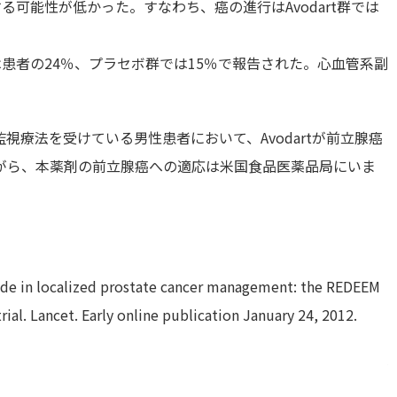
する可能性が低かった。すなわち、癌の進行はAvodart群では
では患者の24％、プラセボ群では15％で報告された。心血管系副
。
療法を受けている男性患者において、Avodartが前立腺癌
がら、本薬剤の前立腺癌への適応は米国食品医薬品局にいま
eride in localized prostate cancer management: the REDEEM
al. Lancet. Early online publication January 24, 2012.