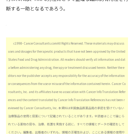
断する一助となるであろう。
c1998- CancerConsultants.comAll Rights Reserved. These materials may discuss
uses and dosages for therapeutic products that have not been approved by the United
States Food and Drug Administration. All readers should verify all information and dat
a before administering any drug, therapy or treatment discussed herein. Neither the e
ditors nor the publisher accepts any responsibility for the accuracy of the information
or consequences from the use or misuse of the information contained herein. Cancer Co
nsultants, Inc. and its affiliates have no association with Cancer Info Translation Refer
ences and the content translated by Cancer Info Translation References has not been r
eviewed by Cancer Consultants, Inc. 本資料は米国食品医薬品局の承認を受けていない
治療製品の使用と投薬について記載されていることがあります。全読者はここで論じら
れている薬物の投与、治療、処置を実施する前に、すべての情報とデータの確認をして
ください。編集者、出版者のいずれも、情報の正確性および、ここにある情報の使用や