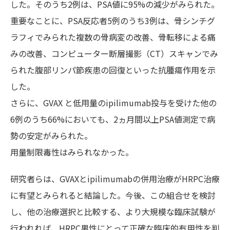
した。そのうち2例は、PSA値に95%の減少がみられた。
重要なことに、PSA反応者5例のうち3例は、骨シンチグ
ラフィでみられた複数の骨病変の改善、骨転移による痛
みの改善、コンピューター断層撮影（CT）スキャンでみ
られた腹部リンパ節疾患の回復といった抗腫瘍作用を示
した。
さらに、GVAX と低用量のipilimumab投与を受けた他の
6例のうち66%においても、2ヵ月間以上PSA値測定で病
勢の安定がみられた。
用量制限毒性はみられなかった。
研究者らは、GVAXとipilimumabの併用治療がHRPC治療
に有望とみられると結論した。今後、この組合せを検討
し、他の治療選択と比較する、より大規模な臨床試験が
行われれば、HRPC男性にとって正確な臨床的有用性を判