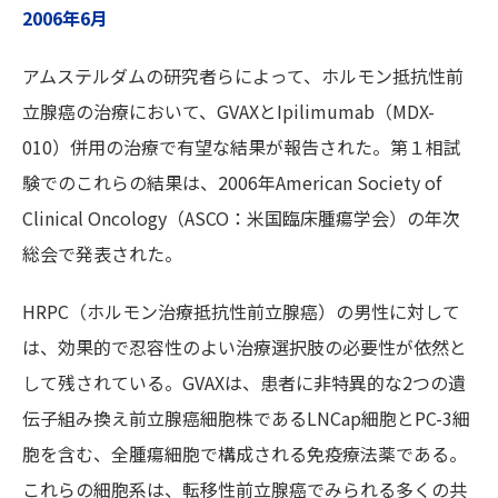
2006年6月
アムステルダムの研究者らによって、ホルモン抵抗性前
立腺癌の治療において、GVAXとIpilimumab（MDX-
010）併用の治療で有望な結果が報告された。第１相試
験でのこれらの結果は、2006年American Society of
Clinical Oncology（ASCO：米国臨床腫瘍学会）の年次
総会で発表された。
HRPC（ホルモン治療抵抗性前立腺癌）の男性に対して
は、効果的で忍容性のよい治療選択肢の必要性が依然と
して残されている。GVAXは、患者に非特異的な2つの遺
伝子組み換え前立腺癌細胞株であるLNCap細胞とPC-3細
胞を含む、全腫瘍細胞で構成される免疫療法薬である。
これらの細胞系は、転移性前立腺癌でみられる多くの共