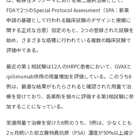
は、転移性メラノーマにおける第二選択治療として、
FDAで2つのSpecial Protocol Assessment（SPA：新薬
申請の基礎として行われる臨床試験のデザインと規模に
関する正式な合意）協定のもと、2つの登録された試験を
始め、さまざまな癌種に行われている複数の臨床試験で
評価中である。
最近の第１相試験は12人のHRPC患者において、GVAXと
ipilimumab併用の用量増加を評価している。このうち6
例は、最適な結果がもたらされると確認された用量で治
療を受けており、各薬剤を個々に評価する第3相試験に参
加することになっている。
至適用量で治療を受けた6例のうち、5例は、少なくとも
2ヵ月続いた前立腺特異抗原（PSA）濃度が50%以上減少