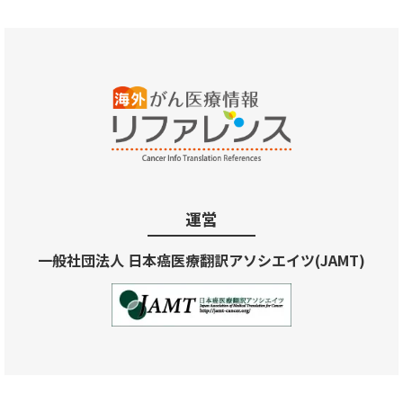
運営
一般社団法人 日本癌医療翻訳アソシエイツ(JAMT)