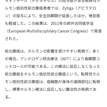
タキソテール（ドセタキセル）の投与歴がある転移性ホ
ルモン抵抗性前立腺癌患者では、Zytiga（アビラテロ
ン）の投与により、全生存期間が延長したほか、倦怠感
も軽減した。この結果は、2011年の欧州合同癌学会
（European Multidisciplinary Cancer Congress）で発表
された。
前立腺癌は、ホルモンの影響を受けやすい疾病で、多く
の場合、アンドロゲン除去療法（ADT）により長期間コ
ントロールが可能である。この療法に反応しなくなった
前立腺癌をホルモン抵抗性前立腺癌という。転移性ホル
モン抵抗性前立腺癌は、癌細胞が身体の遠隔部位に転移
し、標準ホルモン療法に反応しない難治性の疾病であ
る。