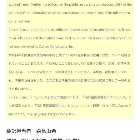
scussed herein. Neither the editors nor the publisher accepts any responsibility for the
accuracy of the information or consequences from the use or misuse of the information
contained herein.
Cancer Consultants, Inc. and its affiliates have no association with Cancer Info Transl
ation References and the content translated by Cancer Info Translation References has
not been reviewed by Cancer Consultants, Inc.
本資料は米国食品医薬品局の承認を受けていない治療製品の使用と投薬について記載さ
れていることがあります。全読者はここで論じられている薬物の投与、治療、処置を実
施する前に、すべての情報とデータの確認をしてください。編集者、出版者のいずれ
も、情報の正確性および、ここにある情報の使用や誤使用による結果に関して一切の責
任を負いません。
Cancer Consultants, Inc.およびその関連サイトは、『海外癌医療情報リファレンス』と
は無関係であり、『海外癌医療情報リファレンス』によって翻訳された内容はCancer C
onsultants, Inc.による検閲はなされていません。
翻訳担当者
森島由希