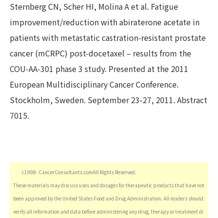
Sternberg CN, Scher HI, Molina A et al. Fatigue
improvement/reduction with abiraterone acetate in
patients with metastatic castration-resistant prostate
cancer (mCRPC) post-docetaxel – results from the
COU-AA-301 phase 3 study. Presented at the 2011
European Multidisciplinary Cancer Conference.
Stockholm, Sweden. September 23-27, 2011. Abstract
7015.
c1998- CancerConsultants.comAll Rights Reserved.
These materials may discuss uses and dosages for therapeutic products that have not
been approved by the United States Food and Drug Administration. All readers should
verify all information and data before administering any drug, therapy or treatment di