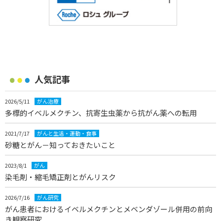
人気記事
2026/5/11
がん治療
多標的イベルメクチン、抗寄生虫薬から抗がん薬への転用
2021/7/17
がんと生活・運動・食事
砂糖とがん－知っておきたいこと
2023/8/1
がん
染毛剤・縮毛矯正剤とがんリスク
2026/7/16
がん研究
がん患者におけるイベルメクチンとメベンダゾール併用の前向
き観察研究