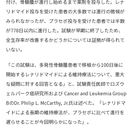
付け、骨髄腫が進行し始めるまで薬剤を投与した。レナ
リドマイド投与を受けた患者の大多数では進行の徴候が
みられなかったが、プラセボ投与を受けた患者では半数
が778日以内に進行した。試験が早期に終了したため、
全生存率が改善するかどうかについては証拠が得られて
いない。
「この試験は、多発性骨髄腫患者で移植から100日後に
開始するレナリドマイドによる維持療法について、重大
な疑問に対する回答となる」と、試験責任医師でロズウ
ェルパーク癌研究所および Cancer and Leukemia Group
BのDr. Philip L. McCarthy, Jr.氏は述べた。「レナリドマ
イドによる長期の維持療法が、プラセボに比べて進行を
遅らせることが今回明らかになった」。