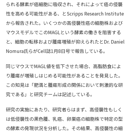
られる酵素が癌細胞に吸収され、それによって癌の侵襲
性を高める可能性がある、とScripps Research Institute
から報告された。いくつかの高侵襲性癌の細胞株および
マウスモデルでこのMAGLという酵素の働きを阻害する
と、細胞の転移および腫瘍増殖が抑えられたとDr. Daniel
Nomura氏らがCell誌1月8日号で報告している。
同じマウスでMAGL値を低下させた場合、高脂肪食によ
り腫瘍が増殖しはじめる可能性があることを発見した。
この知見は「肥満と腫瘍形成の関係において刺激的な研
究である」と研究チームは記述している。
研究の実施にあたり、研究者らはまず、高侵襲性もしく
は低侵襲性の黒色腫、乳癌、卵巣癌の細胞株で特定の型
の酵素の発現状況を分析した。その結果、高侵襲性の細