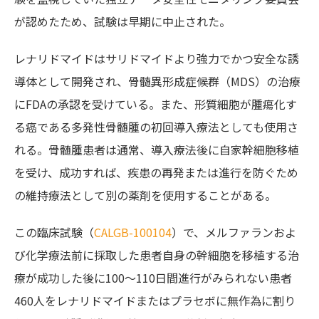
が認めたため、試験は早期に中止された。
レナリドマイドはサリドマイドより強力でかつ安全な誘
導体として開発され、骨髄異形成症候群（MDS）の治療
にFDAの承認を受けている。また、形質細胞が腫瘍化す
る癌である多発性骨髄腫の初回導入療法としても使用さ
れる。骨髄腫患者は通常、導入療法後に自家幹細胞移植
を受け、成功すれば、疾患の再発または進行を防ぐため
の維持療法として別の薬剤を使用することがある。
この臨床試験（
CALGB-100104
）で、メルファランおよ
び化学療法前に採取した患者自身の幹細胞を移植する治
療が成功した後に100〜110日間進行がみられない患者
460人をレナリドマイドまたはプラセボに無作為に割り