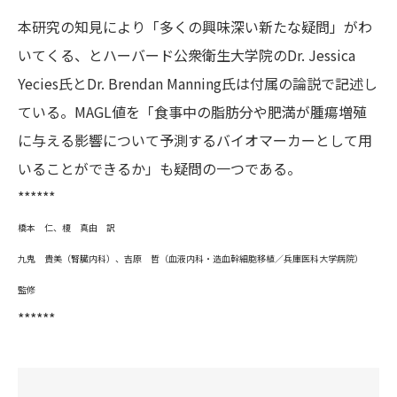
本研究の知見により「多くの興味深い新たな疑問」がわ
いてくる、とハーバード公衆衛生大学院のDr. Jessica
Yecies氏とDr. Brendan Manning氏は付属の論説で記述し
ている。MAGL値を「食事中の脂肪分や肥満が腫瘍増殖
に与える影響について予測するバイオマーカーとして用
いることができるか」も疑問の一つである。
******
橋本 仁、榎 真由 訳
九鬼 貴美（腎臓内科）、吉原 哲（血液内科・造血幹細胞移植／兵庫医科大学病院）
監修
******