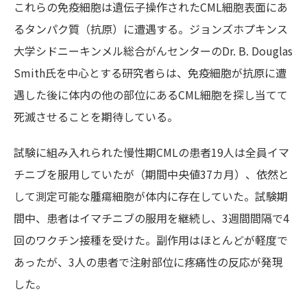
これらの免疫細胞は遺伝子操作されたCML細胞表面にあ
るタンパク質（抗原）に遭遇する。ジョンズホプキンス
大学シドニーキンメル総合がんセンターのDr. B. Douglas
Smith氏を中心とする研究者らは、免疫細胞が抗原に遭
遇した後に体内の他の部位にあるCML細胞を探し当てて
死滅させることを期待している。
試験に組み入れられた慢性期CMLの患者19人は全員イマ
チニブを服用していたが（期間中央値37カ月）、依然と
して測定可能な腫瘍細胞が体内に存在していた。試験期
間中、患者はイマチニブの服用を継続し、3週間間隔で4
回のワクチン接種を受けた。副作用はほとんどが軽度で
あったが、3人の患者で注射部位に疼痛性の反応が発現
した。