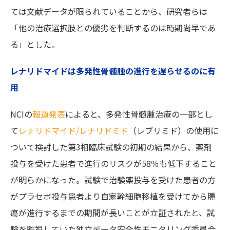
ては文献データが限られていることから、研究者らは
「他の治療選択肢との優劣を判断するのは時期尚早であ
る」とした。
レナリドマイドは多発性骨髄腫の進行を遅らせるのに有
用
NCIの
報道発表
によると、多発性骨髄腫治療の一部とし
て
レナリドマイド/レナリドミド
（レブリミド）の使用に
ついて検討した第3相臨床試験の初期の結果から、薬剤
投与を受けた患者で進行のリスクが58％も低下すること
が明らかになった。試験で治験薬投与を受けた患者の方
がプラセボ投与患者より自家幹細胞移植を受けてから腫
瘍が進行するまでの期間が長いことが立証されたと、試
験を監視していた独立データ安全性モニタリング委員会