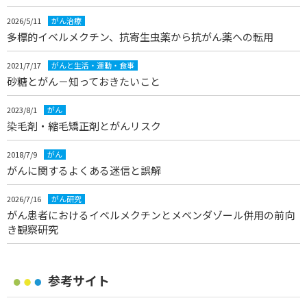
2026/5/11
がん治療
多標的イベルメクチン、抗寄生虫薬から抗がん薬への転用
2021/7/17
がんと生活・運動・食事
砂糖とがん－知っておきたいこと
2023/8/1
がん
染毛剤・縮毛矯正剤とがんリスク
2018/7/9
がん
がんに関するよくある迷信と誤解
2026/7/16
がん研究
がん患者におけるイベルメクチンとメベンダゾール併用の前向
き観察研究
参考サイト