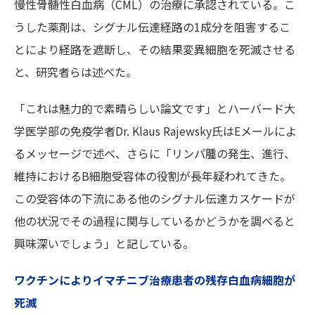
慢性骨髄性白血病（CML）の治療に承認されている。こ
うした薬剤は、シグナル伝達経路の1成分を阻害するこ
とにより経路を遮断し、その結果変異細胞を死滅させる
と、研究者らは述べた。
「これは魅力的で素晴らしい論文です」とハーバード大
学医学部の免疫学者Dr. Klaus Rajewsky氏はEメールによ
るメッセージで述べ、さらに「リンパ腫の発生、進行、
維持におけるB細胞受容体の役割が長年疑われてきた。
この受容体の下流にある他のシグナル伝達カスケードが
他の状況でその過程に関与しているかどうかを調べると
興味深いでしょう」と記している。
ワクチンによりイマチニブ治療患者の残存白血病細胞が
死滅