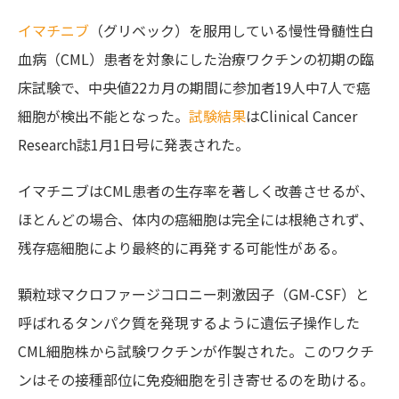
イマチニブ
（グリベック）を服用している慢性骨髄性白
血病（CML）患者を対象にした治療ワクチンの初期の臨
床試験で、中央値22カ月の期間に参加者19人中7人で癌
細胞が検出不能となった。
試験結果
はClinical Cancer
Research誌1月1日号に発表された。
イマチニブはCML患者の生存率を著しく改善させるが、
ほとんどの場合、体内の癌細胞は完全には根絶されず、
残存癌細胞により最終的に再発する可能性がある。
顆粒球マクロファージコロニー刺激因子（GM-CSF）と
呼ばれるタンパク質を発現するように遺伝子操作した
CML細胞株から試験ワクチンが作製された。このワクチ
ンはその接種部位に免疫細胞を引き寄せるのを助ける。