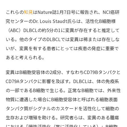
これらの
知見
はNature誌1月7日号に報告され、NCI癌研
究センターのDr. Louis Staudt氏らは、活性化B細胞様
（ABC）DLBCLの約5分の1に変異が存在すると推定して
いる。他のタイプのDLBCLでは変異は稀または存在しな
いが、変異を有する患者にとっては疾患の発症に重要で
あると考えられる。
変異はB細胞受容体の2成分、すなわちCD79Bタンパクと
CD79Aタンパクに影響を及ぼす。DLBCLは、体の免疫系
の一部であるB細胞で生じる。正常なB細胞では、外来性
物質に遭遇した場合にB細胞受容体と呼ばれる細胞表面
タンパク質がシグナルのカスケードを活性化して細胞の
生存および増殖を助ける。研究者らは、変異のある腫瘍
における「慢性活性化（常に活性化している）」B細胞