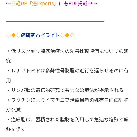
〜
日経BP「癌Experts」
にもPDF掲載中〜
＿＿＿＿＿＿＿＿＿＿＿＿＿＿＿＿＿＿＿＿
◇
◆
◇
癌研究ハイライト
◇
◆
◇
・低リスク前立腺癌治療法の効果比較評価についての研
究
・レナリドミドは多発性骨髄腫の進行を遅らせるのに有
用
・リンパ腫の遺伝的研究で有力な治療法が提示される
・ワクチンによりイマチニブ治療患者の残存白血病細胞
が死滅
・癌細胞は、蓄積された脂肪を利用して急速な増殖と転
移を促す