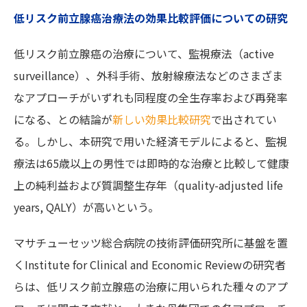
低リスク前立腺癌治療法の効果比較評価についての研究
低リスク前立腺癌の治療について、監視療法（active
surveillance）、外科手術、放射線療法などのさまざま
なアプローチがいずれも同程度の全生存率および再発率
になる、との結論が
新しい効果比較研究
で出されてい
る。しかし、本研究で用いた経済モデルによると、監視
療法は65歳以上の男性では即時的な治療と比較して健康
上の純利益および質調整生存年（quality-adjusted life
years, QALY）が高いという。
マサチューセッツ総合病院の技術評価研究所に基盤を置
くInstitute for Clinical and Economic Reviewの研究者
らは、低リスク前立腺癌の治療に用いられた種々のアプ