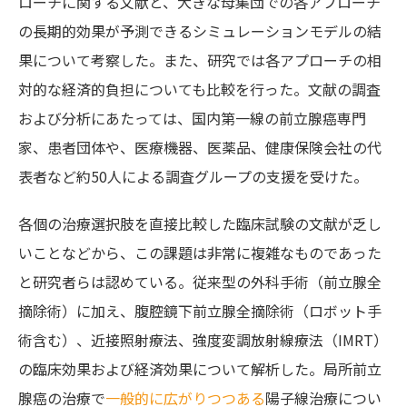
ローチに関する文献と、大きな母集団での各アプローチ
の長期的効果が予測できるシミュレーションモデルの結
果について考察した。また、研究では各アプローチの相
対的な経済的負担についても比較を行った。文献の調査
および分析にあたっては、国内第一線の前立腺癌専門
家、患者団体や、医療機器、医薬品、健康保険会社の代
表者など約50人による調査グループの支援を受けた。
各個の治療選択肢を直接比較した臨床試験の文献が乏し
いことなどから、この課題は非常に複雑なものであった
と研究者らは認めている。従来型の外科手術（前立腺全
摘除術）に加え、腹腔鏡下前立腺全摘除術（ロボット手
術含む）、近接照射療法、強度変調放射線療法（IMRT）
の臨床効果および経済効果について解析した。局所前立
腺癌の治療で
一般的に広がりつつある
陽子線治療につい