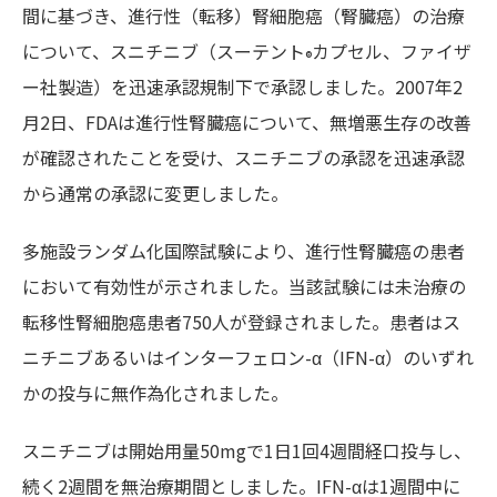
間に基づき、進行性（転移）腎細胞癌（腎臓癌）の治療
について、スニチニブ（スーテント
カプセル、ファイザ
®
ー社製造）を迅速承認規制下で承認しました。2007年2
月2日、FDAは進行性腎臓癌について、無増悪生存の改善
が確認されたことを受け、スニチニブの承認を迅速承認
から通常の承認に変更しました。
多施設ランダム化国際試験により、進行性腎臓癌の患者
において有効性が示されました。当該試験には未治療の
転移性腎細胞癌患者750人が登録されました。患者はス
ニチニブあるいはインターフェロン-α（IFN-α）のいずれ
かの投与に無作為化されました。
スニチニブは開始用量50mgで1日1回4週間経口投与し、
続く2週間を無治療期間としました。IFN-αは1週間中に