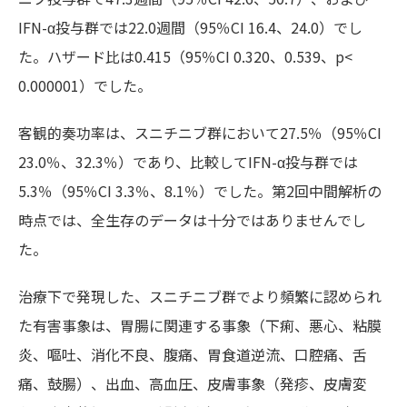
IFN-α投与群では22.0週間（95％CI 16.4、24.0）でし
た。ハザード比は0.415（95％CI 0.320、0.539、p<
0.000001）でした。
客観的奏功率は、スニチニブ群において27.5％（95％CI
23.0％、32.3％）であり、比較してIFN-α投与群では
5.3％（95％CI 3.3％、8.1％）でした。第2回中間解析の
時点では、全生存のデータは十分ではありませんでし
た。
治療下で発現した、スニチニブ群でより頻繁に認められ
た有害事象は、胃腸に関連する事象（下痢、悪心、粘膜
炎、嘔吐、消化不良、腹痛、胃食道逆流、口腔痛、舌
痛、鼓腸）、出血、高血圧、皮膚事象（発疹、皮膚変