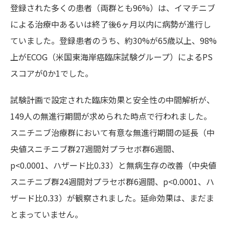
登録された多くの患者（両群とも96%）は、イマチニブ
による治療中あるいは終了後6ヶ月以内に病勢が進行し
ていました。登録患者のうち、約30%が65歳以上、98%
上がECOG（米国東海岸癌臨床試験グループ）によるPS
スコアが0か1でした。
試験計画で設定された臨床効果と安全性の中間解析が、
149人の無進行期間が求められた時点で行われました。
スニチニブ治療群において有意な無進行期間の延長（中
央値スニチニブ群27週間対プラセボ群6週間、
p<0.0001、ハザード比0.33）と無病生存の改善（中央値
スニチニブ群24週間対プラセボ群6週間、p<0.0001、ハ
ザード比0.33）が観察されました。延命効果は、まだま
とまっていません。