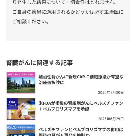
り発生した結果について一切責任はとれません。
ご自身の疾患に適用されるかどうかは必ず主治医に
ご相談ください。
腎臓がんに関連する記事
難治性腎がんに新規CAR-T細胞療法が有望な
治療選択肢に
2026年7月30日
米FDAが術後の腎細胞がんにベルズチファン
＋ペムブロリズマブを承認
2026年6月29日
ベルズチファンとペムブロリズマブの併用は
術後の腎がん再発を抑制か