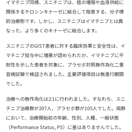
イマチニブ同様、スニチニブは、癌の増殖や血液供給に
関係するチロシンキナーゼに結合して阻害する、分子標
的治療剤です。しかし、スニチニブはイマチニブとは異
なった、より多くのキナーゼに結合します。
スニチニブのGIST患者に対する臨床効果と安全性は、イ
マチニブ投与中に増悪が認められたか、イマチニブに不
耐性を示した患者を対象に、プラセボ対照無作為化二重
盲検試験で検証されました。主要評価項目は無進行期間
でした。
治療への無作為化は2:1に行われました。すなわち、スニ
チニブ治療群が207人、プラセボ群が105人でした。両群
において、治療開始前の年齢、性別、人種、一般状態
（Performance Status, PS）に差はありませんでした。