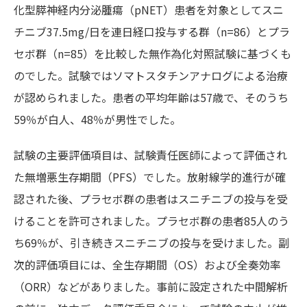
化型膵神経内分泌腫瘍（pNET）患者を対象としてスニ
チニブ37.5mg/日を連日経口投与する群（n=86）とプラ
セボ群（n=85）を比較した無作為化対照試験に基づくも
のでした。試験ではソマトスタチンアナログによる治療
が認められました。患者の平均年齢は57歳で、そのうち
59％が白人、48％が男性でした。
試験の主要評価項目は、試験責任医師によって評価され
た無増悪生存期間（PFS）でした。放射線学的進行が確
認された後、プラセボ群の患者はスニチニブの投与を受
けることを許可されました。プラセボ群の患者85人のう
ち69％が、引き続きスニチニブの投与を受けました。副
次的評価項目には、全生存期間（OS）および全奏効率
（ORR）などがありました。事前に設定された中間解析