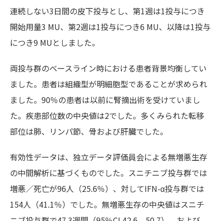
連続しない3日間の皮下投与とし、第1週は1投与につき
開始用量3 MU、第2週は1投与につき6 MU、以降は1投与
につき9 MUとしました。
両投与群のベースライン時における患者背景均衡してい
ました。患者は組織型が明細胞型であることが求められ
ました。90％の患者は以前に腎摘出術を受けていまし
た。疾患部位数の中央値は2でした。多くみられた転移
部位は肺、リンパ節、骨および肝臓でした。
有効性データは、独立データ評価員会による無増悪生存
の中間解析に基づくものでした。スニチニブ投与群では
増悪／死亡が96人（25.6％）、対してIFN-α投与群では
154人（41.1％）でした。無増悪生存の中央値はスニチ
ニブ投与群で47.3週間（95％CI 42.6、50.7）、および