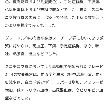
色、皮膚乾燥および毛髪変色）、手足症候群、下肢痛、
心駆出率低下および末梢浮腫などでした。また、スニチ
ニブ投与群の患者に、治療下で発現した甲状腺機能低下
がより高頻度でみられました。
グレード3／4の有害事象はスニチニブ群においてより頻
繁に認められ、高血圧、下痢、手足症候群、悪心、嘔
吐、粘膜炎、出血などでした。
スニチニブ群においてより高頻度で認められたグレード
3／4の検査異常は、血液学的異常（好中球減少症、血小
板減少症、白血球減少症）、リパーゼ増加、アミラーゼ
増加、低ナトリウム血症、高尿酸血症、高ビリルビン血
症などでした。