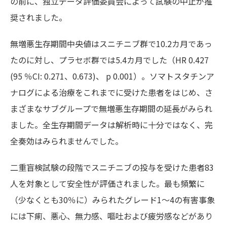
の前に、独立データ評価委員会によって試験の中止が推
奨されました。
無増悪生存期間中央値はスニチニブ群で10.2カ月であっ
たのに対し、プラセボ群では5.4カ月でした（HR 0.427
(95 ％CI: 0.271、0.673)、 p 0.001）。ソマトスタチンア
ナログによる治療をこれまでに受けた患者をはじめ、さ
まざまなサブグループで無増悪生存期間の延長がみられ
ました。全生存期間データは解析時に十分ではなく、完
全奏効はみられませんでした。
二重盲検試験の段階でスニチニブの投与を受けた患者83
人を対象として安全性が評価されました。最も頻繁に
（少なくとも30％に）みられたグレード1～4の有害事象
には下痢、悪心、無力感、嘔吐および疲労感などがあり