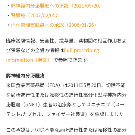
・
膵神経内分泌腫瘍への承認（2011/05/20）
・
腎臓癌（2007/02/05）
・
消化管間質腫瘍への承認（2006/01/26）
臨床試験情報、安全性、投与量、薬物間の相互作用およ
び禁忌などの全処方情報は
Full prescribing
information（英文）
で参照できます。
膵神経内分泌腫瘍
米国食品医薬品局（FDA）は2011年5月20日、切除不能
な局所進行性または転移性の進行性高分化型膵神経内分
泌腫瘍（pNET）患者の治療薬としてスニチニブ（スー
テント
カプセル、ファイザー社製造）を承認しました。
®
この承認は、切除不能な局所進行性または転移性の高分