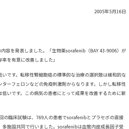
2005年5月16日
を発表しました。「生物薬sorafenib（BAY 43-9006）が
存率を有意に改善しました」
低いです。転移性腎細胞癌の標準的な治療の選択肢は緩和的な
ンターフェロンなどの免疫刺激剤からなります。しかし転移性
は低いです。この病気の患者にとって成果を改善するために新
回の臨床試験は、769人の患者でsorafenibとプラセボの直接
施設共同で行いました。sorafenibは血管内皮成長因子受