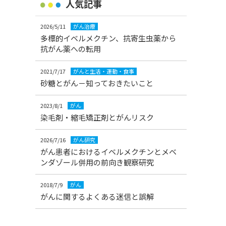
人気記事
2026/5/11
がん治療
多標的イベルメクチン、抗寄生虫薬から
抗がん薬への転用
2021/7/17
がんと生活・運動・食事
砂糖とがん－知っておきたいこと
2023/8/1
がん
染毛剤・縮毛矯正剤とがんリスク
2026/7/16
がん研究
がん患者におけるイベルメクチンとメベ
ンダゾール併用の前向き観察研究
2018/7/9
がん
がんに関するよくある迷信と誤解