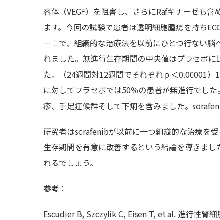
容体（VEGF）を阻害し、さらにRafキナーゼ
ます。今回の試験で患者は透明細胞腫瘍を持ちEC
－１で、組織的な治療法を以前にひとつ行ない脳への転
れました。無進行生存期間の中央値はプラセボに比較
た。（24週間対12週間でそれぞれｐ＜0.00001）
に対してプラセボでは50％の患者が無進行でした。s
疹、手足症候群そして下痢を含みました。soraf
研究者はsorafenibが以前に一つ組織的な治
生存期間を有意に改善するという結論を導きまし
れるでしょう。
参考
：
Escudier B, Szczylik C, Eisen T, et