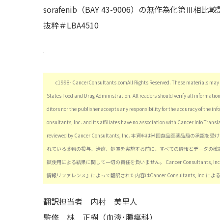
sorafenib（BAY 43-9006）の無作為化第Ⅲ相
抜粋＃LBA4510
c1998- CancerConsultants.comAll Rights Reserved. These materials may d
States Food and Drug Administration. All readers should verify all informatio
ditors nor the publisher accepts any responsibility for the accuracy of the i
onsultants, Inc. and its affiliates have no association with Cancer Info Trans
reviewed by Cancer Consultants, Inc. 本資料は米国食
れている薬物の投与、治療、処置を実施する前に、すべての情報とデータの確
誤使用による結果に関して一切の責任を負いません。 Cancer Consultan
情報リファレンス』によって翻訳された内容はCancer Consultants, Inc
翻訳担当者
内村 美里人
監修
林 正樹（血液･腫瘍科）