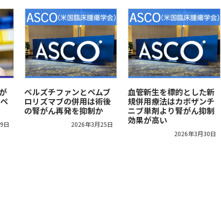
が
ベルズチファンとペムブ
血管新生を標的とした新
ペ
ロリズマブの併用は術後
規併用療法はカボザンチ
の腎がん再発を抑制か
ニブ単剤より腎がん抑制
効果が高い
29日
2026年3月25日
2026年3月30日