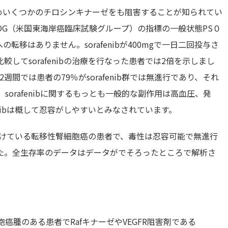
も含めいくつかのチロシンキナーゼをも阻害することが知られてい
OG（米国東海岸癌臨床試験グループ）の指標の一般状態PS０
移はありません。sorafenibが400mgで一日二回投与さ
してsorafenibの治療を行なった患者では2倍を示しまし
12週間では患者の79％がsorafenib群では無進行であり、それ
orafenibに関するもっとも一般的な副作用は高血圧、発
enibは概して忍容がしやすいとみなされています。
療を受けている転移性腎細胞癌の患者で、毒性は忍容可能で無進行
た。全生存率のデータはデータがでそろったところで解析さ
 al. 進行性腎細胞癌腫のある患者でRafキナーゼやVEGFR阻害剤である