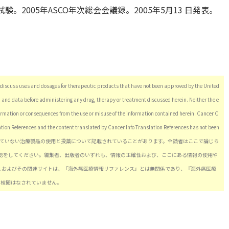
比較試験。2005年ASCO年次総会会議録。2005年5月13 日発表。
iscuss uses and dosages for therapeutic products that have not been approved by the United
n and data before administering any drug, therapy or treatment discussed herein. Neither the e
nformation or consequences from the use or misuse of the information contained herein. Cancer C
lation References and the content translated by Cancer Info Translation References has not been
品医薬品局の承認を受けていない治療製品の使用と投薬について記載されていることがあります。全読者はここで論じら
認をしてください。編集者、出版者のいずれも、情報の正確性および、ここにある情報の使用や
ts, Inc.およびその関連サイトは、『海外癌医療情報リファレンス』とは無関係であり、『海外癌医療
.による検閲はなされていません。