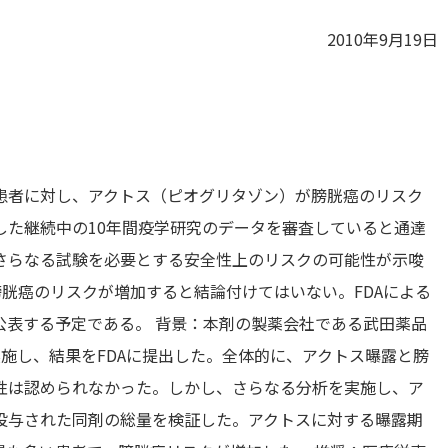
2010年9月19日
および患者に対し、アクトス（ピオグリタゾン）が膀胱癌のリスク
した継続中の10年間疫学研究のデータを審査していると通達
さらなる試験を必要とする安全性上のリスクの可能性が示唆
膀胱癌のリスクが増加すると結論付けてはいない。FDAによる
公表する予定である。 背景：本剤の製薬会社である武田薬品
施し、結果をFDAに提出した。全体的に、アクトス曝露と膀
性は認められなかった。しかし、さらなる分析を実施し、ア
投与された同剤の総量を検証した。アクトスに対する曝露期