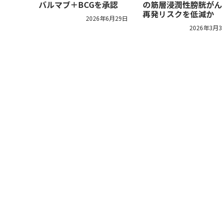
バルマブ＋BCGを承認
の筋層浸潤性膀胱がん
再発リスクを低減か
2026年6月29日
2026年3月