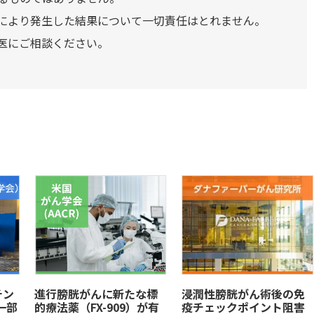
により発生した結果について一切責任はとれません。
医にご相談ください。
チン
進行膀胱がんに新たな標
浸潤性膀胱がん術後の免
一部
的療法薬（FX-909）が有
疫チェックポイント阻害