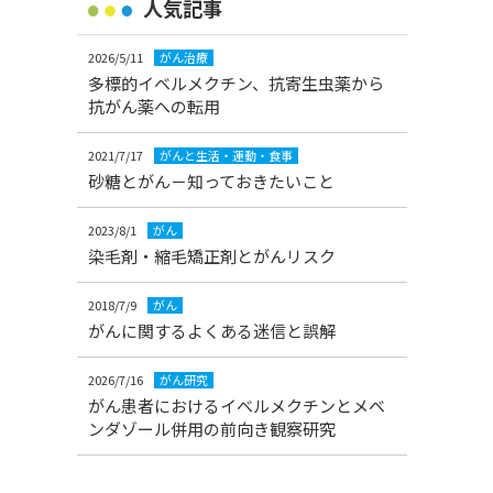
人気記事
2026/5/11
がん治療
多標的イベルメクチン、抗寄生虫薬から
抗がん薬への転用
2021/7/17
がんと生活・運動・食事
砂糖とがん－知っておきたいこと
2023/8/1
がん
染毛剤・縮毛矯正剤とがんリスク
2018/7/9
がん
がんに関するよくある迷信と誤解
2026/7/16
がん研究
がん患者におけるイベルメクチンとメベ
ンダゾール併用の前向き観察研究