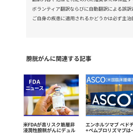
ボランティア翻訳ならびに自動翻訳による誤訳
ご自身の疾患に適用されるかどうかは必ず主治
膀胱がんに関連する記事
米FDAが高リスク筋層非
エンホルツマブ ベド
浸潤性膀胱がんにデュル
+ペムブロリズマブは