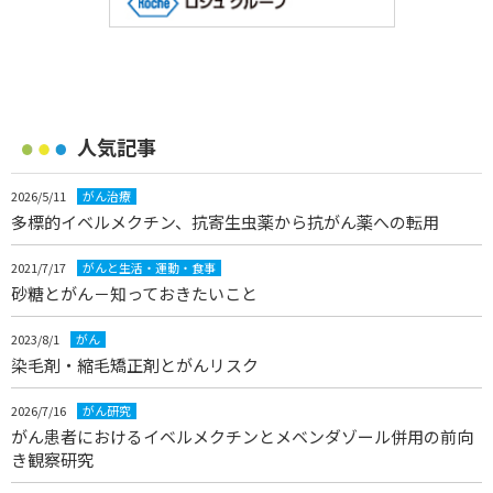
人気記事
2026/5/11
がん治療
多標的イベルメクチン、抗寄生虫薬から抗がん薬への転用
2021/7/17
がんと生活・運動・食事
砂糖とがん－知っておきたいこと
2023/8/1
がん
染毛剤・縮毛矯正剤とがんリスク
2026/7/16
がん研究
がん患者におけるイベルメクチンとメベンダゾール併用の前向
き観察研究