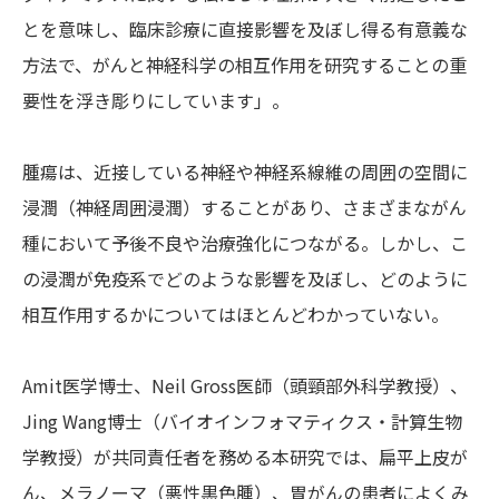
とを意味し、臨床診療に直接影響を及ぼし得る有意義な
方法で、がんと神経科学の相互作用を研究することの重
要性を浮き彫りにしています」。
腫瘍は、近接している神経や神経系線維の周囲の空間に
浸潤（神経周囲浸潤）することがあり、さまざまながん
種において予後不良や
治療強化
につながる。しかし、こ
の浸潤が免疫系でどのような影響を及ぼし、どのように
相互作用するかについてはほとんどわかっていない。
Amit医学博士、Neil Gross医師（頭頸部外科学教授）、
Jing Wang博士（バイオインフォマティクス・計算生物
学教授）が共同責任者を務める本研究では、扁平上皮が
ん、メラノーマ（悪性黒色腫）、胃がんの患者によくみ