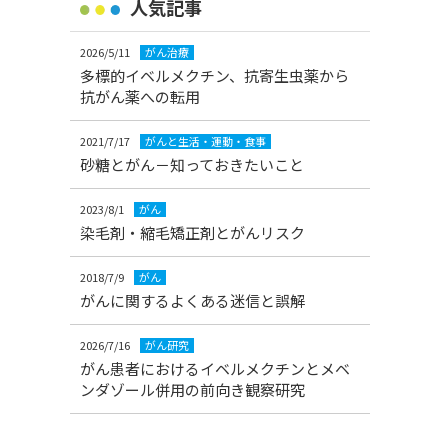
人気記事
2026/5/11
がん治療
多標的イベルメクチン、抗寄生虫薬から
抗がん薬への転用
2021/7/17
がんと生活・運動・食事
砂糖とがん－知っておきたいこと
2023/8/1
がん
染毛剤・縮毛矯正剤とがんリスク
2018/7/9
がん
がんに関するよくある迷信と誤解
2026/7/16
がん研究
がん患者におけるイベルメクチンとメベ
ンダゾール併用の前向き観察研究