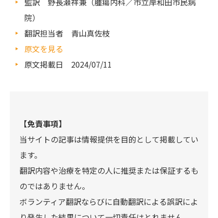
監訳 野長瀬祥兼（腫瘍内科／市立岸和田市民病
院）
翻訳担当者 青山真佐枝
原文を見る
原文掲載日 2024/07/11
【免責事項】
当サイトの記事は情報提供を目的として掲載してい
ます。
翻訳内容や治療を特定の人に推奨または保証するも
のではありません。
ボランティア翻訳ならびに自動翻訳による誤訳によ
り発生した結果について一切責任はとれません。