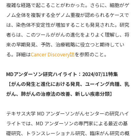
複雑な経路で起こることがわかった。さらに、細胞がゲ
ノム全体を複製する全ゲノム重複が認められるケースで
は、染色体不安定性が増加することも発見された。研究
者らは、このツールががんの進化をよりよく理解し、将
来の早期発見、予防、治療戦略に役立つと期待してい
る。詳細は
Cancer Discovery誌
を参照のこと。
MDアンダーソン研究ハイライト：2024/07/11特集
【
がんの発生と進化における発見、ユーイング肉腫、乳
がん、肺がんの治療法の改善、新しい疾患分類
】
テキサス大学 MD アンダーソンがんセンターの研究ハイ
ライトでは、MD アンダーソンの専門家による最近の基
礎研究、トランスレーショナル研究、臨床がん研究の概