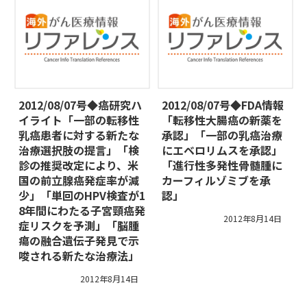
2012/08/07号◆癌研究ハ
2012/08/07号◆FDA情報
イライト「一部の転移性
「転移性大腸癌の新薬を
乳癌患者に対する新たな
承認」「一部の乳癌治療
治療選択肢の提言」「検
にエベロリムスを承認」
診の推奨改定により、米
「進行性多発性骨髄腫に
国の前立腺癌発症率が減
カーフィルゾミブを承
少」「単回のHPV検査が1
認」
8年間にわたる子宮頸癌発
2012年8月14日
症リスクを予測」「脳腫
瘍の融合遺伝子発見で示
唆される新たな治療法」
2012年8月14日