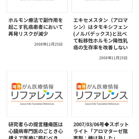
ホルモン療法で副作用を
エキセメスタン（アロマ
起こす乳癌患者において
シン）はタモキシフェン
再発リスクが減少
(ノルバデックス)と比べ
て転移性ホルモン陽性乳
2008年11月25日
癌の生存率を改善しない
2008年11月25日
研究者らの提言――腫瘍医は
2007/03/06号◆スポット
心臓病専門医のごとき心
ライト「アロマターゼ阻
構えで医療に臨むべき
害剤：機は熟した」