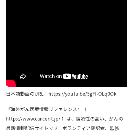
日本語動画のURL：https://youtu.be/5gFI-OLq0Ok
『海外がん医療情報リファレンス』（
https://www.cancerit.jp/ ）は、信頼性の高い、がんの
最新情報配信サイトです。ボランティア翻訳者、監修