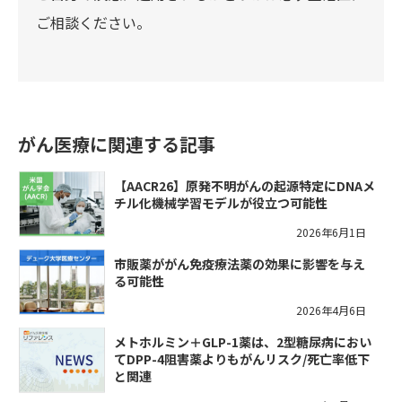
ご相談ください。
がん医療に関連する記事
【AACR26】原発不明がんの起源特定にDNAメ
チル化機械学習モデルが役立つ可能性
2026年6月1日
市販薬ががん免疫療法薬の効果に影響を与え
る可能性
2026年4月6日
メトホルミン＋GLP-1薬は、2型糖尿病におい
てDPP-4阻害薬よりもがんリスク/死亡率低下
と関連