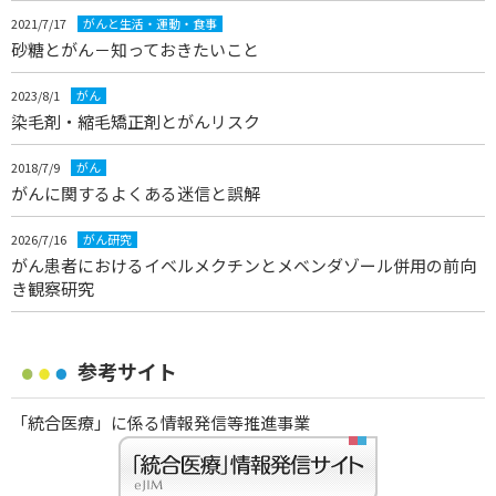
2021/7/17
がんと生活・運動・食事
砂糖とがん－知っておきたいこと
2023/8/1
がん
染毛剤・縮毛矯正剤とがんリスク
2018/7/9
がん
がんに関するよくある迷信と誤解
2026/7/16
がん研究
がん患者におけるイベルメクチンとメベンダゾール併用の前向
き観察研究
参考サイト
「統合医療」に係る情報発信等推進事業