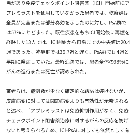
患があり免疫チェックポイント阻害薬（ICI）開始前にア
プレミラストを使用していなかった患者では、乾癬群は
全員が完全または部分奏効を示したのに対し、PsA群で
は57%にとどまった。既往疾患をもちICI開始後に再燃を
経験した13人では、ICI開始から再燃までの中央値は20.4
週であった。乾癬群では39.7週と遅く、PsA群では4週と
早期に発症していた。最終追跡では、患者全体の38%に
がんの進行または死亡が認められた。
著者らは、症例数が少なく確定的な結論は導けないが、
皮膚病変に対しては関節病変よりも有効性が示唆される
と述べ、「アプレミラストは免疫抑制作用がなく、免疫
チェックポイント阻害薬治療に対するがんの反応を妨げ
ないと考えられるため、ICI-PsAに対しても依然として有