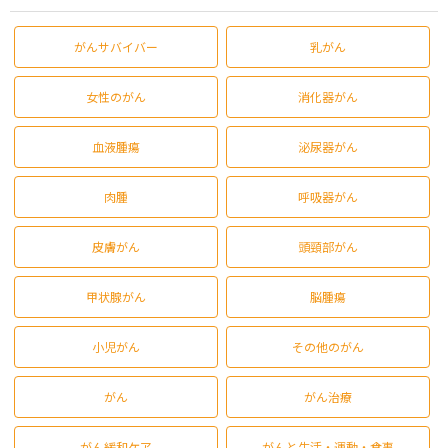
がんサバイバー
乳がん
女性のがん
消化器がん
血液腫瘍
泌尿器がん
肉腫
呼吸器がん
皮膚がん
頭頸部がん
甲状腺がん
脳腫瘍
小児がん
その他のがん
がん
がん治療
がん緩和ケア
がんと生活・運動・食事