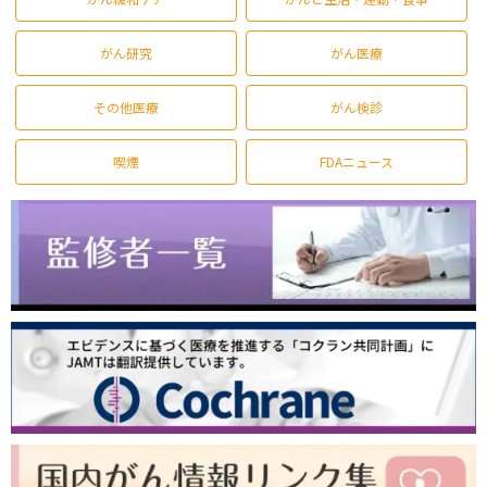
がん研究
がん医療
その他医療
がん検診
喫煙
FDAニュース