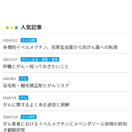
人気記事
2026/5/11
がん治療
多標的イベルメクチン、抗寄生虫薬から抗がん薬への転用
2021/7/17
がんと生活・運動・食事
砂糖とがん－知っておきたいこと
2023/8/1
がん
染毛剤・縮毛矯正剤とがんリスク
2018/7/9
がん
がんに関するよくある迷信と誤解
2026/7/16
がん研究
がん患者におけるイベルメクチンとメベンダゾール併用の前向
き観察研究