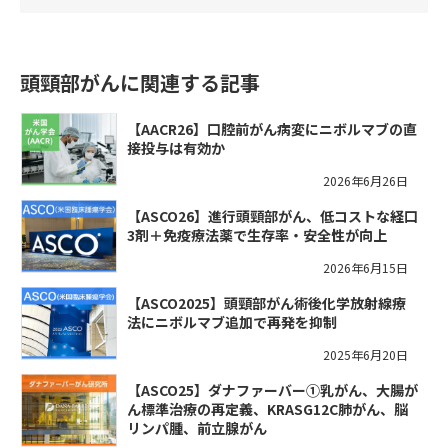
頭頸部がんに関連する記事
【AACR26】口腔前がん病変にニボルマブの直
接投与は有効か
2026年6月26日
【ASCO26】進行頭頸部がん、低コストな経口
3剤＋免疫療法薬で生存率・安全性が向上
2026年6月15日
【ASCO2025】頭頸部がん術後化学放射線療
法にニボルマブ追加で再発を抑制
2025年6月20日
【ASCO25】ダナファーバー①乳がん、大腸が
ん標準治療の再定義、KRASG12C肺がん、脳
リンパ腫、前立腺がん