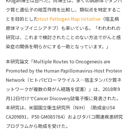
Krogan博士は述べた。同博士は、多くの病原体でタンパ
ク質と遺伝子の相互作用を比較し、類似点を特定するこ
とを目的とした
Host Pathogen Map Initiative
（宿主病
原体マップイニシアチブ）も率いている。「われわれの
研究は、これまで検討されたことのない方法でがんと感
染症の関係を明らかにする一助となっています。」
本研究論文「Multiple Routes to Oncogenesis are
Promoted by the Human Papillomavirus-Host Protein
Network（ヒトパピローマウイルス―宿主タンパク質ネ
ットワークが複数の発がん経路を促進）」は、2018年9
月12日付けでCancer Discovery誌電子版に発表された。
本研究は、米国国立衛生研究所（NIH）（助成金U54
CA209891、P50 GM085764）およびタバコ関連疾患研究
プログラムから助成を受けた。