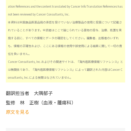
ation References and the content translated by Cancer Info Translation References has
not been reviewed by Cancer Consultants, Inc.
本資料は米国食品医薬品局の承認を受けていない治療製品の使用と投薬について記載さ
れていることがあります。全読者はここで論じられている薬物の投与、治療、処置を実
施する前に、すべての情報とデータの確認をしてください。編集者、出版者のいずれ
も、情報の正確性および、ここにある情報の使用や誤使用による結果に関して一切の責
任を負いません。
Cancer Consultants, Inc.およびその関連サイトは、『海外癌医療情報リファレンス』と
は無関係であり、『海外癌医療情報リファレンス』によって翻訳された内容はCancer C
onsultants, Inc.による検閲はなされていません。
翻訳担当者
大隅郁子
監修
林 正樹（血液・腫瘍科）
原文を見る