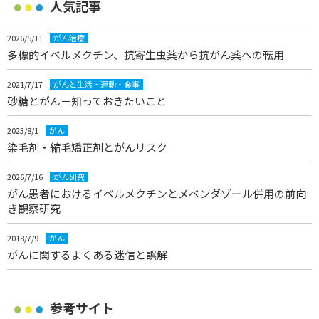
人気記事
2026/5/11
がん治療
多標的イベルメクチン、抗寄生虫薬から抗がん薬への転用
2021/7/17
がんと生活・運動・食事
砂糖とがん－知っておきたいこと
2023/8/1
がん
染毛剤・縮毛矯正剤とがんリスク
2026/7/16
がん研究
がん患者におけるイベルメクチンとメベンダゾール併用の前向
き観察研究
2018/7/9
がん
がんに関するよくある迷信と誤解
参考サイト