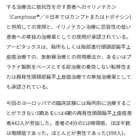
する治療法に抵抗性を示す患者へのイリノテカン
（Camptosar®／※日本ではカンプトまたはトポテシン)
と併用しての使用と、イリノテカン治療に忍容性の低い
患者への単独の治療薬としての使用が承認されている。
アービタックスは、局所もしくは局部進行頭頸部扁平上
皮癌治療での、放射線治療との併用療法か、あるいはプ
ラチナ製剤をベースとする前治療の奏効しない転移性ま
たは再発性頭頸部扁平上皮癌治療での単独治療薬として
も承認されている。
今回のヨーロッパでの臨床試験には局所的に治療するこ
とができない3期あるいは4期の再発性頭頸扁平上皮癌患
者442人が参加した。患者の4分の1は喉頭癌、ほぼ半数
は咽頭癌であった。ほとんどが男性であった(399人)。