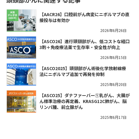
【AACR26】口腔前がん病変にニボルマブの直
接投与は有効か
2026年6月26日
【ASCO26】進行頭頸部がん、低コストな経口
3剤＋免疫療法薬で生存率・安全性が向上
2026年6月15日
【ASCO2025】頭頸部がん術後化学放射線療
法にニボルマブ追加で再発を抑制
2025年6月20日
【ASCO25】ダナファーバー①乳がん、大腸が
ん標準治療の再定義、KRASG12C肺がん、脳
リンパ腫、前立腺がん
2025年6月17日