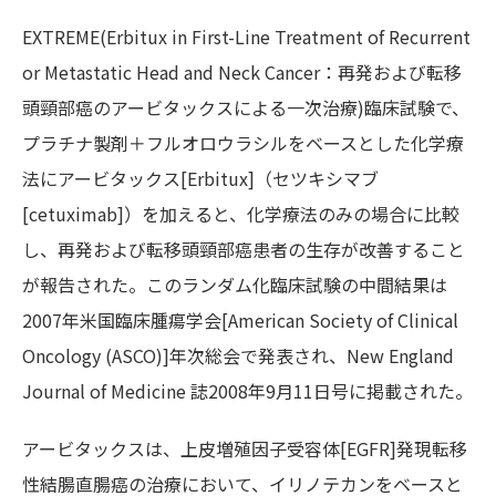
EXTREME(Erbitux in First-Line Treatment of Recurrent
or Metastatic Head and Neck Cancer：再発および転移
頭頸部癌のアービタックスによる一次治療)臨床試験で、
プラチナ製剤＋フルオロウラシルをベースとした化学療
法にアービタックス[Erbitux]（セツキシマブ
[cetuximab]）を加えると、化学療法のみの場合に比較
し、再発および転移頭頸部癌患者の生存が改善すること
が報告された。このランダム化臨床試験の中間結果は
2007年米国臨床腫瘍学会[American Society of Clinical
Oncology (ASCO)]年次総会で発表され、New England
Journal of Medicine 誌2008年9月11日号に掲載された。
アービタックスは、上皮増殖因子受容体[EGFR]発現転移
性結腸直腸癌の治療において、イリノテカンをベースと