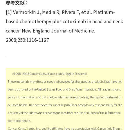
参考文献：
[1] Vermorkin J, Media R, Rivera F, et al. Platinum-
based chemotherapy plus cetuximab in head and neck
cancer. New England Journal of Medicine.
2008;259:1116-1127
c1998- 2008CancerConsultants.comAll Rights Reserved.
These materials may discuss uses and dosages for therapeutic products that have not
been approved by the United States Food and Drug Administration. All readers should
verify all information and data before administering any drug, therapy or treatment di
scussed herein. Neither the editors nor the publisher accepts any responsibility for the
accuracy of the information or consequences from the use or misuse of the information
contained herein.
Cancer Consultants, Inc. and its affiliates have no association with Cancer Info Transl