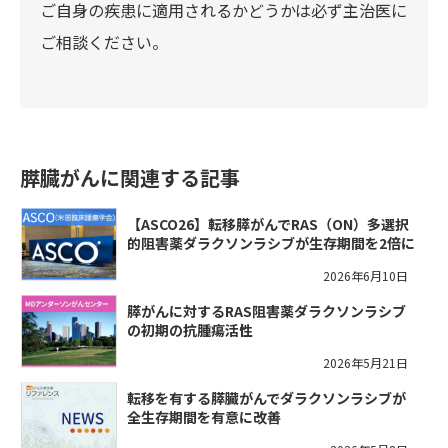
ご自身の疾患に適用されるかどうかは必ず主治医に
ご相談ください。
膵臓がんに関連する記事
【ASCO26】転移膵がんでRAS（ON）多選択
的阻害薬ダラクソンラシブが生存期間を2倍に
2026年6月10日
膵がんに対するRAS阻害薬ダラクソンラシブ
の初期の抗腫瘍活性
2026年5月21日
転移を有する膵臓がんでダラクソンラシブが
全生存期間を有意に改善