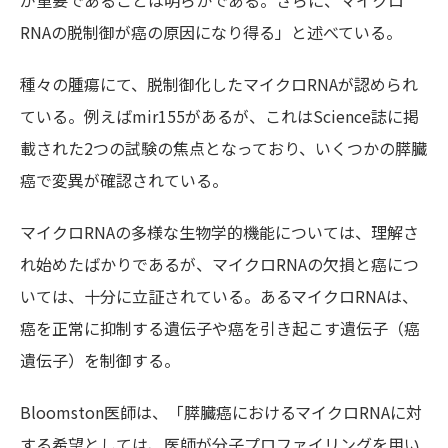
が重要であることは明らかである。さらに、マイクロ
RNAの脱制御が癌の原因になり得る」と述べている。
種々の腫瘍にて、脱制御化したマイクロRNAが認められ
ている。例えばmir155があるが、これはScience誌に掲
載された2つの試験の焦点となっており、いくつかの膵臓
癌で変異が確認されている。
マイクロRNAの多様な生物学的機能については、理解さ
れ始めたばかりであるが、マイクロRNAの欠損と癌につ
いては、十分に立証されている。あるマイクロRNAは、
癌を正常に抑制する遺伝子や癌を引き起こす遺伝子（癌
遺伝子）を制御する。
Bloomston医師は、「膵臓癌におけるマイクロRNAに対
する希望としては、医師が分子プロファイリングを用い