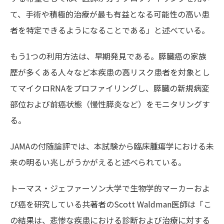
て、手術や積極的治療が最も有益となる可能性の高い患
者を特定できるようになることである」と述べている。
もう1つの利用方法は、早期発見である。膵臓癌の家族
歴が多くある人々など本疾患の高リスク患者を対象とし
てマイクロRNAをプロファイリングし、膵臓の新規病変
部位および前癌状態（慢性膵炎など）をモニタリングす
る。
JAMAの付随論評では、本試験から臨床腫瘍学における未
来の明るい兆しがうかがえると述べられている。
トーマス・ジェファーソン大学で生物学的マーカーおよ
び癌を研究している共著者のScott Waldman医師は「こ
の結果は、悲惨な疾患における診断および治療に対する