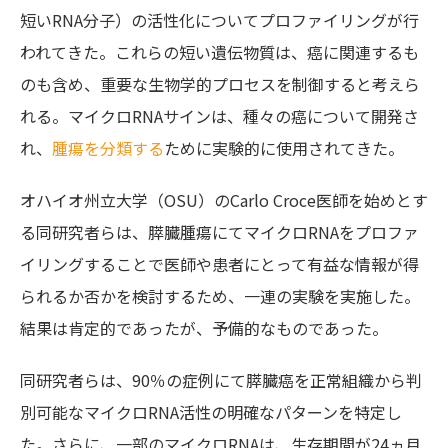
短いRNA分子）の活性化についてプロファイリングが行
われてきた。これらの短い遺伝物質は、癌に関連するも
のも含め、重要な生物学的プロセスを制御すると考えら
れる。マイクロRNAサインは、種々の癌について開発さ
れ、
腫瘍を分類する
ために実験的に使用されてきた。
オハイオ州立大学（OSU）のCarlo Croce医師を始めとす
る同研究者らは、膵臓腫瘍にてマイクロRNAをプロファ
イリングすることで医師や患者にとって有益な情報が得
られるか否かを検討するため、一連の実験を実施した。
結果は肯定的であったが、予備的なものであった。
同研究者らは、90％の症例にて膵臓癌を正常組織から判
別可能なマイクロRNA活性の明確なパターンを特定し
た。さらに、一部のマイクロRNAは、生存期間が24ヵ月