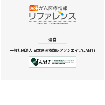
運営
一般社団法人 日本癌医療翻訳アソシエイツ(JAMT)