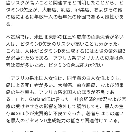
癌リスクが高いことと関連すると判明したことから、ビ
タミンD欠乏が、大腸癌、乳癌、卵巣癌、およびその他
の癌による毎年数千人の若年死の原因である可能性があ
る」
本試験では、米国北東部の住民や皮膚の色素沈着が多い
人は、ビタミンD欠乏のリスクが高いことも分かった。
これは、人体がビタミンDを生成するには太陽の紫外線B
が必要なためである。アフリカ系アメリカ人の皮膚は色
素沈着が多いため、ビタミンD合成能力が低い。
「アフリカ系米国人女性は、同年齢の白人女性よりも、
癌による死亡者が多い。大腸癌、前立腺癌、および卵巣
癌の生存率も、アフリカ系米国人のほうが不良であ
る。」と、Garland氏は言った。社会経済的状況および医
療の受けやすさの影響を除外して調節しても、黒人の生
存率のほうが実質的に不良であった。著者らはこの違い
を黒人のビタミンD生成能力の低さと関連付けている。