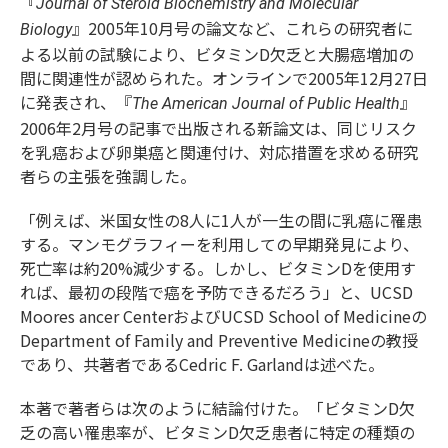
『
Journal of Steroid Biochemistry and Molecular
』2005年10月号の論文など、これらの研究者に
Biology
よる以前の試験により、ビタミンD欠乏と大腸癌増加の
間に関連性が認められた。オンラインで2005年12月27日
に発表され、『
』
The American Journal of Public Health
2006年2月号の記事で出版される新論文は、同じリスク
を乳癌および卵巣癌と関連付け、対応措置を求める研究
者らの主張を強調した。
「例えば、米国女性の8人に1人が一生の間に乳癌に罹患
する。マンモグラフィーを利用しての早期発見により、
死亡率は約20%減少する。しかし、ビタミンDを使用す
れば、最初の段階で癌を予防できるだろう」と、UCSD
Moores ancer CenterおよびUCSD School of Medicineの
Department of Family and Preventive Medicineの教授
であり、共著者であるCedric F. Garlandは述べた。
本著で著者らは次のように結論付けた。「ビタミンD欠
乏の高い罹患率が、ビタミンD欠乏患者に特定の種類の