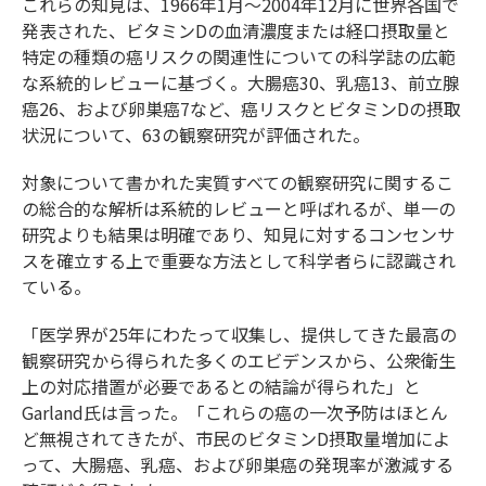
これらの知見は、1966年1月～2004年12月に世界各国で
発表された、ビタミンDの血清濃度または経口摂取量と
特定の種類の癌リスクの関連性についての科学誌の広範
な系統的レビューに基づく。大腸癌30、乳癌13、前立腺
癌26、および卵巣癌7など、癌リスクとビタミンDの摂取
状況について、63の観察研究が評価された。
対象について書かれた実質すべての観察研究に関するこ
の総合的な解析は系統的レビューと呼ばれるが、単一の
研究よりも結果は明確であり、知見に対するコンセンサ
スを確立する上で重要な方法として科学者らに認識され
ている。
「医学界が25年にわたって収集し、提供してきた最高の
観察研究から得られた多くのエビデンスから、公衆衛生
上の対応措置が必要であるとの結論が得られた」と
Garland氏は言った。「これらの癌の一次予防はほとん
ど無視されてきたが、市民のビタミンD摂取量増加によ
って、大腸癌、乳癌、および卵巣癌の発現率が激減する