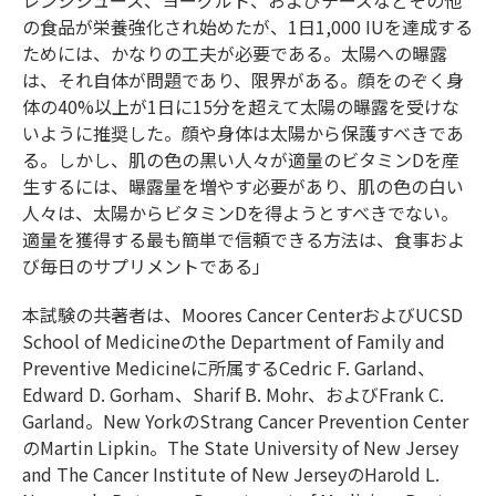
レンジジュース、ヨーグルト、およびチーズなどその他
の食品が栄養強化され始めたが、1日1,000 IUを達成する
ためには、かなりの工夫が必要である。太陽への曝露
は、それ自体が問題であり、限界がある。顔をのぞく身
体の40%以上が1日に15分を超えて太陽の曝露を受けな
いように推奨した。顔や身体は太陽から保護すべきであ
る。しかし、肌の色の黒い人々が適量のビタミンDを産
生するには、曝露量を増やす必要があり、肌の色の白い
人々は、太陽からビタミンDを得ようとすべきでない。
適量を獲得する最も簡単で信頼できる方法は、食事およ
び毎日のサプリメントである」
本試験の共著者は、Moores Cancer CenterおよびUCSD
School of Medicineのthe Department of Family and
Preventive Medicineに所属するCedric F. Garland、
Edward D. Gorham、Sharif B. Mohr、およびFrank C.
Garland。New YorkのStrang Cancer Prevention Center
のMartin Lipkin。The State University of New Jersey
and The Cancer Institute of New JerseyのHarold L.