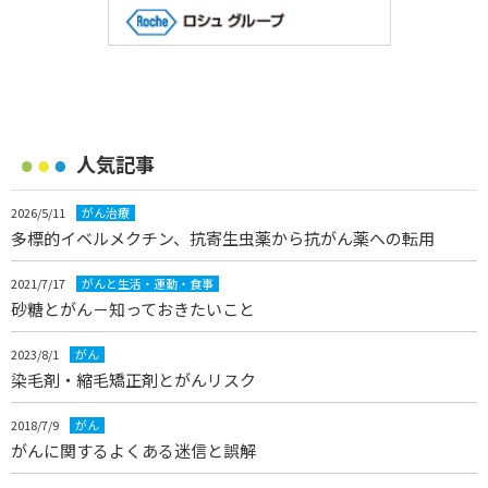
人気記事
2026/5/11
がん治療
多標的イベルメクチン、抗寄生虫薬から抗がん薬への転用
2021/7/17
がんと生活・運動・食事
砂糖とがん－知っておきたいこと
2023/8/1
がん
染毛剤・縮毛矯正剤とがんリスク
2018/7/9
がん
がんに関するよくある迷信と誤解