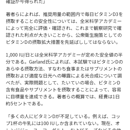
確証が今得られた」
著者らによれば、推奨用量の範囲内で毎日ビタミンD3を
摂取することの安全性については、全米科学アカデミー
によって完全に評価・確認され、これまで観察研究で確
認された利点が大きいことから、公衆衛生施策としての
ビタミンDの摂取拡大措置を先延ばししてはならない。
1,000 IU/日とは全米科学アカデミーが定めた安全値の半
分である。Garland氏によれば、本試験ではビタミンDの
あらゆる摂取方法、すなわち食事またはサプリメントの
摂取および適度な日光への曝露による光合成について調
べたが、実際問題として、たいていの場合、ビタミンD
含有食品やサプリメントを摂取することによって、容易
に目標量を達成できる。著者らの概算では、経費は1日
約5セントである。
「多くの人にビタミンDが不足している。例えば、コッ
プ1杯の牛乳には100 IUしか含まれていない。現在、オ