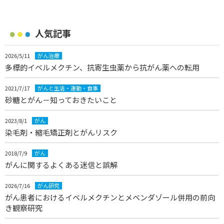
人気記事
2026/5/11
がん治療
多標的イベルメクチン、抗寄生虫薬から抗がん薬への転用
2021/7/17
がんと生活・運動・食事
砂糖とがん－知っておきたいこと
2023/8/1
がん
染毛剤・縮毛矯正剤とがんリスク
2018/7/9
がん
がんに関するよくある迷信と誤解
2026/7/16
がん研究
がん患者におけるイベルメクチンとメベンダゾール併用の前向
き観察研究