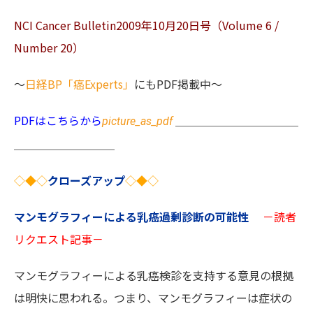
NCI Cancer Bulletin2009年10月20日号（Volume 6 /
Number 20）
～
日経BP「癌Experts」
にもPDF掲載中～
PDFはこちらから
＿＿＿＿＿＿＿＿＿＿＿
picture_as_pdf
＿＿＿＿＿＿＿＿＿
◇
◆
◇
クローズアップ
◇
◆
◇
マンモグラフィーによる乳癌過剰診断の可能性
－読者
リクエスト記事－
マンモグラフィーによる乳癌検診を支持する意見の根拠
は明快に思われる。つまり、マンモグラフィーは症状の