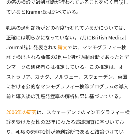
の癌の検診で過剰診断が行われていることを強く示唆し
ているとKramer氏は述べている。
乳癌の過剰診断がどの程度行われているかについては、
正確には明らかになっていない。7月にBritish Medical
Journal誌に発表された
論文
では、マンモグラフィー検
診で検出される腫瘍の3例中1例が過剰診断であったとデ
ンマークの研究者らは推定している。この推定は、オー
ストラリア、カナダ、ノルウェー、スウェーデン、英国
における公的なマンモグラフィー検診プログラムの導入
前と導入後の乳癌発症率の解析結果に基づいている。
2006年の研究
は、スウェーデンでのマンモグラフィー検
診を受けた女性の25年にわたる追跡調査に基づいてお
り、乳癌の6例中1例が過剰診断であると結論づけてい