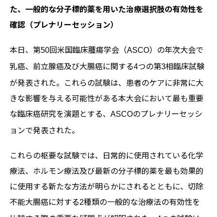
た、一般的な分子標的薬を用いた治療選択肢の有効性を
確認（プレナリーセッション）
本日、第
回米国臨床腫瘍学会（
）の年次大会で
50
ASCO
乳癌、前立腺癌及び大腸癌に関する
つの第
相臨床試験
4
3
が発表された。これらの試験は、患者のケアに非常に大
きな影響を与える可能性がある本大会において最も重要
な臨床癌研究を演題とする、
のプレナリーセッシ
ASCO
ョンで発表された。
これらの枢要な試験では、日常的に使用されている化学
療法、ホルモン療法及び最新の分子標的薬を最も効果的
に使用する新たな方法が明らかにされるとともに、切除
不能大腸癌に対する
種類の一般的な治療法の有効性を
2