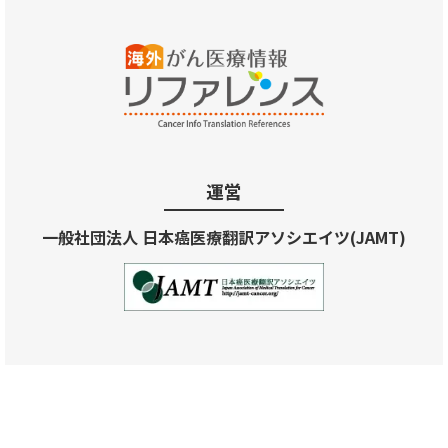
運営
一般社団法人 日本癌医療翻訳アソシエイツ(JAMT)