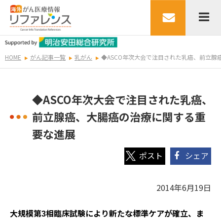
HOME
がん記事一覧
乳がん
◆ASCO年次大会で注目された乳癌、前立腺
◆ASCO年次大会で注目された乳癌、
前立腺癌、大腸癌の治療に関する重
要な進展
シェア
2014年6月19日
大規模第
相臨床試験により新たな標準ケアが確立、ま
3