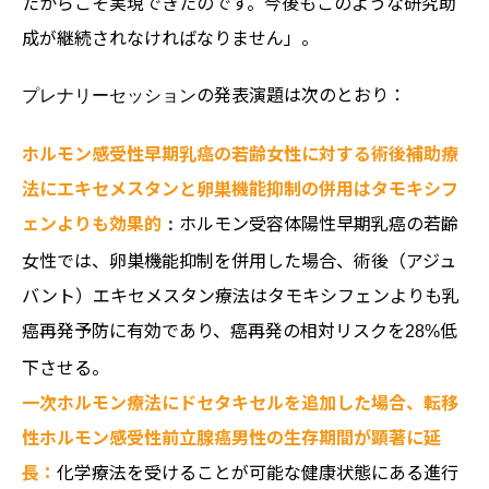
たからこそ実現できたのです。今後もこのような研究助
成が継続されなければなりません」。
の発表演題は次のとおり：
プレナリーセッション
ホルモン感受性早期乳癌の若齢女性に対する術後補助療
法にエキセメスタンと卵巣機能抑制の併用はタモキシフ
ェンよりも効果的
ホルモン受容体陽性早期乳癌の若齢
：
女性では、卵巣機能抑制を併用した場合、術後（アジュ
バント）エキセメスタン療法はタモキシフェンよりも乳
癌再発予防に有効であり、癌再発の相対リスクを
低
28%
下させる。
一次ホルモン療法にドセタキセルを追加した場合、転移
性ホルモン感受性前立腺癌男性の生存期間が顕著に延
長：
化学療法を受けることが可能な健康状態にある進行