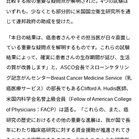
比較する際の重要な疑問点が解明された。
つの試験は
4
いずれも、少なくとも部分的に米国国立衛生研究所を通
じて連邦政府の助成を受けた。
「本日の結果は、癌患者さんやその担当医が日々直面し
ている重要な疑問点を解明するものです。これらの試験
結果によって、確実に患者さんの生存期間が延び、生活
の質が改善します」と、
会長でスローンケタリン
ASCO
グ記念がんセンター
（乳
Breast Cancer Medicine Service
癌医療サービス）の部長でもある
医師、
Clifford A. Hudis
米国内科学会名誉上級会員（
Fellow of American College
：
）は語る。「これらの、また、癌
of Physicians
FACP
研究の歴史におけるその他の重要な進展は、我が国で長
年にわたり臨床癌研究に対する資金援助が推進されてき