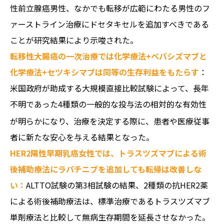
性前立腺癌男性、なかでも転移が広範にわたる男性のフ
ァーストライン治療にドセタキセルを追加すべきである
ことが研究結果により示唆された。
転移性大腸癌の一次治療では化学療法+ベバシズマブと
化学療法+セツキシマブは同等の生存利益をもたらす
：
米国政府が助成する大規模直接比較試験によって、長年
不明であった
種類の一般的な投与法の相対的な有効性
4
が明らかになり、治療を決定する際に、患者や医療従事
者に新たな安心を与える結果となった。
HER2陽性早期乳癌女性では、トラスツズマブによる術
後補助療法にラパチニブを追加しても転帰は改善しな
い：
ALTTO試験の第3相試験の結果、2種類の抗HER2薬
による術後補助療法は、標準治療であるトラスツズマブ
単剤療法と比較して無病生存期間を延長させなかった。