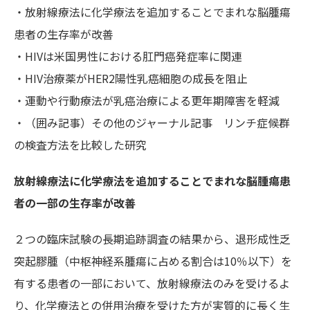
・放射線療法に化学療法を追加することでまれな脳腫瘍
患者の生存率が改善
・HIVは米国男性における肛門癌発症率に関連
・HIV治療薬がHER2陽性乳癌細胞の成長を阻止
・運動や行動療法が乳癌治療による更年期障害を軽減
・（囲み記事）その他のジャーナル記事 リンチ症候群
の検査方法を比較した研究
放射線療法に化学療法を追加することでまれな脳腫瘍患
者の一部の生存率が改善
２つの臨床試験の長期追跡調査の結果から、退形成性乏
突起膠腫（中枢神経系腫瘍に占める割合は10％以下）を
有する患者の一部において、放射線療法のみを受けるよ
り、化学療法との併用治療を受けた方が実質的に長く生