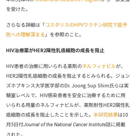
を受けた。
さらなる詳細は「
コスタリカのHPVワクチン研究で癌予
防への理解深まる
」を参照のこと。
HIV治療薬がHER2陽性乳癌細胞の成長を阻止
HIV患者の治療に用いられる薬剤の
ネルフィナビル
が、
HER2陽性乳癌細胞の成長を阻止するとみられる。ジョン
ズホプキンス大学医学部のDr. Joong Sup Shim氏らは実
験室レベルで、HIV感染患者を安全に治療するために用
いられる用量のネルフィナビルが、薬剤耐性HER2陽性乳
癌細胞の成長を阻止したことを示した。
本研究結果
は10
月5日付
誌に掲載
Journal of the National Cancer Institute
された。