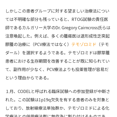
しかしこの患者グループに対する望ましい治療法につい
ては不明確な部分も残っていると、RTOG試験の責任医
師であるカルガリー大学のDr. Gregory Cairncross氏らは
注意喚起した。例えば、多くの腫瘍医は退形成性乏突起
膠腫の治療に（PCV療法ではなく）
テモゾロミド
（テモ
ダール）を選択するようである。テモゾロミドは膠芽腫
患者における生存期間を改善することが既に知られてい
て、副作用が少なく、PCV療法よりも投薬管理が容易だ
という理由からである。
１月、CODELと呼ばれる臨床試験への参加登録が中断さ
れた。この試験は1p19q欠失を有する患者のみを対象と
しており、放射線療法単独群か、テモゾロミドによる化
学療法との併用療法群に無作為に割り付けるものであ