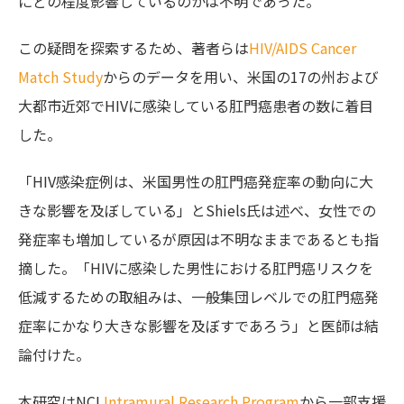
にどの程度影響しているのかは不明であった。
この疑問を探索するため、著者らは
HIV/AIDS Cancer
Match Study
からのデータを用い、米国の17の州および
大都市近郊でHIVに感染している肛門癌患者の数に着目
した。
「HIV感染症例は、米国男性の肛門癌発症率の動向に大
きな影響を及ぼしている」とShiels氏は述べ、女性での
発症率も増加しているが原因は不明なままであるとも指
摘した。「HIVに感染した男性における肛門癌リスクを
低減するための取組みは、一般集団レベルでの肛門癌発
症率にかなり大きな影響を及ぼすであろう」と医師は結
論付けた。
本研究はNCI
Intramural Research Program
から一部支援