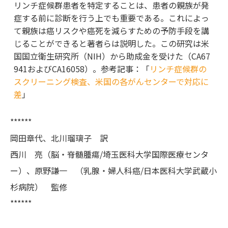
リンチ症候群患者を特定することは、患者の親族が発
症する前に診断を行う上でも重要である。これによっ
て親族は癌リスクや癌死を減らすための予防手段を講
じることができると著者らは説明した。この研究は米
国国立衛生研究所（NIH）から助成金を受けた（CA67
941およびCA16058）。参考記事：「
リンチ症候群の
スクリーニング検査、米国の各がんセンターで対応に
差
」
******
岡田章代、北川瑠璃子 訳
西川 亮（脳・脊髄腫瘍/埼玉医科大学国際医療センタ
ー）、原野謙一 （乳腺・婦人科癌/日本医科大学武蔵小
杉病院） 監修
******