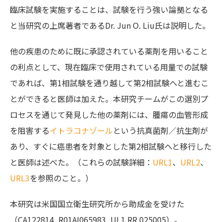
臨床試験を実施することは、試験を行う強い論拠となる
と当研究の上席著者であるDr. Jun O. Liu氏は説明した。
他の疾患のために既に承認されている薬剤を用いること
の利点として、現在臨床で使用されている用量での試験
であれば、第1相試験を通り越して第2相試験へと進むこ
とができると医師は加えた。本研究チームがこの選別プ
ロセスを通じて発見した他の薬剤には、腫瘍の血管形成
を阻害する
イトラコナゾール
という抗真菌剤／抗生剤が
あり、すぐに癌患者を対象とした第2相試験へと移行した
と医師は述べた。（これらの試験詳細：
URL1
、
URL2
、
URL3
を参照のこと。）
本研究は米国国立衛生研究所から助成金を受けた
（CA122814, R01AI065983, UL1 RR 025005）。