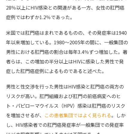
28％以上にHIV感染との関連がある一方、女性の肛門癌
症例ではわずか1.2％であった。
米国では肛門癌はまれであるものの、その発症率は1940
年以来増加している。1980～2005年の間に、一般集団の
男性における肛門癌の割合は毎年3.4％ずつ増加した。著
者らは、この増加の半分以上はHIVに感染した男性で発
症した肛門癌症例によるものであると述べた。
男性と性交渉を行った男性はHIV感染と肛門癌の両方の
リスクが高い。肛門組織および肛門の前癌病変へのヒ
ト・パピローマウイルス（HPV）感染は肛門癌のリスク
を増加させるが、
この患者集団ではよく見られる
。しか
し、HIV感染者での肛門癌発症率が一般集団での発症率