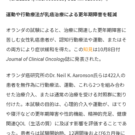
運動や行動療法が乳癌治療による更年期障害を軽減
オランダの試験によると、治療に関連した更年期障害に
苦しむ女性乳癌患者が、認知行動療法や運動、またはそ
の両方により症状緩和を得た。この
知見
は10月8日付
誌に発表された。
Journal of Clinical Oncology
オランダ癌研究所のDr. Neil K. Aaronson氏らは422人の
患者を無作為に行動療法、運動、これら2つを組み合わ
せた治療介入、または通常の治療を受ける対照群に割り
付けた。本試験の目的は、心理的介入や運動が、ほてり
や寝汗などの更年期障害や性的機能、精神的充足、健康
関連QOL（生活の質）に及ぼす影響を評価することであ
った。患者らは試験開始時、12週間後および6カ月後に