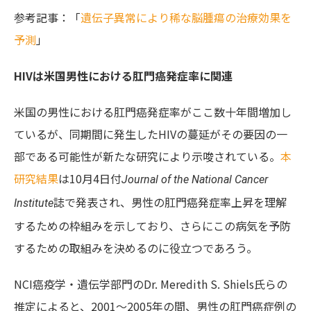
参考記事：「
遺伝子異常により稀な脳腫瘍の治療効果を
予測
」
HIVは米国男性における肛門癌発症率に関連
米国の男性における肛門癌発症率がここ数十年間増加し
ているが、同期間に発生したHIVの蔓延がその要因の一
部である可能性が新たな研究により示唆されている。
本
研究結果
は10月4日付
Journal of the National Cancer
誌で発表され、男性の肛門癌発症率上昇を理解
Institute
するための枠組みを示しており、さらにこの病気を予防
するための取組みを決めるのに役立つであろう。
NCI癌疫学・遺伝学部門のDr. Meredith S. Shiels氏らの
推定によると、2001～2005年の間、男性の肛門癌症例の