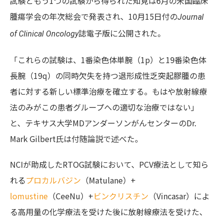
試験ともう1つの試験から得られた知見は6月の米国臨床
腫瘍学会の年次総会で発表され、10月15日付の
Journal
誌電子版に公開された。
of Clinical Oncology
「これらの試験は、1番染色体単腕（1p）と19番染色体
長腕（19q）の同時欠失を持つ退形成性乏突起膠腫の患
者に対する新しい標準治療を確立する。もはや放射線療
法のみがこの患者グループへの適切な治療ではない」
と、テキサス大学MDアンダーソンがんセンターのDr.
Mark Gilbert氏は付随論説で述べた。
NCIが助成したRTOG試験において、PCV療法として知ら
れる
プロカルバジン
（Matulane）+
lomustine
（CeeNu）+
ビンクリスチン
（Vincasar）によ
る高用量の化学療法を受けた後に放射線療法を受けた、