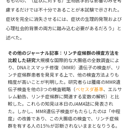
るものの、（症状に対する）生物医学的な影響のみを考
慮するだけでは不十分であることが本試験で示された。
症状を完全に消失させるには、症状の生理的発現および
心理社会的背景の両方に踏み込む必要があるだろう」と
述べた。
その他のジャーナル記事：リンチ症候群の検査方法を
比較した研究
大規模な国際的な大腸癌の全数調査によ
り、DNAミスマッチ修復（MMR）遺伝子の検査が、リ
ンチ症候群患者を発見する上で、他の検査方法よりも
精度が高いことが判明した。研究者らは腫瘍のMMR遺
伝子検査を他の3つの検査戦略（
べセスダ基準
、エルサ
レム勧告、リンチ症候群に関連する変数の解析）と比
較した。これらの知見は本日の
誌に発表され
JAMA
た。しかし、MMR遺伝子検査がもたらしたのは「中程
度」の改善であり、この大腸癌の検査で、リンチ症候
群を有する人の15％が診断されないままとなりうる。