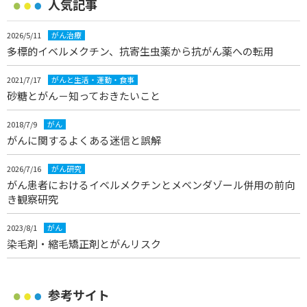
人気記事
2026/5/11
がん治療
多標的イベルメクチン、抗寄生虫薬から抗がん薬への転用
2021/7/17
がんと生活・運動・食事
砂糖とがん－知っておきたいこと
2018/7/9
がん
がんに関するよくある迷信と誤解
2026/7/16
がん研究
がん患者におけるイベルメクチンとメベンダゾール併用の前向
き観察研究
2023/8/1
がん
染毛剤・縮毛矯正剤とがんリスク
参考サイト