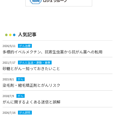
人気記事
2026/5/11
がん治療
多標的イベルメクチン、抗寄生虫薬から抗がん薬への転用
2021/7/17
がんと生活・運動・食事
砂糖とがん－知っておきたいこと
2023/8/1
がん
染毛剤・縮毛矯正剤とがんリスク
2018/7/9
がん
がんに関するよくある迷信と誤解
2026/7/16
がん研究