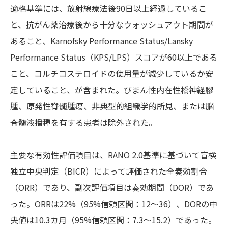
適格基準には、放射線療法後90日以上経過しているこ
と、抗がん薬治療後から十分なウォッシュアウト期間が
あること、Karnofsky Performance Status/Lansky
Performance Status（KPS/LPS）スコアが60以上である
こと、コルチコステロイドの使用量が減少しているか安
定していること、が含まれた。びまん性内在性橋神経膠
腫、原発性脊髄腫瘍、非典型的組織学的所見、または脳
脊髄液播種を有する患者は除外された。
主要な有効性評価項目は、RANO 2.0基準に基づいて盲検
独立中央判定（BICR）によって評価された全奏効割合
（ORR）であり、副次評価項目は奏効期間（DOR）であ
った。ORRは22%（95%信頼区間：12～36）、DORの中
央値は10.3カ月（95%信頼区間：7.3～15.2）であった。