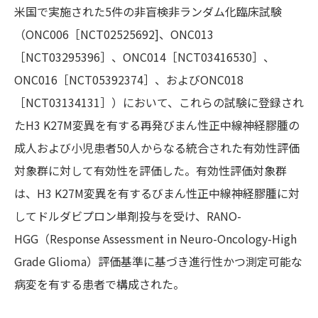
米国で実施された5件の非盲検非ランダム化臨床試験
（ONC006［NCT02525692]、ONC013
［NCT03295396］、ONC014［NCT03416530］、
ONC016［NCT05392374］、およびONC018
［NCT03134131］）において、これらの試験に登録され
たH3 K27M変異を有する再発びまん性正中線神経膠腫の
成人および小児患者50人からなる統合された有効性評価
対象群に対して有効性を評価した。有効性評価対象群
は、H3 K27M変異を有するびまん性正中線神経膠腫に対
してドルダビプロン単剤投与を受け、RANO-
HGG（Response Assessment in Neuro-Oncology-High
Grade Glioma）評価基準に基づき進行性かつ測定可能な
病変を有する患者で構成された。