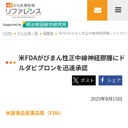
HOME
がん記事一覧
脳腫瘍
米FDAがびまん性正中線神経膠腫にドルダビ
米FDAがびまん性正中線神経膠腫にド
ルダビプロンを迅速承認
シェア
2025年8月15日
米国食品医薬品局（FDA）