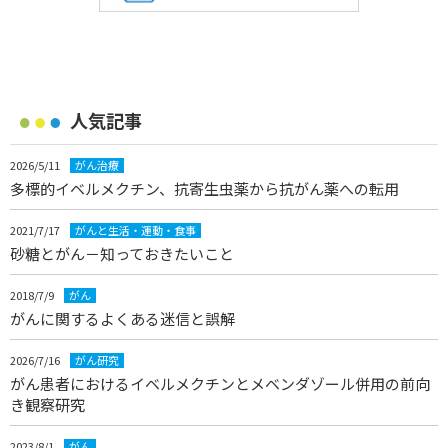
人気記事
2026/5/11
がん治療
多標的イベルメクチン、抗寄生虫薬から抗がん薬への転用
2021/7/17
がんと生活・運動・食事
砂糖とがん－知っておきたいこと
2018/7/9
がん
がんに関するよくある迷信と誤解
2026/7/16
がん研究
がん患者におけるイベルメクチンとメベンダゾール併用の前向
き観察研究
2023/8/1
がん