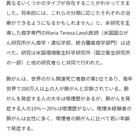
異なるいくつかのタイプが存在することがわかっ
てきま
した。将来的には、これらの分類に応じたそれぞれの治
療ができるようになるかもしれません」と、本研究を主
導した疫学専門のMaria Teresa Landi医師（米国国立が
ん研究所がん疫学・遺伝学部、統合腫瘍疫学部門）は述
べた。研究は米国環境衛生科学研究所（
国立衛生研究所
の一部）と
他の研究者らと共同で行われた。
肺がんは、世界のがん関連死亡者数の第1位であり、毎年
世界で200万人以上の人が肺がんと診断されている。肺
がんを発症する人の大半は喫煙歴があるが、肺がんを発
症する人の10％～20％は喫煙歴がない。喫煙未経験者の
肺がんは女性に多く、喫煙者の肺がんに比べて若い年齢
で発症する。