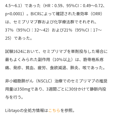
4.5～6.1）であった（HR：0.59、95％CI：0.49～0.72、
p<0.0001）。BICRによって確認された奏効率（ORR）
は、セミプリマブ群および化学療法群でそれぞれ、
37％（95％CI：32～42）および21％（95％CI：17～
25）であった。
試験1624において、セミプリマブを単剤投与した場合に
最もよくみられた副作用（10％以上）は、筋骨格系疼
痛、発疹、貧血、疲労、食欲減退、肺炎、咳であった。
非小細胞肺がん（NSCLC）治療でのセミプリマブの推奨
用量は350mgであり、3週間ごとに30分かけて静脈内投
与を行う。
Libtayo
の全処方情報は
こちら
を参照。