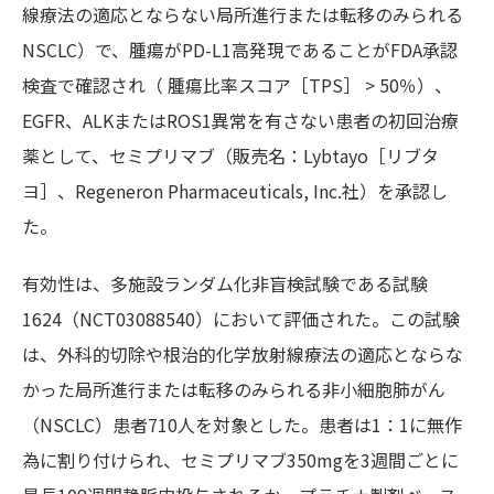
線療法の適応とならない局所進行または転移のみられる
NSCLC）で、腫瘍がPD-L1高発現であることがFDA承認
検査で確認され（ 腫瘍比率スコア［TPS］ > 50％）、
EGFR、ALKまたはROS1異常を有さない患者の初回治療
薬として、セミプリマブ（販売名：Lybtayo［リブタ
ヨ］、Regeneron Pharmaceuticals, Inc.社）を承認し
た。
有効性は、多施設ランダム化非盲検試験である試験
1624（NCT03088540）において評価された。この試験
は、外科的切除や根治的化学放射線療法の適応とならな
かった局所進行または転移のみられる非小細胞肺がん
（NSCLC）患者710人を対象とした。患者は1：1に無作
為に割り付けられ、セミプリマブ350mgを3週間ごとに