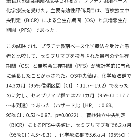
最長108週間静脈内投与されるか、プラチナ製剤ベース
化学療法を受けた。主要有効性評価項目は、盲検独立中
央判定（BICR）による全生存期間（OS）と無増悪生存
期間（PFS）であった。
この試験では、プラチナ製剤ベース化学療法を受けた患
者と比較して、セミプリマブを投与された患者の全生存
期間（OS）と無増悪生存期間（PFS）が統計学的に有意
に延長したことが示された。OS中央値は、化学療法群で
14.3カ月（95％信頼区間［CI］：11.7～19.2）であった
のに対し、セミプリマブ群では22.1カ月（95％CI：17.7
～未到達）であった（ハザード比［HR］：0.68、
95％CI：0.53～0.87、p=0.0022）。盲検独立中央判定
（BICR）によるPFS中央値は、セミプリマブ群で6.2カ月
（95％CI：4.5～8.3）、化学療法群で5.6カ月（95％CI：