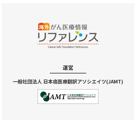
運営
一般社団法人 日本癌医療翻訳アソシエイツ(JAMT)