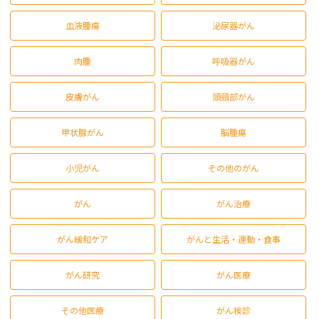
血液腫瘍
泌尿器がん
肉腫
呼吸器がん
皮膚がん
頭頸部がん
甲状腺がん
脳腫瘍
小児がん
その他のがん
がん
がん治療
がん緩和ケア
がんと生活・運動・食事
がん研究
がん医療
その他医療
がん検診