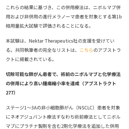
これらの結果に基づき、この併用療法は、ニボルマブ併
用および非併用の進行メラノーマ患者を対象とする第1b
相用量拡大試験で評価されることになる。
本試験は、Nektar Therapeutics社の支援を受けてい
る。共同執筆者の完全なリストは、
こちら
のアブストラ
クトに掲載されている。
切除可能な肺がん患者で、術前のニボルマブと化学療法
の併用により高い腫瘍縮小率を達成（アブストラクト
277）
ステージ1～3Aの非小細胞肺がん（NSCLC）患者を対象
にネオアジュバント療法すなわち術前療法としてニボル
マブにプラチナ製剤を含む2剤化学療法を追加した併用