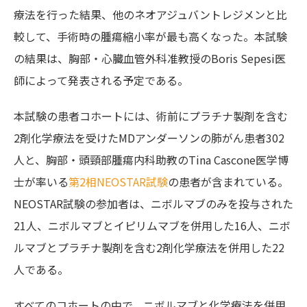
療法を行った結果、他のネオアジュバントレジメンと比
較して、手術時の腫瘍縮小率が最も高くなった。本試験
の結果は、胸部・心臓血管外科准教授のBoris Sepesi医
師によって発表される予定である。
本試験の患者コホートには、術前にプラチナ製剤を含む
2剤化学療法を受けたMDアンダーソンの肺がん患者302
人と、胸部・頭頸部腫瘍内科助教のTina Cascone医学博
士が率いる
第2相NEOSTAR試験
の患者が含まれている。
NEOSTAR試験の参加者は、ニボルマブのみを投与された
21人、ニボルマブとイピリムマブを併用した16人、ニボ
ルマブとプラチナ製剤を含む2剤化学療法を併用した22
人である。
すべてのコホートの中で、ニボルマブと化学療法を併用