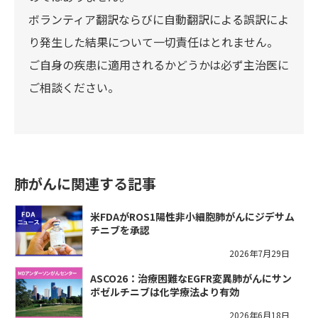
ボランティア翻訳ならびに自動翻訳による誤訳によ
り発生した結果について一切責任はとれません。
ご自身の疾患に適用されるかどうかは必ず主治医に
ご相談ください。
肺がんに関連する記事
米FDAがROS1陽性非小細胞肺がんにジデサム
チニブを承認
2026年7月29日
ASCO26：治療困難なEGFR変異肺がんにサン
ボゼルチニブは化学療法より有効
2026年6月18日