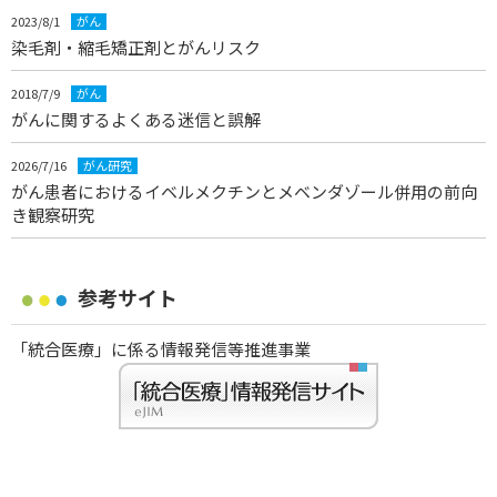
2023/8/1
がん
染毛剤・縮毛矯正剤とがんリスク
2018/7/9
がん
がんに関するよくある迷信と誤解
2026/7/16
がん研究
がん患者におけるイベルメクチンとメベンダゾール併用の前向
き観察研究
参考サイト
「統合医療」に係る情報発信等推進事業