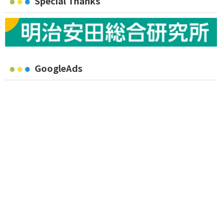
Special Thanks
GoogleAds