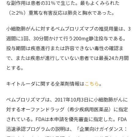
な副作用は患者の31％で生じた。最もよくみられた
（≥2％）重篤な有害反応は肺炎と胸水であった。
小細胞肺がんに対するペムブロリズマブの推奨用量は、3
週間に1回、30分間かけて行う200mg静注投与である。
投与期間は疾患進行または許容できない毒性の確認ま
で、または疾患が進行していない患者では最長24カ月間
とする。
キイトルーダに関する全薬剤情報は
こちら
。
ペムブロリズマブは、2017年10月3日に小細胞肺がんに
対するオーファンドラッグ（希少疾病用医薬品）に指定
されている。FDAは本申請を優先審査に指定した。FDA
迅速承認プログラムの説明は、「企業向けガイダンス：