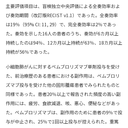
主要評価項目は、盲検独立中央評価による全奏効率およ
び奏効期間（改訂版RECIST v1.1）であった。全奏効率
は19％（95% CI: 11, 29）で、完全奏効率は2％であっ
た。奏効を示した16人の患者のうち、奏効が6カ月以上
持続したのは94％、12カ月以上持続が63％、18カ月以上
持続が56％であった。
小細胞肺がんに対するペムブロリズマブ単剤投与を受け
た、前治療歴のある患者における副作用は、ペムブロリ
ズマブ投与を受けた他の固形腫瘍患者でみられたものと
同様であった。患者20％以上で報告された頻度の高い副
作用には、疲労、食欲減退、咳、悪心、便秘などがあっ
た。ペムブロリズマブは、副作用のために患者の9％で投
与が中止され、25％で1回以上投与が控えられた。重篤