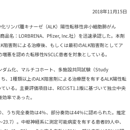
2018年11月15日
未分化リンパ腫キナーゼ（ALK）陽性転移性非小細胞肺がん
（商品名：LORBRENA、Pfizer, Inc.社）を迅速承認した。本剤
LK阻害剤による治療後、もしくは最初のALK阻害剤としてア
増悪を認めた転移性NSCLC患者を対象としている。
ダム化、マルチコホート、多施設共同試験（Study
患者のうち、1種類以上のALK阻害剤による治療歴を有するALK陽性転
いている。主要評価項目は、RECIST1.1版に基づいて独立中央
奏効率であった。
5）であり、うち完全奏効は4％、部分奏効は44％に認められた。推定
8.4～23.7）。中枢神経系に測定可能病変を有する患者89人中、