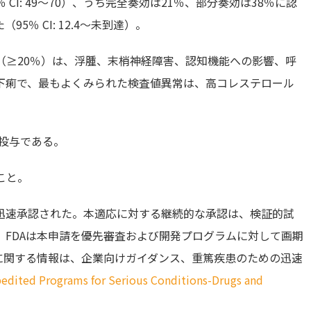
％ CI: 49～70）、うち完全奏効は21％、部分奏効は38％に認
5％ CI: 12.4～未到達）。
（≥20％）は、浮腫、末梢神経障害、認知機能への影響、呼
下痢で、最もよくみられた検査値異常は、高コレステロール
口投与である。
こと。
迅速承認された。本適応に対する継続的な承認は、検証的試
FDAは本申請を優先審査および開発プログラムに対して画期
に関する情報は、企業向けガイダンス、重篤疾患のための迅速
edited Programs for Serious Conditions-Drugs and