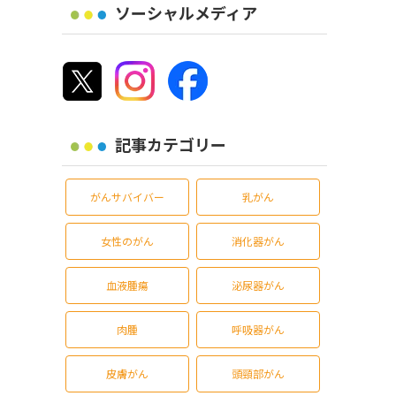
ソーシャルメディア
記事カテゴリー
がんサバイバー
乳がん
女性のがん
消化器がん
血液腫瘍
泌尿器がん
肉腫
呼吸器がん
皮膚がん
頭頸部がん