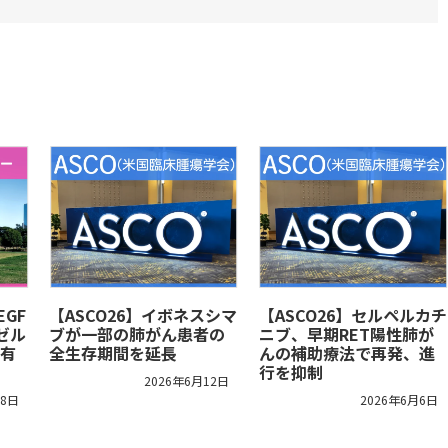
EGF
【ASCO26】イボネスシマ
【ASCO26】セルペルカチ
ゼル
ブが一部の肺がん患者の
ニブ、早期RET陽性肺が
有
全生存期間を延長
んの補助療法で再発、進
行を抑制
2026年6月12日
18日
2026年6月6日