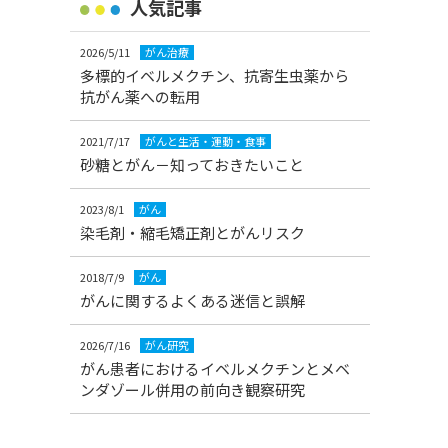
人気記事
2026/5/11
がん治療
多標的イベルメクチン、抗寄生虫薬から
抗がん薬への転用
2021/7/17
がんと生活・運動・食事
砂糖とがん－知っておきたいこと
2023/8/1
がん
染毛剤・縮毛矯正剤とがんリスク
2018/7/9
がん
がんに関するよくある迷信と誤解
2026/7/16
がん研究
がん患者におけるイベルメクチンとメベ
ンダゾール併用の前向き観察研究