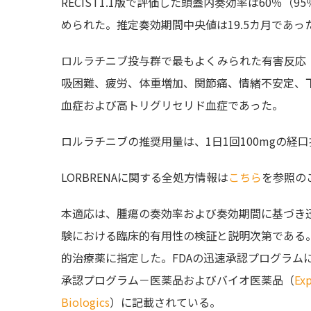
RECIST1.1版で評価した頭蓋内奏効率は60％（95
められた。推定奏効期間中央値は19.5カ月であった（9
ロルラチニブ投与群で最もよくみられた有害反応
吸困難、疲労、体重増加、関節痛、情緒不安定、
血症および高トリグリセリド血症であった。
ロルラチニブの推奨用量は、1日1回100mgの経
LORBRENAに関する全処方情報は
こちら
を参照の
本適応は、腫瘍の奏効率および奏効期間に基づき
験における臨床的有用性の検証と説明次第である。
的治療薬に指定した。FDAの迅速承認プログラム
承認プログラム－医薬品およびバイオ医薬品（
Exp
Biologics
）に記載されている。