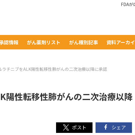
FDA
A承認情報
がん薬剤リスト
がん種別記事
資料アーカ
ロルラチニブをALK陽性転移性肺がんの二次治療以降に承認
LK陽性転移性肺がんの二次治療以降
シェア