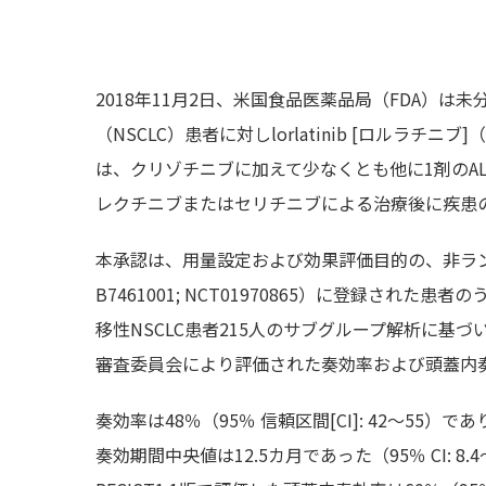
2018年11月2日、米国食品医薬品局（FDA）は
（NSCLC）患者に対しlorlatinib [ロルラチニブ]
は、クリゾチニブに加えて少なくとも他に1剤のA
レクチニブまたはセリチニブによる治療後に疾患の
本承認は、用量設定および効果評価目的の、非ラン
B7461001; NCT01970865）に登録された
移性NSCLC患者215人のサブグループ解析に基づ
審査委員会により評価された奏効率および頭蓋内
奏効率は48％（95％ 信頼区間[CI]: 42～5
奏効期間中央値は12.5カ月であった（95％ CI: 