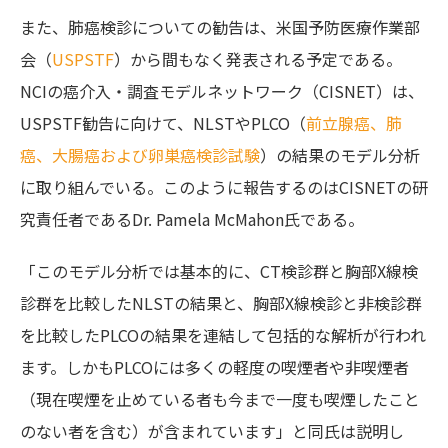
また、肺癌検診についての勧告は、米国予防医療作業部
会（
USPSTF
）から間もなく発表される予定である。
NCIの癌介入・調査モデルネットワーク（CISNET）は、
USPSTF勧告に向けて、NLSTやPLCO（
前立腺癌、肺
癌、大腸癌および卵巣癌検診試験
）の結果のモデル分析
に取り組んでいる。このように報告するのはCISNETの研
究責任者であるDr. Pamela McMahon氏である。
「このモデル分析では基本的に、CT検診群と胸部X線検
診群を比較したNLSTの結果と、胸部X線検診と非検診群
を比較したPLCOの結果を連結して包括的な解析が行われ
ます。しかもPLCOには多くの軽度の喫煙者や非喫煙者
（現在喫煙を止めている者も今まで一度も喫煙したこと
のない者を含む）が含まれています」と同氏は説明し