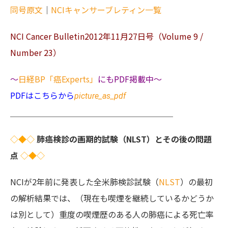
同号原文
｜
NCIキャンサーブレティン一覧
NCI Cancer Bulletin2012年11月27日号（Volume 9 /
Number 23）
～
日経BP「癌Experts」
にもPDF掲載中～
PDFはこちらから
picture_as_pdf
＿＿＿＿＿＿＿＿＿＿＿＿＿＿＿＿＿＿＿＿
◇◆◇
肺癌検診の画期的試験（NLST）とその後の問題
点
◇◆◇
NCIが2年前に発表した全米肺検診試験（
NLST
）の最初
の解析結果では、（現在も喫煙を継続しているかどうか
は別として）重度の喫煙歴のある人の肺癌による死亡率