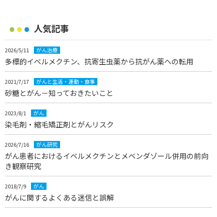
人気記事
2026/5/11
がん治療
多標的イベルメクチン、抗寄生虫薬から抗がん薬への転用
2021/7/17
がんと生活・運動・食事
砂糖とがん－知っておきたいこと
2023/8/1
がん
染毛剤・縮毛矯正剤とがんリスク
2026/7/16
がん研究
がん患者におけるイベルメクチンとメベンダゾール併用の前向
き観察研究
2018/7/9
がん
がんに関するよくある迷信と誤解