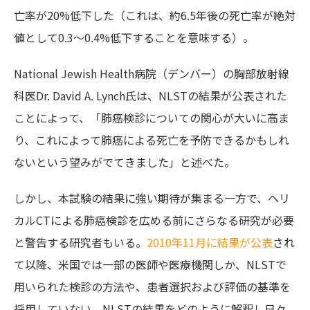
亡率が20%低下した（これは、約6.5年後の死亡率が絶対
値として0.3～0.4%低下することを意味する）。
National Jewish Health病院（デンバー）の胸部放射線
科医Dr. David A. Lynch氏は、NLSTの結果が公表された
ことによって、「肺癌検診についての関心が大いに高ま
り、これによって肺癌による死亡を予防できるかもしれ
ないという望みがでてきました」と述べた。
しかし、本試験の結果に強い期待が集まる一方で、ヘリ
カルCTによる肺癌検診を広める前にさらなる研究が必要
と警告する研究者もいる。
2010年11月に結果が公表
され
て以降、米国では一部の医師や医療機関しか、NLSTで
用いられた検診の方法や、患者選択および評価の基準を
採用していない。NLSTの結果をどのように解釈し日々