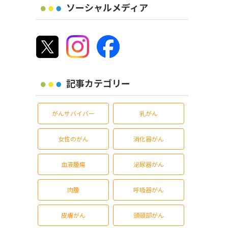
ソーシャルメディア
記事カテゴリー
がんサバイバー
乳がん
女性のがん
消化器がん
血液腫瘍
泌尿器がん
肉腫
呼吸器がん
皮膚がん
頭頸部がん