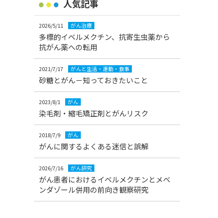
人気記事
2026/5/11
がん治療
多標的イベルメクチン、抗寄生虫薬から
抗がん薬への転用
2021/7/17
がんと生活・運動・食事
砂糖とがん－知っておきたいこと
2023/8/1
がん
染毛剤・縮毛矯正剤とがんリスク
2018/7/9
がん
がんに関するよくある迷信と誤解
2026/7/16
がん研究
がん患者におけるイベルメクチンとメベ
ンダゾール併用の前向き観察研究