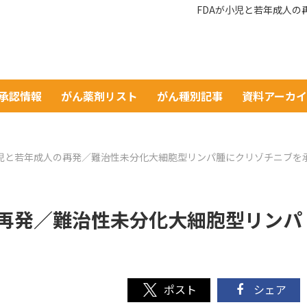
FDAが小児と若年成人
A承認情報
がん薬剤リスト
がん種別記事
資料アーカ
小児と若年成人の再発／難治性未分化大細胞型リンパ腫にクリゾチニブを
の再発／難治性未分化大細胞型リンパ
シェア