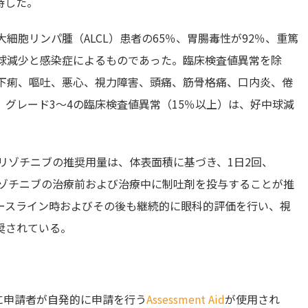
持した。
大細胞リンパ腫
（ALCL）患者の65％、胃腸毒性が92％、重篤
中球減少と感染症によるものであった。臨床検査値異常を除
、下痢、嘔吐、悪心、視力障害、頭痛、筋骨格痛、口内炎、倦
グレード3～4の臨床検査値異常
（15％以上）は、好中球減
クリゾチニブの推奨用量は、体表面積に基づき、1日2回、
リゾチニブの治療前および治療中に制吐剤を投与することが推
ースライン時およびその後も継続的に眼科的評価を行い、視
奨されている。
に申請者が自発的に申請を行う
Assessment Aid
が使用され