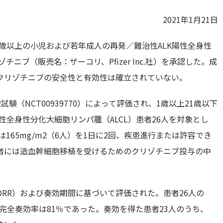
2021年1月21日
歳以上の小児および若年成人の再発／難治性
ALK
陽性全身性
ゾチニブ（販売名：ザーコリ
、
Pfizer Inc.
社）を承認した。成
クリゾチニブの安全性と有効性は確立されていない。
2
試験（
NCT00939770
）によって評価され、
1
歳以上
21
歳以下
性全身性
分化大細胞リンパ腫（ALCL）
患者
26
人を対象とし
は
165mg/m2
（
6
人）を
1
日に
2
回、疾患進行または許容でき
者には造血幹細胞移植を受けるためのクリゾチニブ投与の中
ORR
）および奏効期間に基づいて評価された。患者
26
人の
完全奏効率は
81
％であった。奏効を得た患者
23
人のうち、