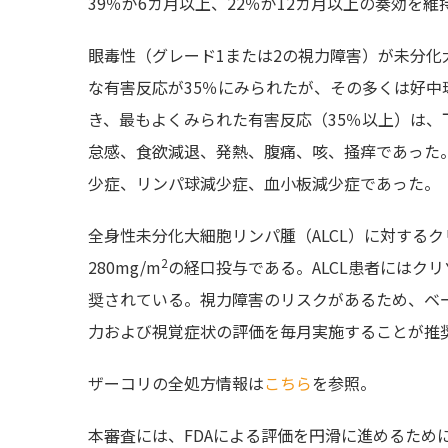
39
％が
6
カ月以上、
22
％が
12
カ月以上の奏効を維
眼毒性（グレード1または2の視力障害）が
未分化
な有害反応が35％にみられたが、その多くは好
き、最もよくみられた有害反応（35％以上）は
怠感、食欲減退、発熱、腹痛、咳、掻痒であった。
少症、リンパ球減少症、血小板減少症であった。
全
身性
未分化大細胞リンパ腫
（ALCL）に対する
2
280mg/m
の経口投与である。ALCL患者にはク
奨されている。視力障害のリスクがあるため、ベ
力および視覚症状の評価を毎月実施することが推
ザーコリの全処方情報は
こちら
を参照。
本審査には、FDAによる評価を円滑に進めるため