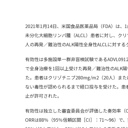
2021
年
1
月
14
日、米国食品医薬品局（
FDA
）は、
1
未分化大細胞リンパ腫（
ALCL
）患者に対し、クリ
人の再発／難治性の
ALK
陽性全身性
ALCL
に対する
有効性は多施設単一群非盲検試験である
ADVL091
で全身治療を1回以上受けた再発／難治性の
ALK
陽
た。患者はクリゾチニブ
280mg/m2
（
20
人）また
ない毒性が認められるまで経口投与を受けた。患
止が許可された。
有効性は独立した審査委員会が評価した奏効率（
ORR
は
88
％（
95
％信頼区間［
CI］
：
71
～
96
）で、