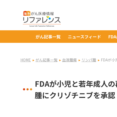
がん記事一覧
ニュースフィード
FD
HOME
がん記事一覧
血液腫瘍
リンパ腫
FDAが
FDAが小児と若年成人
腫にクリゾチニブを承認