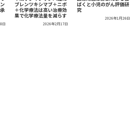
ン
ブレンツキシマブ＋ニボ
ばくと小児のがん評価研
承
＋化学療法は高い治療効
究
果で化学療法量を減らす
2026年1月26日
18日
2026年2月17日