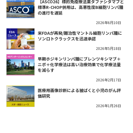
【ASCO26】標的免疫療法薬タファシタマブと
標準R-CHOP併用は、高悪性度B細胞リンパ腫
の進行を遅延
2026年6月10日
米FDAが再発/難治性マントル細胞リンパ腫に
ソンロトクラックスを迅速承認
2026年5月18日
早期ホジキンリンパ腫にブレンツキシマブ＋
ニボ＋化学療法は高い治療効果で化学療法量
を減らす
2026年2月17日
医療用画像診断による被ばくと小児のがん評
価研究
2026年1月26日