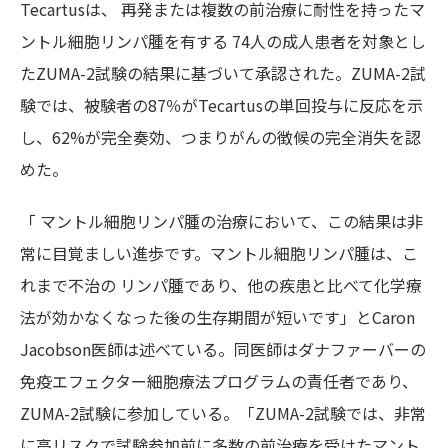
Tecartusは、 再発または複数の前治療に耐性を持ったマ
ントル細胞リンパ腫を有する 74人の成人患者を対象とし
たZUMA-2試験の結果に基づいて承認された。ZUMA-2試
験では、被験者の87％がTecartusの単回投与に反応を示
し、62%が完全奏効、つまりがんの徴候の完全消失を認
めた。
「 マントル細胞リンパ腫の治療において、この結果は非
常に目覚ましい進歩です。マントル細胞リンパ腫は、こ
れまで不治の リンパ腫であり、他の疾患と比べて化学療
法が効かなくなった後の生存期間が短いです」とCaron
Jacobson医師は述べている。同医師はダナファーバーの
免疫エフェクター細胞療法プログラムの責任者であり、
ZUMA-2試験に参加している。「ZUMA-2試験では、非常
に高リスクで試験参加前に多数の前治療を受けたマント