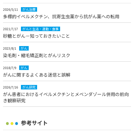
2026/5/11
がん治療
多標的イベルメクチン、抗寄生虫薬から抗がん薬への転用
2021/7/17
がんと生活・運動・食事
砂糖とがん－知っておきたいこと
2023/8/1
がん
染毛剤・縮毛矯正剤とがんリスク
2018/7/9
がん
がんに関するよくある迷信と誤解
2026/7/16
がん研究
がん患者におけるイベルメクチンとメベンダゾール併用の前向
き観察研究
参考サイト