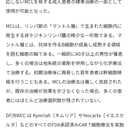
応しないMCLを有する成人患者の標準治療の一部として
使用が可能となった。
MCLは、リンパ節の「マントル層」で生まれた細胞内に
発生する非ホジキンリンパ腫の稀少な一形態である。マ
ントル層とは、抗体を作るB細胞が成長し成熟する領域
を囲む細胞の輪である。一般的に60才以上の男性が罹患
し、多くの場合は他系統の薬剤を併用しながら化学療法
で治療する。初期治療後に再発した若年患者は幹細胞移
植を行うこともある。MCLの治療法は著しく改良された
が、既存の治療が効果を示さなくなった場合、多くの患
者にはほとんど治療選択肢が残されていない。
DF/BWCC は Kymriah［キムリア］やYescarta［イエスカ
ルタ］などのすべてのFDA承認済みCAR T細胞療法を実施