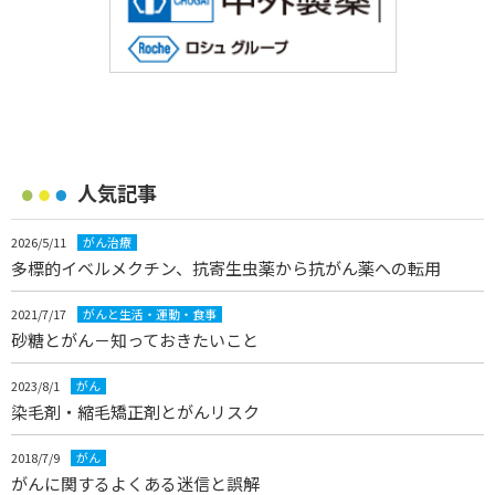
人気記事
2026/5/11
がん治療
多標的イベルメクチン、抗寄生虫薬から抗がん薬への転用
2021/7/17
がんと生活・運動・食事
砂糖とがん－知っておきたいこと
2023/8/1
がん
染毛剤・縮毛矯正剤とがんリスク
2018/7/9
がん
がんに関するよくある迷信と誤解