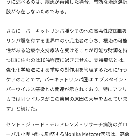
うに述べるのは、疾患が再発した場合、有効な治療選択
肢が存在しないためである。
さらに「バーキットリンパ腫やその他の高悪性度B細胞
リンパ腫を有する世界中の小児患者のうち、根治の可能
性がある治療や
支持療法を受けることが可能な財源を持
つ国に住むのは10%程度に過ぎません。支持療法とは、
強化化学療法による重度の副作用を管理するために行う
ケアのことです。バーキットリンパ腫は エプスタイン・
バーウイルス感染との関連が示されており、特にアフリ
カでは同ウイルスがこの疾患の原因の大半を占めていま
す」と続けた。
セント・ジュード・チルドレンズ・リサーチ病院のグロ
ーバル小児内科に勤務する
Monika
Metzger医師は、
高悪