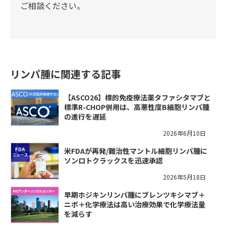
ご相談ください。
リンパ腫に関連する記事
【ASCO26】標的免疫療法薬タファシタマブと
標準R-CHOP併用は、高悪性度B細胞リンパ腫
の進行を遅延
2026年6月10日
米FDAが再発/難治性マントル細胞リンパ腫に
ソンロトクラックスを迅速承認
2026年5月18日
早期ホジキンリンパ腫にブレンツキシマブ＋
ニボ＋化学療法は高い治療効果で化学療法量
を減らす