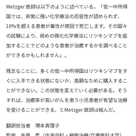
Metzger 医師は以下のように述べている。「低～中所得
国では、非常に強い化学療法の忍容性が認められず、
10%を超える患者が毒性が原因で死亡します。その国々
の試験により、弱めの強化化学療法にリツキシマブを追
加することでどのような患者が治癒するかを調べること
ができるかもしれません」。
残念なことに、多くの低～中所得国はリツキシマブをす
ぐに入手できる状態にないか、高額なために購入するこ
とができない。
この状態を変えていく必要がある。そう
すれば、治癒率が高いがんを患う小児患者が有望な治療
を受けることができる、
とMetzger 医師は結んだ
。
翻訳担当者
塚本真理子
監修
吉原 哲（血液内科・細胞治療/兵庫医科大学）