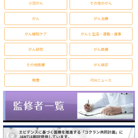
小児がん
その他のがん
がん
がん治療
がん緩和ケア
がんと生活・運動・食事
がん研究
がん医療
その他医療
がん検診
喫煙
FDAニュース