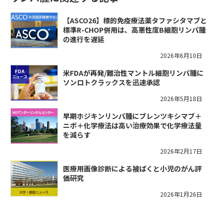
【ASCO26】標的免疫療法薬タファシタマブと
標準R-CHOP併用は、高悪性度B細胞リンパ腫
の進行を遅延
2026年6月10日
米FDAが再発/難治性マントル細胞リンパ腫に
ソンロトクラックスを迅速承認
2026年5月18日
早期ホジキンリンパ腫にブレンツキシマブ＋
ニボ＋化学療法は高い治療効果で化学療法量
を減らす
2026年2月17日
医療用画像診断による被ばくと小児のがん評
価研究
2026年1月26日