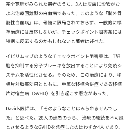
完全寛解がみられた患者のうち、3人は皮膚に影響がお
よぶ治療困難型の白血病であった。このような「髄外骨
髄性白血病」は、骨髄に限局されておらず、一般的に標
準治療には反応しないが、チェックポイント阻害薬には
特別に反応するのかもしれないと著者は述べた。
イピリムマブのようなチェックポイント阻害薬は、T細
胞を抑制する分子ブレーキを放出することにより免疫シ
ステムを活性化させる。そのため、この治療により、移
植片対腫瘍効果とともに、重篤な移植合併症である移植
片対宿主病（GVHD）を引き起こす懸念があった。
Davids医師は、「そのようなことはみられませんでし
た」と述べた。28人の患者のうち、 治療の継続を不可能
とさせるようなGVHDを発症したのはわずか4人であり、