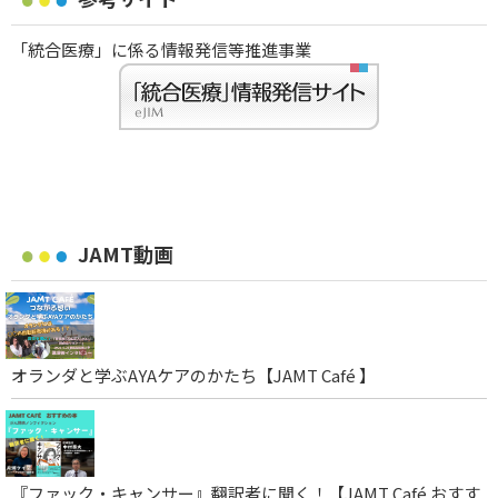
「統合医療」に係る情報発信等推進事業
JAMT動画
オランダと学ぶAYAケアのかたち【JAMT Café 】
『ファック・キャンサー』翻訳者に聞く！【JAMT Café おすす