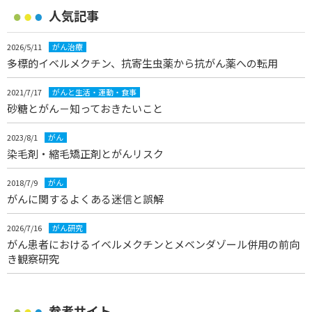
人気記事
2026/5/11
がん治療
多標的イベルメクチン、抗寄生虫薬から抗がん薬への転用
2021/7/17
がんと生活・運動・食事
砂糖とがん－知っておきたいこと
2023/8/1
がん
染毛剤・縮毛矯正剤とがんリスク
2018/7/9
がん
がんに関するよくある迷信と誤解
2026/7/16
がん研究
がん患者におけるイベルメクチンとメベンダゾール併用の前向
き観察研究
参考サイト