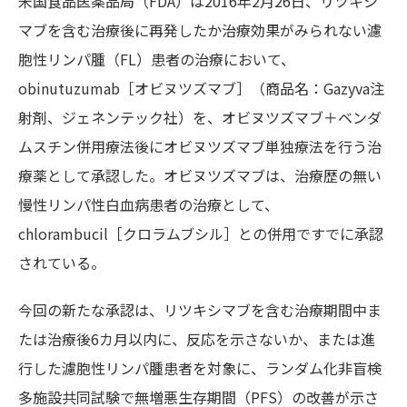
米国食品医薬品局（FDA）は2016年2月26日、リツキシ
マブを含む治療後に再発したか治療効果がみられない濾
胞性リンパ腫（FL）患者の治療において、
obinutuzumab［オビヌツズマブ］（商品名：Gazyva注
射剤、ジェネンテック社）を、オビヌツズマブ＋ベンダ
ムスチン併用療法後にオビヌツズマブ単独療法を行う治
療薬として承認した。オビヌツズマブは、治療歴の無い
慢性リンパ性白血病患者の治療として、
chlorambucil［クロラムブシル］との併用ですでに承認
されている。
今回の新たな承認は、リツキシマブを含む治療期間中ま
たは治療後6カ月以内に、反応を示さないか、または進
行した濾胞性リンパ腫患者を対象に、ランダム化非盲検
多施設共同試験で無増悪生存期間（PFS）の改善が示さ