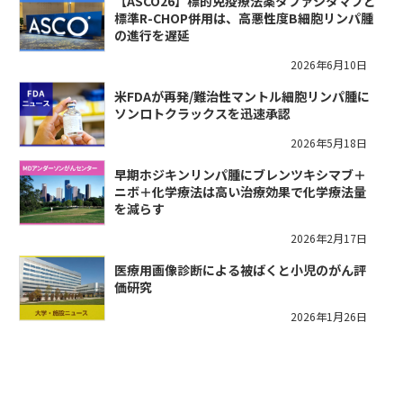
【ASCO26】標的免疫療法薬タファシタマブと
標準R-CHOP併用は、高悪性度B細胞リンパ腫
の進行を遅延
2026年6月10日
米FDAが再発/難治性マントル細胞リンパ腫に
ソンロトクラックスを迅速承認
2026年5月18日
早期ホジキンリンパ腫にブレンツキシマブ＋
ニボ＋化学療法は高い治療効果で化学療法量
を減らす
2026年2月17日
医療用画像診断による被ばくと小児のがん評
価研究
2026年1月26日