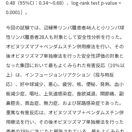
0.48（95％CI：0.34～0.68）、log-rank test p-value <
0.0001］。
今回の試験では、辺縁帯リンパ腫患者46人と小リンパ球
性リンパ腫患者28人も対象として安全性分析を行った。
オビヌツズマブ＋ベンダムスチン併用療法を行い、その
後オビヌツズマブ単独療法を行った安全性評価の対象と
なった集団において最もよくみられた有害反応（10％以
上）は、インフュージョンリアクション（投与時反
応）、好中球減少、悪心、疲労、咳、便秘、発熱、血小
板減少症、嘔吐、上気道感染症、食欲減退、関節痛、副
鼻腔炎、貧血症、無力症、および尿路感染症であった。
重篤な有害反応は、オビヌツズマブ＋ベンダムスチン併
用療法を行い、その後オビヌツズマブ単独療法を行った
患者の38％に生じたと報告されている。最もよくみられ