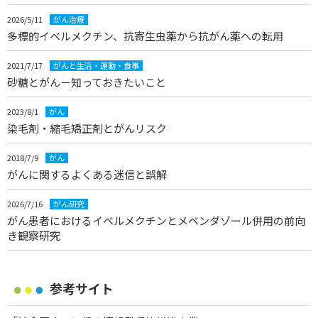
2026/5/11
がん治療
多標的イベルメクチン、抗寄生虫薬から抗がん薬への転用
2021/7/17
がんと生活・運動・食事
砂糖とがん－知っておきたいこと
2023/8/1
がん
染毛剤・縮毛矯正剤とがんリスク
2018/7/9
がん
がんに関するよくある迷信と誤解
2026/7/16
がん研究
がん患者におけるイベルメクチンとメベンダゾール併用の前向
き観察研究
参考サイト