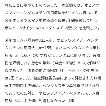
れたことに基づくものであった。本試験では、オビヌツ
ズマブ＋ベンダムスチン併用療法を6サイクル行い、そ
の後オビヌツズマブ単独療法を最長2年間継続して行う
療法と、6サイクルのベンダムスチン療法とを比較した。
濾胞性リンパ腫患者321人を、オビヌツズマブ＋ベンダ
ムスチン併用療法（n＝155）またはベンダムスチン単独
療法（n＝166）のいずれかにランダムに割り付け、有効
性を評価した。患者の年齢（34歳～87歳）の中央値は63
歳であった。患者の前治療回数（1回～10回）の中央値
は2回であった。独立評価委員会によって評価された無増
悪生存期間中央値は、ベンダムスチン単独群で13.8カ月
であったのに対し、オビヌツズマブ＋ベンダムスチン併
用群では、中央値に到達しなかった［HR