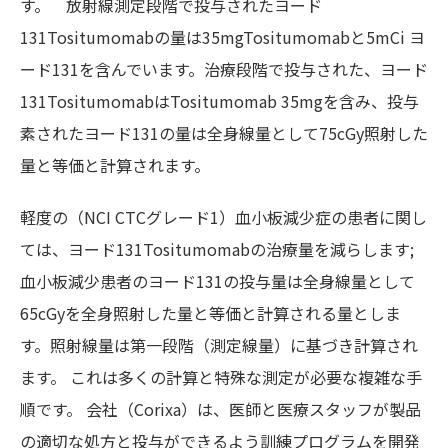
す。 放射線測定段階で投与されたヨード
131Tositumomabの量は35mgTositumomabと5mCi ヨ
ード131を含んでいます。治療段階で投与された、ヨード
131TositumomabはTositumomab 35mgを含み、投与
素されたヨード131の量は全身線量として75cGy照射した
量と等価と計算されます。
軽度の（NCI CTCグレード1）血小板減少症の患者に関し
ては、ヨード131Tositumomabの治療量を減らします;
血小板減少患者のヨード131の投与量は全身線量として
65cGyを全身照射した量と等価と計算される量としま
す。照射線量は第一段階（測定線量）に基づき計算され
ます。 これは多くの計算と特殊な測定が必要な複雑な手
順です。 会社（Corixa）は、医師と医療スタッフが製品
の適切な処方と投与ができるよう訓練プログラムを開発