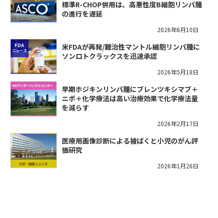
標準R-CHOP併用は、高悪性度B細胞リンパ腫
の進行を遅延
2026年6月10日
米FDAが再発/難治性マントル細胞リンパ腫に
ソンロトクラックスを迅速承認
2026年5月18日
早期ホジキンリンパ腫にブレンツキシマブ＋
ニボ＋化学療法は高い治療効果で化学療法量
を減らす
2026年2月17日
医療用画像診断による被ばくと小児のがん評
価研究
2026年1月26日