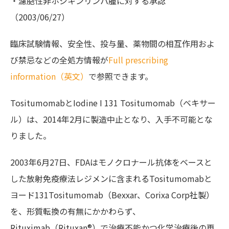
・濾胞性非ホジキンリンパ腫に対する承認
（2003/06/27）
臨床試験情報、安全性、投与量、薬物間の相互作用およ
び禁忌などの全処方情報が
Full prescribing
information（英文）
で参照できます。
TositumomabとIodine I 131 Tositumomab（ベキサー
ル）は、
2014年2月に製造中止となり、入手不可能とな
りました。
2003年6月27日、FDAはモノクロナール抗体をベースと
した放射免疫療法レジメンに含まれるTositumomabと
ヨード131Tositumomab（Bexxar、Corixa Corp社製）
を、形質転換の有無にかかわらず、
Rituximab（Rituxan®）で治療不能かつ化学治療後の再