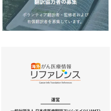
運営
一般社団法人 日本癌医療翻訳アソシエイツ(JAMT)