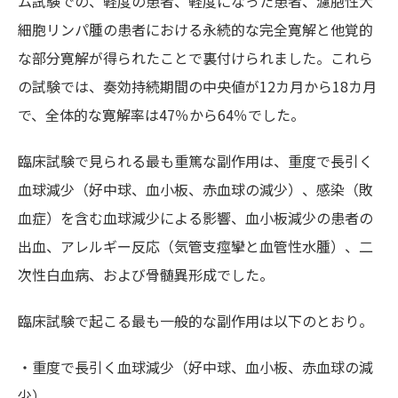
ム試験での、軽度の患者、軽度になった患者、濾胞性大
細胞リンパ腫の患者における永続的な完全寛解と他覚的
な部分寛解が得られたことで裏付けられました。これら
の試験では、奏効持続期間の中央値が12カ月から18カ月
で、全体的な寛解率は47％から64％でした。
臨床試験で見られる最も重篤な副作用は、重度で長引く
血球減少（好中球、血小板、赤血球の減少）、感染（敗
血症）を含む血球減少による影響、血小板減少の患者の
出血、アレルギー反応（気管支痙攣と血管性水腫）、二
次性白血病、および骨髄異形成でした。
臨床試験で起こる最も一般的な副作用は以下のとおり。
・重度で長引く血球減少（好中球、血小板、赤血球の減
少）