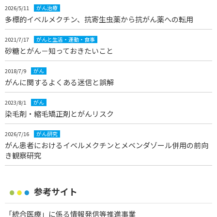
2026/5/11
がん治療
多標的イベルメクチン、抗寄生虫薬から抗がん薬への転用
2021/7/17
がんと生活・運動・食事
砂糖とがん－知っておきたいこと
2018/7/9
がん
がんに関するよくある迷信と誤解
2023/8/1
がん
染毛剤・縮毛矯正剤とがんリスク
2026/7/16
がん研究
がん患者におけるイベルメクチンとメベンダゾール併用の前向
き観察研究
参考サイト
「統合医療」に係る情報発信等推進事業