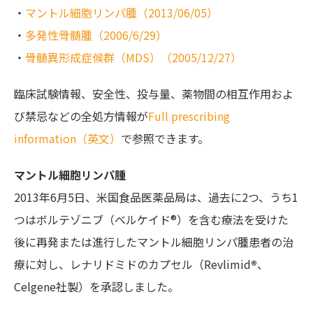
・
マントル細胞リンパ腫（2013/06/05）
・
多発性骨髄腫（2006/6/29）
・
骨髄異形成症候群（MDS）（2005/12/27）
臨床試験情報、安全性、投与量、薬物間の相互作用およ
び禁忌などの全処方情報が
Full prescribing
information（英文）
で参照できます。
マントル細胞リンパ腫
2013年6月5日、米国食品医薬品局は、過去に2つ、うち1
つはボルテゾニブ（ベルケイド®）を含む療法を受けた
後に再発または進行したマントル細胞リンパ腫患者の治
療に対し、レナリドミドのカプセル（Revlimid
®
、
Celgene社製）を承認しました。