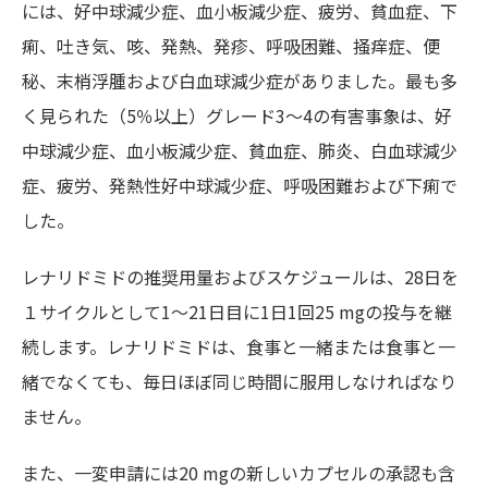
には、好中球減少症、血小板減少症、疲労、貧血症、下
痢、吐き気、咳、発熱、発疹、呼吸困難、掻痒症、便
秘、末梢浮腫および白血球減少症がありました。最も多
く見られた（5％以上）グレード3～4の有害事象は、好
中球減少症、血小板減少症、貧血症、肺炎、白血球減少
症、疲労、発熱性好中球減少症、呼吸困難および下痢で
した。
レナリドミドの推奨用量およびスケジュールは、28日を
１サイクルとして1～21日目に1日1回25 mgの投与を継
続します。レナリドミドは、食事と一緒または食事と一
緒でなくても、毎日ほぼ同じ時間に服用しなければなり
ません。
また、一変申請には20 mgの新しいカプセルの承認も含