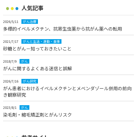
人気記事
2026/5/11
がん治療
多標的イベルメクチン、抗寄生虫薬から抗がん薬への転用
2021/7/17
がんと生活・運動・食事
砂糖とがん－知っておきたいこと
2018/7/9
がん
がんに関するよくある迷信と誤解
2026/7/16
がん研究
がん患者におけるイベルメクチンとメベンダゾール併用の前向
き観察研究
2023/8/1
がん
染毛剤・縮毛矯正剤とがんリスク