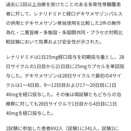
過去に1回以上治療を受けたことのある多発性骨髄腫患
者に対して、レナリドミドと経口デキサメサゾンパルス
の併用とデキサメサゾン単独使用を比較した2件の無作
為化・二重盲検・多施設・多国間共同・プラセボ対照比
較試験において効果および安全性が示された。
レナリドミドは1日25mg経口投与を初期投与量とし、28
日サイクルの1日目から21日目に25mgカプセルを単回投
与した。デキサメサゾンは28日サイクルで最初の4サイ
クルは1～4日目、9～12日目および17～20日目に1日
40mgを経口投与した。その後は両試験ともどちらの治
療群に対しても28日サイクルで1日目から4日目に1日
40mgを経口投与した。
2試験に参加した患者692人（試験1に341人、試験2に