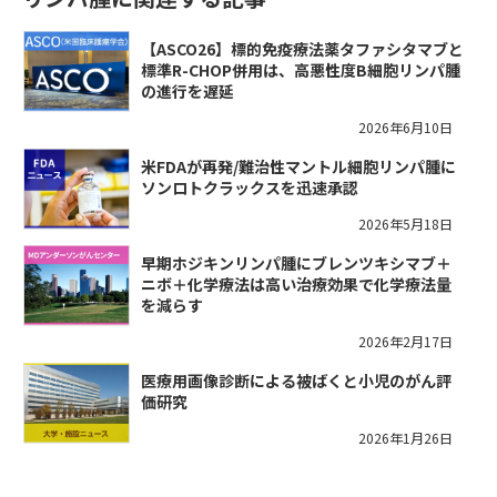
【ASCO26】標的免疫療法薬タファシタマブと
標準R-CHOP併用は、高悪性度B細胞リンパ腫
の進行を遅延
2026年6月10日
米FDAが再発/難治性マントル細胞リンパ腫に
ソンロトクラックスを迅速承認
2026年5月18日
早期ホジキンリンパ腫にブレンツキシマブ＋
ニボ＋化学療法は高い治療効果で化学療法量
を減らす
2026年2月17日
医療用画像診断による被ばくと小児のがん評
価研究
2026年1月26日