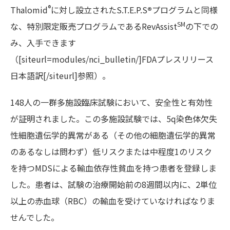
®
Thalomid
に対し設立されたS.T.E.P.S
®
プログラムと同様
SM
な、特別限定販売プログラムであるRevAssist
の下での
み、入手できます
（[siteurl=modules/nci_bulletin/]FDAプレスリリース
日本語訳[/siteurl]参照）。
148人の一群多施設臨床試験において、安全性と有効性
が証明されました。この多施設試験では、5q染色体欠失
性細胞遺伝学的異常がある（その他の細胞遺伝学的異常
のあるなしは問わず）低リスクまたは中程度1のリスク
を持つMDSによる輸血依存性貧血を持つ患者を登録しま
した。患者は、試験の治療開始前の8週間以内に、2単位
以上の赤血球（RBC）の輸血を受けていなければなりま
せんでした。