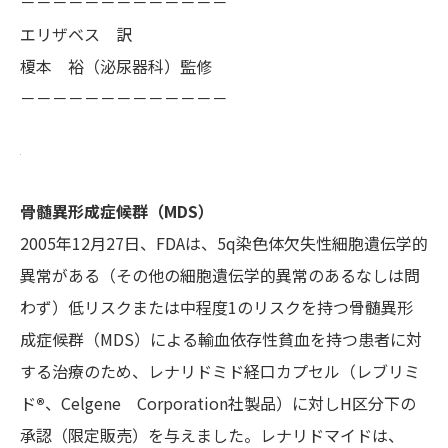
－－－－－－－－－－－－－
エリザベス 訳
榎本 裕（泌尿器科）監修
－－－－－－－－－－－－－
骨髄異形成症候群（MDS）
2005年12月27日、FDAは、5q染色体欠失性細胞遺伝学的
異常がある（その他の細胞遺伝学的異常のあるなしは問
わず）低リスクまたは中程度1のリスクを持つ骨髄異形
成症候群（MDS）による輸血依存性貧血を持つ患者に対
する治療のため、レナリドミド経口カプセル（レブリミ
ド
®
、Celgene Corporation社製品）に対しH区分下の
承認（限定販売）を与えました。レナリドマイドは、