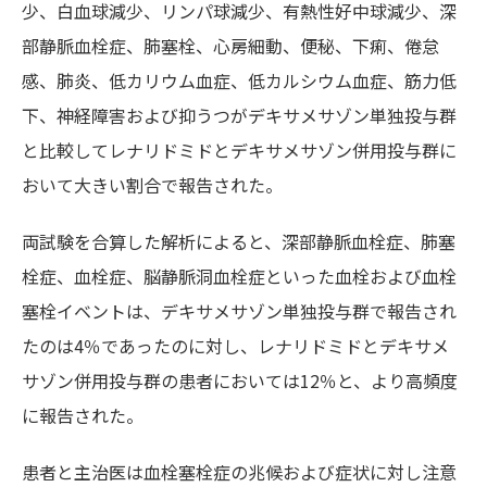
少、白血球減少、リンパ球減少、有熱性好中球減少、深
部静脈血栓症、肺塞栓、心房細動、便秘、下痢、倦怠
感、肺炎、低カリウム血症、低カルシウム血症、筋力低
下、神経障害および抑うつがデキサメサゾン単独投与群
と比較してレナリドミドとデキサメサゾン併用投与群に
おいて大きい割合で報告された。
両試験を合算した解析によると、深部静脈血栓症、肺塞
栓症、血栓症、脳静脈洞血栓症といった血栓および血栓
塞栓イベントは、デキサメサゾン単独投与群で報告され
たのは4％であったのに対し、レナリドミドとデキサメ
サゾン併用投与群の患者においては12％と、より高頻度
に報告された。
患者と主治医は血栓塞栓症の兆候および症状に対し注意