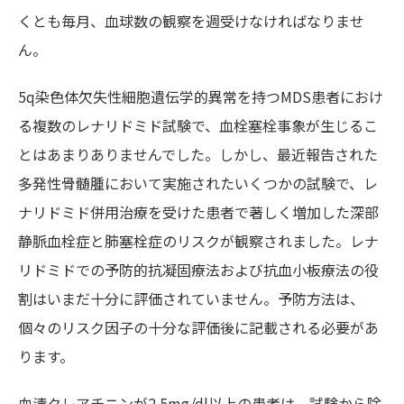
くとも毎月、血球数の観察を週受けなければなりませ
ん。
5q染色体欠失性細胞遺伝学的異常を持つMDS患者におけ
る複数のレナリドミド試験で、血栓塞栓事象が生じるこ
とはあまりありませんでした。しかし、最近報告された
多発性骨髄腫において実施されたいくつかの試験で、レ
ナリドミド併用治療を受けた患者で著しく増加した深部
静脈血栓症と肺塞栓症のリスクが観察されました。レナ
リドミドでの予防的抗凝固療法および抗血小板療法の役
割はいまだ十分に評価されていません。予防方法は、
個々のリスク因子の十分な評価後に記載される必要があ
ります。
血清クレアチニンが2.5mg/dl以上の患者は、試験から除