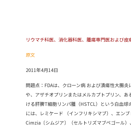
リウマチ科医、消化器科医、腫瘍専門医および皮
原文
2011年4月14日
問題点：FDAは、クローン病 および潰瘍性大腸炎
や、アザチオプリンまたはメルカプトプリン、あ
ける肝脾T細胞リンパ腫（HSTCL）という白血
には、レミケード （インフリキシマブ）、エン
Cimzia〔シムジア〕（セルトリズマブペゴール）