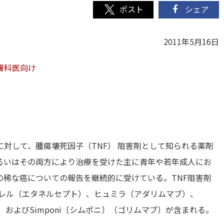
シェア
2011年5月16日
膚科医向け
に対して、腫瘍壊死因子（TNF） 阻害剤として知られる薬剤
るいはその両方により治療を受けた主に青年や若年成人にお
球の稀な癌についての報告を継続的に受けている。TNF阻害剤
ブレル（エタネルセプト）、ヒュミラ（アダリムマブ）、
、およびSimponi〔シムポニ〕（ゴリムマブ）が含まれる。