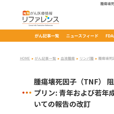
腫瘍壊死
がん記事一覧
ニュースフィード
FD
HOME
がん記事一覧
血液腫瘍
リンパ腫
腫瘍壊死
腫瘍壊死因子（TNF） 
プリン: 青年および若年
いての報告の改訂