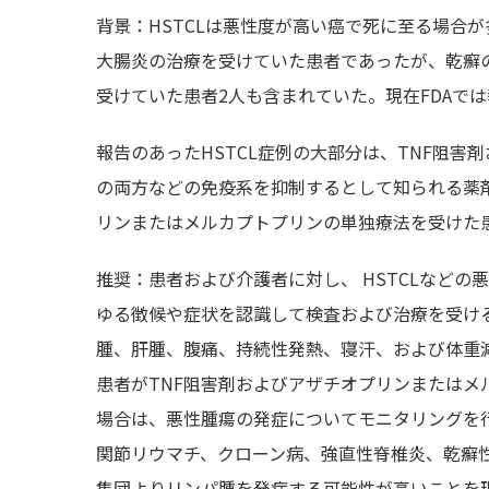
背景：HSTCLは悪性度が高い癌で死に至る場合
大腸炎の治療を受けていた患者であったが、乾癬
受けていた患者2人も含まれていた。現在FDAでは
報告のあったHSTCL症例の大部分は、TNF阻
の両方などの免疫系を抑制するとして知られる薬
リンまたはメルカプトプリンの単独療法を受けた
推奨：患者および介護者に対し、 HSTCLなどの
ゆる徴候や症状を認識して検査および治療を受け
腫、肝腫、腹痛、持続性発熱、寝汗、および体重
患者がTNF阻害剤およびアザチオプリンまたは
場合は、悪性腫瘍の発症についてモニタリングを
関節リウマチ、クローン病、強直性脊椎炎、乾癬
集団よりリンパ腫を発症する可能性が高いことを理