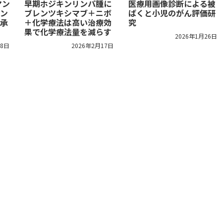
マン
早期ホジキンリンパ腫に
医療用画像診断による被
ン
ブレンツキシマブ＋ニボ
ばくと小児のがん評価研
承
＋化学療法は高い治療効
究
果で化学療法量を減らす
2026年1月26日
18日
2026年2月17日