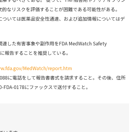
次的なリスクを評価することが困難である可能性がある。
については医薬品安全性通達、および追加情報についてはデ
有害事象や副作用をFDA MedWatch Safety
g Programに報告することを推奨している。
w.fda.gov/MedWatch/report.htm
2-1088に電話をして報告書書式を請求すること。その後、住所
-FDA-0178にファックスで送付すること。