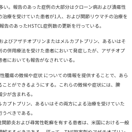
が多い。報告のあった症例の大部分はクローン病および潰瘍性
の治療を受けていた患者が1人、および関節リウマチの治療を
報告のあったHSTCL症例数の更新を行っている。
害剤およびアザチオプリンまたはメルカプトプリン、あるいはそ
剤の併用療法を受けた患者において発症したが、アザチオプ
患者においても報告がなされている。
悪性腫瘍の徴候や症状 についての情報を提供することで、あら
ることができるようにする。これらの徴候や症状には、脾
減少が含まれる。
メルカプトプリン、あるいはその両方による治療を受けていた
行うべきである。
性関節炎および尋常性乾癬を有する患者は、米国における一般
解するべきである。 従って、TNF阻害剤やアザチオプリン