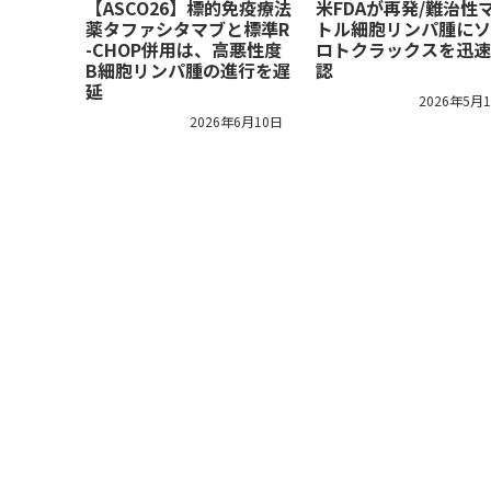
【ASCO26】標的免疫療法
米FDAが再発/難治性
薬タファシタマブと標準R
トル細胞リンパ腫にソ
-CHOP併用は、高悪性度
ロトクラックスを迅速
B細胞リンパ腫の進行を遅
認
延
2026年5月
2026年6月10日