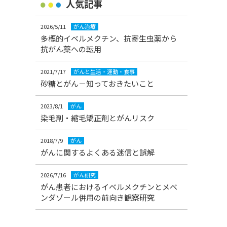
人気記事
2026/5/11
がん治療
多標的イベルメクチン、抗寄生虫薬から
抗がん薬への転用
2021/7/17
がんと生活・運動・食事
砂糖とがん－知っておきたいこと
2023/8/1
がん
染毛剤・縮毛矯正剤とがんリスク
2018/7/9
がん
がんに関するよくある迷信と誤解
2026/7/16
がん研究
がん患者におけるイベルメクチンとメベ
ンダゾール併用の前向き観察研究