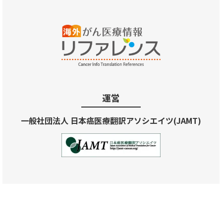
運営
一般社団法人 日本癌医療翻訳アソシエイツ(JAMT)