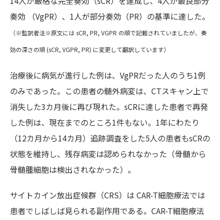
14人が厳格な完全奏効（sCR）を達成し、4人が最良部分
奏効 （VgPR）、1人が部分奏効（PR）の基準に達した。
（※監訳者注※原文には sCR, PR, VGPR の順で記載されていましたが、奏
効の深さの順 (sCR, VGPR, PR) に変更して翻訳しています）
治療後に病気が進行した例は、VgPRだった人のうち1例
のみであった。この患者の髄外病変は、CTスキャン上で
消失した3カ月後に再び現れた。sCRに達した患者で再発
した例は、現在までのところ1件もない。1年にわたり
（12カ月から14カ月）追跡調査をした5人の患者もsCRの
状態を維持し、残存病変は認められなかった（骨髄から
骨髄腫細胞は検出されなかった）。
サイトカイン放出症候群（CRS）は CAR-T細胞療法では
患者でしばしば見られる副作用である。CAR-T細胞療法