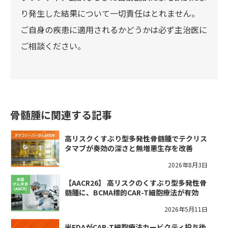
り発生した結果について一切責任はとれません。
ご自身の疾患に適用されるかどうかは必ず主治医に
ご相談ください。
骨髄腫に関連する記事
高リスクくすぶり型多発性骨髄腫でテクリス
タマブが奏効の深さと無増悪生存を改善
2026年8月3日
【AACR26】 高リスクのくすぶり型多発性骨
髄腫に、BCMA標的CAR-T細胞療法が有効
2026年5月11日
米FDAがCAR-T細胞療法カービクティ投与後