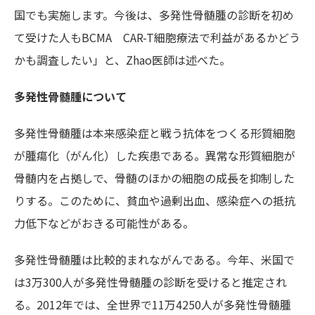
国でも実施します。今後は、多発性骨髄腫の診断を初め
て受けた人もBCMA CAR-T細胞療法で利益があるかどう
かも調査したい」と、Zhao医師は述べた。
多発性骨髄腫について
多発性骨髄腫は本来感染症と戦う抗体をつくる形質細胞
が腫瘍化（がん化）した疾患である。異常な形質細胞が
骨髄内を占拠しで、骨髄のほかの細胞の成長を抑制した
りする。このために、貧血や過剰出血、感染症への抵抗
力低下などがおきる可能性がある。
多発性骨髄腫は比較的まれながんである。今年、米国で
は3万300人が多発性骨髄腫の診断を受けると推定され
る。2012年では、全世界で11万4250人が多発性骨髄腫