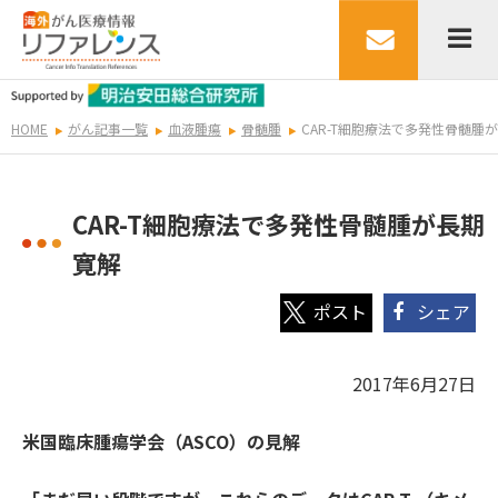
HOME
がん記事一覧
血液腫瘍
骨髄腫
CAR-T細胞療法で多発性骨髄腫
CAR-T細胞療法で多発性骨髄腫が長期
寛解
シェア
2017年6月27日
米国臨床腫瘍学会（
ASCO
）の見解