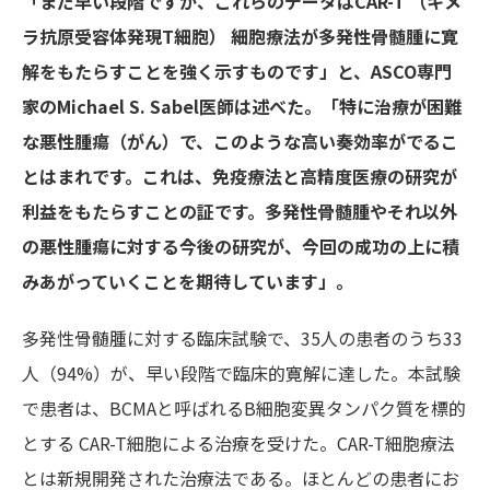
「まだ早い段階ですが、これらのデータはCAR-T （キメ
ラ抗原受容体発現T細胞） 細胞療法が多発性骨髄腫に寛
解をもたらすことを強く示すものです」と、ASCO専門
家のMichael S. Sabel医師は述べた。「特に治療が困難
な悪性腫瘍（がん）で、このような高い奏効率がでるこ
とはまれです。これは、免疫療法と高精度医療の研究が
利益をもたらすことの証です。多発性骨髄腫やそれ以外
の悪性腫瘍に対する今後の研究が、今回の成功の上に積
みあがっていくことを期待しています」。
多発性骨髄腫に対する臨床試験で、35人の患者のうち33
人（94%）が、早い段階で臨床的寛解に達した。本試験
で患者は、BCMAと呼ばれるB細胞変異タンパク質を標的
とする CAR-T細胞による治療を受けた。CAR-T細胞療法
とは新規開発された治療法である。ほとんどの患者にお