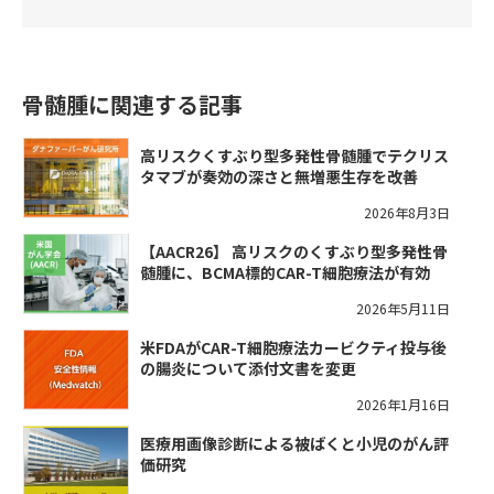
骨髄腫に関連する記事
高リスクくすぶり型多発性骨髄腫でテクリス
タマブが奏効の深さと無増悪生存を改善
2026年8月3日
【AACR26】 高リスクのくすぶり型多発性骨
髄腫に、BCMA標的CAR-T細胞療法が有効
2026年5月11日
米FDAがCAR-T細胞療法カービクティ投与後
の腸炎について添付文書を変更
2026年1月16日
医療用画像診断による被ばくと小児のがん評
価研究