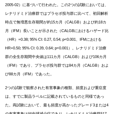
2005-02
）に基づいて行われた。
この
2
つの試験においては、
レナリドミド治療群ではプラセボ投与群に比べて、初回解析
時点で無増悪生存期間が約
15
カ月（
CALGB
）および約
18
カ
月（
IFM
）長いことが示された（
CALGB
におけるハザード比
（
HR
）
=0.38; 95% CI: 0.27, 0.54; p<0.001
、
IFM
における
HR=0.50; 95% CI: 0.39, 0.64; p<0.001
）。レナリドミド治療
群の全生存期間中央値は
111
カ月（
CALGB
）および
106
カ月
（
IFM
）であり、プラセボ投与群では
84
カ月（
CALGB
）およ
び
88
カ月（
IFM
）であった。
2
つの試験で観察された有害事象の種類、頻度および重症度
は、すでに製品ラベルに記載されているものと同様であっ
た。両試験において、最も頻度が高かったグレード
3
または
4
の有害事象は好中球減少症であり、レナリドミド治療群
517