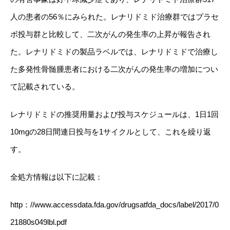
人の患者の
56
％にみられた。レナリドミド治療群ではプラセ
ボ投与群と比較して、二次がんの発生率の上昇が報告され
た。レナリドミドの製品ラベルでは、レナリドミドで治療し
た多発性骨髄腫患者における二次がんの発生率の増加につい
て記載されている。
レナリドミドの推奨用量および投与スケジュールは、
1
日
1
回
10mg
の
28
日間連日投与を
1
サイクルとして、これを繰り返
す。
全処方情報は以下に記載：
http
：
//www.accessdata.fda.gov/drugsatfda_docs/label/2017/0
21880s049lbl.pdf