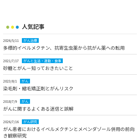
人気記事
2026/5/11
がん治療
多標的イベルメクチン、抗寄生虫薬から抗がん薬への転用
2021/7/17
がんと生活・運動・食事
砂糖とがん－知っておきたいこと
2023/8/1
がん
染毛剤・縮毛矯正剤とがんリスク
2018/7/9
がん
がんに関するよくある迷信と誤解
2026/7/16
がん研究
がん患者におけるイベルメクチンとメベンダゾール併用の前向
き観察研究