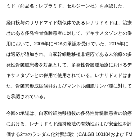
ミド（商品名：レブラミド、セルジーン社）を承認した。
経口投与のサリドマイド類似体であるレナリドミドは、治療
歴のある多発性骨髄腫患者に対して、デキサメタゾンとの併
用において、
2006
年に
FDA
の承認を受けていた。
2015
年に
は適応が追加され、自家幹細胞移植非適応である未治療の多
発性骨髄腫患者を対象として、多発性骨髄腫治療におけるデ
キサメタゾンとの併用で使用されている。レナリドミドはま
た、骨髄異形成症候群およびマントル細胞リンパ腫に対して
も承認されている。
今回の承認は、自家幹細胞移植後の多発性骨髄腫患者の治療
における、レナリドミド維持療法の有効性および安全性を評
価する
2
つのランダム化対照試験（
CALGB 100104
および
IFM