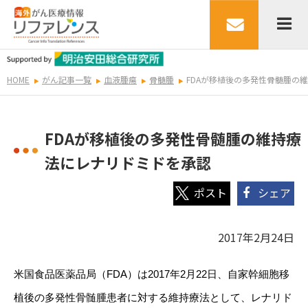
HOME
がん記事一覧
血液腫瘍
骨髄腫
FDAが移植後の多発性骨髄腫の
FDAが移植後の多発性骨髄腫の維持療
法にレナリドミドを承認
シェア
2017年2月24日
米国食品医薬品局（
FDA
）は
2017
年
2
月
22
日、自家幹細胞移
植後の多発性骨髄腫患者に対する維持療法として、レナリド