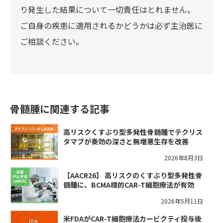
り発生した結果について一切責任はとれません。
ご自身の疾患に適用されるかどうかは必ず主治医に
ご相談ください。
骨髄腫に関連する記事
高リスクくすぶり型多発性骨髄腫でテクリス
タマブが奏効の深さと無増悪生存を改善
2026年8月3日
【AACR26】 高リスクのくすぶり型多発性骨
髄腫に、BCMA標的CAR-T細胞療法が有効
2026年5月11日
米FDAがCAR-T細胞療法カービクティ投与後