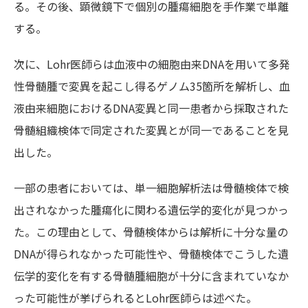
る。その後、顕微鏡下で個別の腫瘍細胞を手作業で単離
する。
次に、Lohr医師らは血液中の細胞由来DNAを用いて多発
性骨髄腫で変異を起こし得るゲノム35箇所を解析し、血
液由来細胞におけるDNA変異と同一患者から採取された
骨髄組織検体で同定された変異とが同一であることを見
出した。
一部の患者においては、単一細胞解析法は骨髄検体で検
出されなかった腫瘍化に関わる遺伝学的変化が見つかっ
た。この理由として、骨髄検体からは解析に十分な量の
DNAが得られなかった可能性や、骨髄検体でこうした遺
伝学的変化を有する骨髄腫細胞が十分に含まれていなか
った可能性が挙げられるとLohr医師らは述べた。