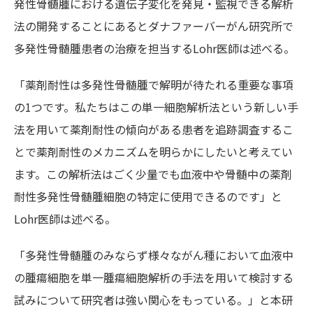
発性骨髄腫における遺伝子変化を発見・監視できる解析
法の開発することにあるとダナファーバーがん研究所で
多発性骨髄腫患者の治療を担当するLohr医師は述べる。
「薬剤耐性は多発性骨髄腫で解明が待たれる重要な事項
の1つです。私たちはこの単一細胞解析法という新しい手
法を用いて薬剤耐性の傾向がある患者を追跡調査するこ
とで薬剤耐性のメカニズムを明らかにしたいと考えてい
ます。この解析法はごく少量でも血液中や骨髄中の薬剤
耐性多発性骨髄腫細胞の特定に使用できるのです」と
Lohr医師は述べる。
「多発性骨髄腫のみならず様々ながん種において血液中
の腫瘍細胞を単一腫瘍細胞解析の手法を用いて検討する
試みについて研究者は強い関心をもっている。」と本研